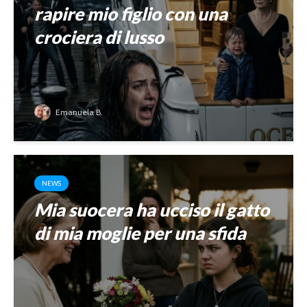
rapire mio figlio con una
crociera di lusso
Emanuela B.
NEWS
Mia suocera ha ucciso il gatto
di mia moglie per una sfida