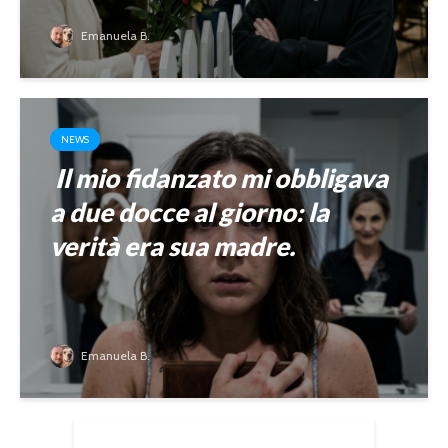
Emanuela B.
NEWS
Il mio fidanzato mi obbligava
a due docce al giorno: la
verità era sua madre.
Emanuela B.