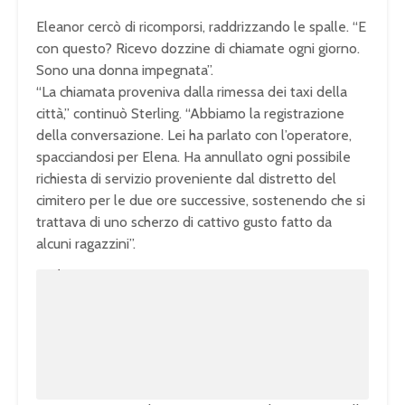
Eleanor cercò di ricomporsi, raddrizzando le spalle. “E
con questo? Ricevo dozzine di chiamate ogni giorno.
Sono una donna impegnata”.
“La chiamata proveniva dalla rimessa dei taxi della
città,” continuò Sterling. “Abbiamo la registrazione
della conversazione. Lei ha parlato con l’operatore,
spacciandosi per Elena. Ha annullato ogni possibile
richiesta di servizio proveniente dal distretto del
cimitero per le due ore successive, sostenendo che si
trattava di uno scherzo di cattivo gusto fatto da
alcuni ragazzini”.
U
n
L
m
o
u
a
t
d
e
e
d
:
1
0
0
.
0
0
%