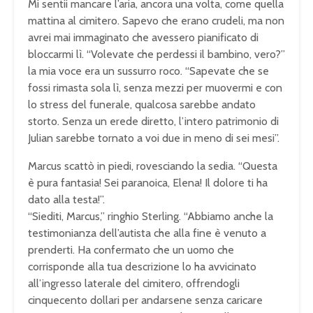
Mi sentii mancare l’aria, ancora una volta, come quella
mattina al cimitero. Sapevo che erano crudeli, ma non
avrei mai immaginato che avessero pianificato di
bloccarmi lì. “Volevate che perdessi il bambino, vero?”
la mia voce era un sussurro roco. “Sapevate che se
fossi rimasta sola lì, senza mezzi per muovermi e con
lo stress del funerale, qualcosa sarebbe andato
storto. Senza un erede diretto, l’intero patrimonio di
Julian sarebbe tornato a voi due in meno di sei mesi”.
Marcus scattò in piedi, rovesciando la sedia. “Questa
è pura fantasia! Sei paranoica, Elena! Il dolore ti ha
dato alla testa!”.
“Siediti, Marcus,” ringhio Sterling. “Abbiamo anche la
testimonianza dell’autista che alla fine è venuto a
prenderti. Ha confermato che un uomo che
corrisponde alla tua descrizione lo ha avvicinato
all’ingresso laterale del cimitero, offrendogli
cinquecento dollari per andarsene senza caricare