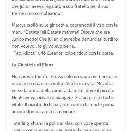
che Julian aveva regalato a suo fratello per il suo
trentesimo compleanno”.
Marcus crollò sulle ginocchia, coprendosi il viso con le
mani. “È stata lei! È stata mamma! Diceva che era
l’unico modo! Che Julian ci avrebbe denunciati tutti! Io
non volevo… io gli volevo bene…”.
“Taci, idiota!” urlò Eleanor, colpendolo con la borsa.
La Giustizia di Elena
Non provai trionfo. Provai solo un vuoto immenso, un
buco nero dove una volta c’era la mia vita. Mi voltai
verso la porta della camera da letto, dove il piccolo
Noah aveva iniziato a piangere. Era un pianto forte,
vitale. Il pianto di chi ha vinto contro la morte prima
ancora di imparare a camminare.
“Sterling, chiami la polizia,” dissi con voce spenta.
“Hanno cinque minuti per uscire da casa mia prima