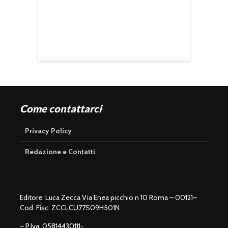
Come contattarci
Privacy Policy
Redazione e Contatti
Editore: Luca Zecca Via Enea picchio n 10 Roma – 00121–
Cod. Fisc. ZCCLCU77S09H501N
– P.Iva: 05814430111-