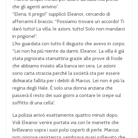
che gli agenti arrivino”.
“Elena, ti prego!” supplicò Eleanor, cercando di
afferrarmi il braccio. “Possiamo trovare un accordo! Ti
darò tutto! La villa, le azioni, tutto! Solo non mandarci
in prigione!”.
L’ho guardata con tutto il disgusto che avevo in corpo.
“Lei non ha più niente da darmi, Eleanor. La villa è già
stata pignorata stamattina grazie alle prove di frode
che abbiamo inviato alla banca ieri sera. Le azioni
sono carta straccia perché la società sta per essere
dichiarata fallita per i debiti di Marcus. Lei non è più la
regina degli Hale. È solo una donna anziana che
passerà il resto dei suoi giorni a contare le crepe sul
soffitto di una cella”.
La polizia arrivò esattamente quattro minuti dopo.
Vidi Eleanor venire portata via con le manette che
brillavano sopra i suoi polsi coperti di perle. Marcus
non oppose resistenza; sembrava quasi sollevato che