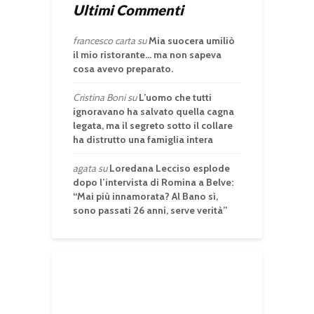
Ultimi Commenti
francesco carta
su
Mia suocera umiliò
il mio ristorante… ma non sapeva
cosa avevo preparato.
Cristina Boni
su
L’uomo che tutti
ignoravano ha salvato quella cagna
legata, ma il segreto sotto il collare
ha distrutto una famiglia intera
agata
su
Loredana Lecciso esplode
dopo l’intervista di Romina a Belve:
“Mai più innamorata? Al Bano sì,
sono passati 26 anni, serve verità”