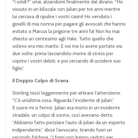
“I soldi?” urlai, alzandomi finalmente dal divano. “Ho
vissuto in un bilocale con Julian per tre anni mentre
lui cercava di ripulire i vostri casini! Ho venduto i
gioielli di mia nonna per pagare gli avvocati che hanno
evitato a Marcus la prigione tre anni fa! Non ho mai
chiesto un centesimo agli Hale. Tutto quello che
volevo era mio marito. E voi me lo avete portato via
due volte: prima lasciandolo morire di stress per
coprire i vostri debiti, e poi cercando di uccidere suo
figlio”.
Il Doppio Colpo di Scena
Sterling tossì leggermente per attirare l’attenzione.
“C’è un’ultima cosa. Riguarda l’incidente di Julian”.
Il cuore mi si fermò. Julian era morto in un incidente
stradale, un colpo di sonno, così avevano detto.
“Abbiamo fatto periziare l’auto di Julian da un esperto
indipendente,” disse l’avvocato, tirando fuori un
secondo faldone. “I freni non hanno ceduto per