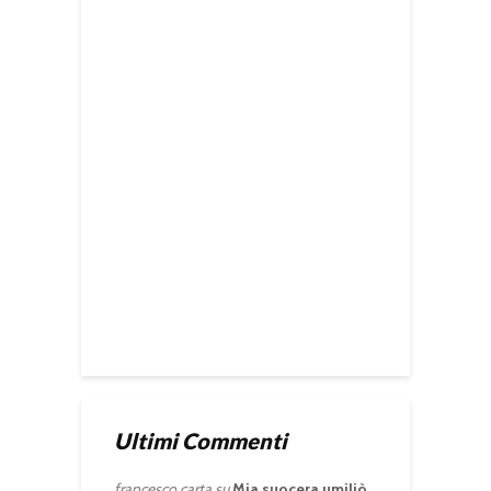
Ultimi Commenti
francesco carta
su
Mia suocera umiliò