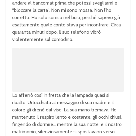
andare al bancomat prima che potessi svegliarmi e
“bloccare la carta”. Non mi sono mossa. Non l’ho
corretto. Ho solo sorriso nel buio, perché sapevo già
esattamente quale conto stava per incontrare. Circa
quaranta minuti dopo, il suo telefono vibrò
violentemente sul comodino.
U
n
L
m
o
u
a
t
d
e
e
d
:
1
0
0
.
0
0
%
Lo afferrò così in fretta che la lampada quasi si
ribaltò. Un’occhiata al messaggio di sua madre e il
colore gli drenò dal viso. La sua mano tremava. Ho
mantenuto il respiro lento e costante, gli occhi chiusi,
fingendo di dormire… mentre la sua notte, e il nostro
matrimonio, silenziosamente si spostavano verso