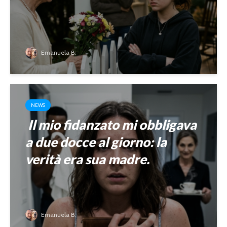
Emanuela B.
NEWS
Il mio fidanzato mi obbligava
a due docce al giorno: la
verità era sua madre.
Emanuela B.