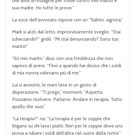
che avvii un’indagine per frode contro mio marito e
sua madre. Ho tutte le prove.”
La voce dell’avvocato rispose con un “Subito, signora.”
Mark si alzò dal letto, improvvisamente sveglio. “Stai
scherzando?” gridò. “Mi stai denunciando? Sono tuo
marito!”
“Eri mio marito,” dissi, con una freddezza che non
sapevo di avere. “Fino a quando hai deciso che i soldi
di mia nonna valevano più di me.”
Lui si avvicinò, le mani tese in un gesto di
disperazione. “Ti prego,” mormorò. “Aspetta.
Possiamo risolvere. Parlarne. Andare in terapia. Tutto
quello che vuoi.”
“La terapia?” risi. “La terapia è per le coppie che
litigano su chi lava i piatti. Non per le coppie dove uno
prova a rubare i soldi dell’altra nel cuore della notte.”