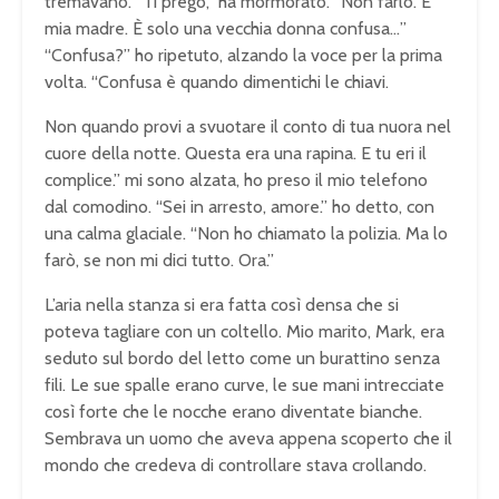
tremavano. “Ti prego,” ha mormorato. “Non farlo. È
mia madre. È solo una vecchia donna confusa…”
“Confusa?” ho ripetuto, alzando la voce per la prima
volta. “Confusa è quando dimentichi le chiavi.
Non quando provi a svuotare il conto di tua nuora nel
cuore della notte. Questa era una rapina. E tu eri il
complice.” mi sono alzata, ho preso il mio telefono
dal comodino. “Sei in arresto, amore.” ho detto, con
una calma glaciale. “Non ho chiamato la polizia. Ma lo
farò, se non mi dici tutto. Ora.”
L’aria nella stanza si era fatta così densa che si
poteva tagliare con un coltello. Mio marito, Mark, era
seduto sul bordo del letto come un burattino senza
fili. Le sue spalle erano curve, le sue mani intrecciate
così forte che le nocche erano diventate bianche.
Sembrava un uomo che aveva appena scoperto che il
mondo che credeva di controllare stava crollando.