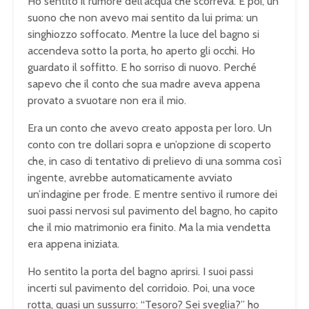
Ho sentito il rumore dell’acqua che scorreva. E poi, un
suono che non avevo mai sentito da lui prima: un
singhiozzo soffocato. Mentre la luce del bagno si
accendeva sotto la porta, ho aperto gli occhi. Ho
guardato il soffitto. E ho sorriso di nuovo. Perché
sapevo che il conto che sua madre aveva appena
provato a svuotare non era il mio.
Era un conto che avevo creato apposta per loro. Un
conto con tre dollari sopra e un’opzione di scoperto
che, in caso di tentativo di prelievo di una somma così
ingente, avrebbe automaticamente avviato
un’indagine per frode. E mentre sentivo il rumore dei
suoi passi nervosi sul pavimento del bagno, ho capito
che il mio matrimonio era finito. Ma la mia vendetta
era appena iniziata.
Ho sentito la porta del bagno aprirsi. I suoi passi
incerti sul pavimento del corridoio. Poi, una voce
rotta, quasi un sussurro: “Tesoro? Sei sveglia?” ho