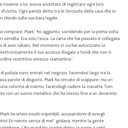
ne insieme a lui, aveva accettato di registrare ogni loro
 d’Uscita
. Ogni parola detta tra le lenzuola della casa che io
 chiodo sulla sua bara legale.
levi comprare, Mark,” ho aggiunto, sorridendo per la prima volta
in vendita. Era solo l’esca. La carta che hai passato è collegata
i di aver rubato. Nel momento in cui hai autorizzato la
lettronicamente il tuo accesso illegale a fondi che non ti
ordine restrittivo emesso stamattina.”
i polizia sono entrati nel negozio, facendosi largo tra la
rava parole di disgusto. Mark ha cercato di scappare, ma un
 una colonna di marmo, facendogli cadere la cravatta Tom
te con un suono metallico che ha messo fine a un decennio
ark ha urlato insulti irripetibili, accusandomi di avergli
tutto! Eri niente senza di me!” gridava, mentre la gente
artphone. L’ho guardato sparire dietro le porte a vetri,