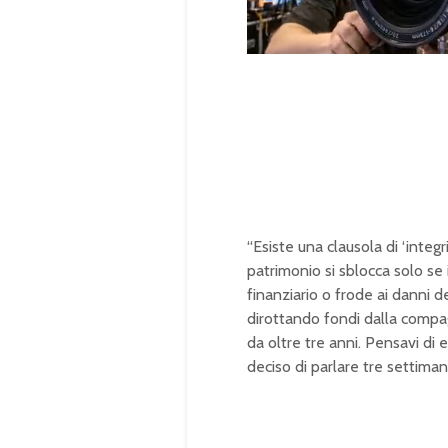
U
n
L
m
o
u
a
t
d
e
e
d
:
1
0
0
.
0
0
%
“Esiste una clausola di ‘integri
patrimonio si sblocca solo se
finanziario o frode ai danni 
dirottando fondi dalla compag
da oltre tre anni. Pensavi di
deciso di parlare tre settiman