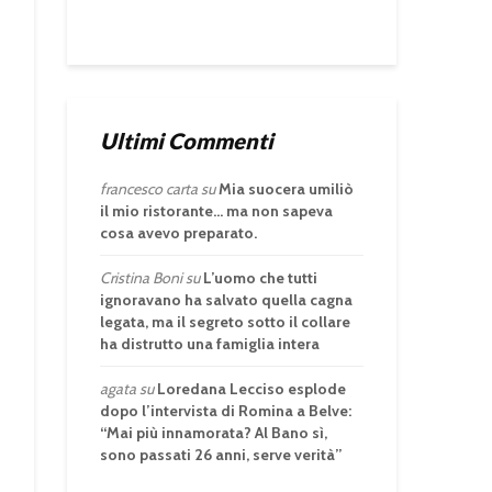
Ultimi Commenti
francesco carta
su
Mia suocera umiliò
il mio ristorante… ma non sapeva
cosa avevo preparato.
Cristina Boni
su
L’uomo che tutti
ignoravano ha salvato quella cagna
legata, ma il segreto sotto il collare
ha distrutto una famiglia intera
agata
su
Loredana Lecciso esplode
dopo l’intervista di Romina a Belve:
“Mai più innamorata? Al Bano sì,
sono passati 26 anni, serve verità”