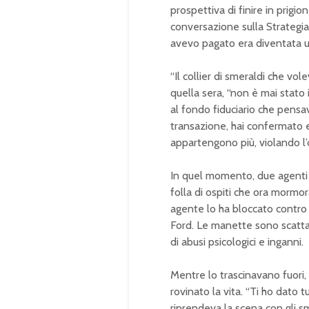
prospettiva di finire in prigio
conversazione sulla
Strategia
avevo pagato era diventata un
“Il collier di smeraldi che vo
quella sera, “non è mai stato 
al fondo fiduciario che pensav
transazione, hai confermato e
appartengono più, violando l’
In quel momento, due agenti d
folla di ospiti che ora mormo
agente lo ha bloccato contro
Ford. Le manette sono scatta
di abusi psicologici e inganni.
Mentre lo trascinavano fuori, M
rovinato la vita. “Ti ho dato 
riprendeva la scena con gli sm