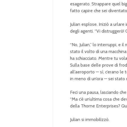
esagerato. Strappare quel bigl
fatto capire che sei diventato
Julian esplose. Iniziò a urlare
degli agenti. “Vi distruggerò! 
“No, Julian,” lo interruppi, e 
stato il volto di una macchina
ha schiacciato. Mentre tu volav
Sulla base delle prove di f
all’aeroporto — sì, c’erano le
in meno di un’ora — sei stato
Feci una pausa, lasciando che
“Ma c’è un’ultima cosa che de
della Thorne Enterprises? Que
Julian si immobilizzò.