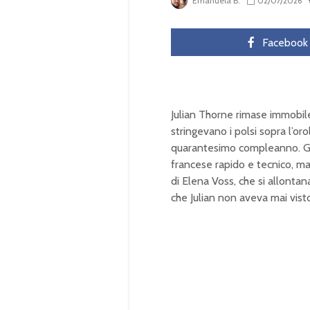
Emanuela B.
02/07/2026
Facebook
Julian Thorne rimase immobile
stringevano i polsi sopra l’oro
quarantesimo compleanno. Gli
francese rapido e tecnico, ma 
di Elena Voss, che si allontan
che Julian non aveva mai vist