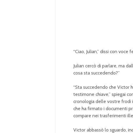
“Ciao, Julian,” dissi con voce 
Julian cercò di parlare, ma da
cosa sta succedendo?”
“Sta succedendo che Victor 
testimone chiave,” spiegai con
cronologia delle vostre frodi i
che ha firmato i documenti prin
compare nei trasferimenti illega
Victor abbassò lo sguardo, inca