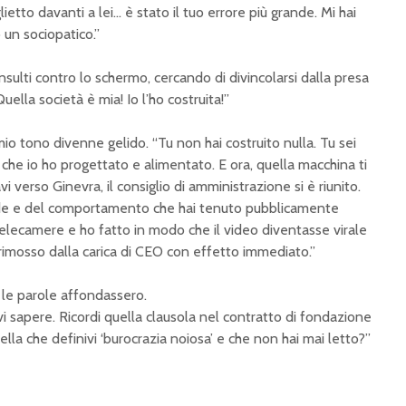
ietto davanti a lei… è stato il tuo errore più grande. Mi hai
 un sociopatico.”
 insulti contro lo schermo, cercando di divincolarsi dalla presa
Quella società è mia! Io l’ho costruita!”
il mio tono divenne gelido. “Tu non hai costruito nulla. Tu sei
 che io ho progettato e alimentato. E ora, quella macchina ti
i verso Ginevra, il consiglio di amministrazione si è riunito.
rode e del comportamento che hai tenuto pubblicamente
 telecamere e ho fatto in modo che il video diventasse virale
 rimosso dalla carica di CEO con effetto immediato.”
 le parole affondassero.
vi sapere. Ricordi quella clausola nel contratto di fondazione
lla che definivi ‘burocrazia noiosa’ e che non hai mai letto?”