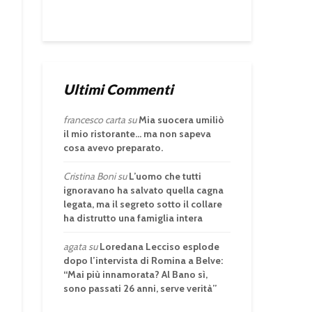
Ultimi Commenti
francesco carta
su
Mia suocera umiliò
il mio ristorante… ma non sapeva
cosa avevo preparato.
Cristina Boni
su
L’uomo che tutti
ignoravano ha salvato quella cagna
legata, ma il segreto sotto il collare
ha distrutto una famiglia intera
agata
su
Loredana Lecciso esplode
dopo l’intervista di Romina a Belve:
“Mai più innamorata? Al Bano sì,
sono passati 26 anni, serve verità”