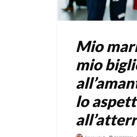
Mio mari
mio bigl
all’aman
lo aspet
all’atter