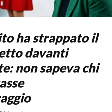
to ha strappato il
ietto davanti
te: non sapeva chi
tasse
raggio