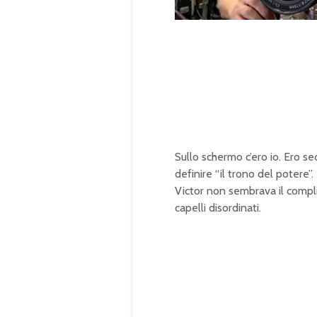
U
n
L
m
o
u
a
t
d
e
e
d
:
1
0
0
.
0
0
%
Sullo schermo c’ero io. Ero se
definire “il trono del potere”
Victor non sembrava il complic
capelli disordinati.