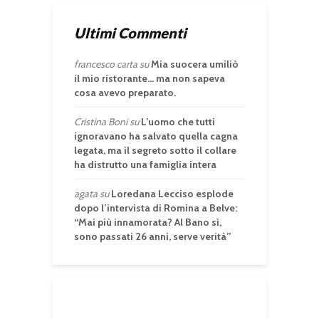
Ultimi Commenti
francesco carta
su
Mia suocera umiliò
il mio ristorante… ma non sapeva
cosa avevo preparato.
Cristina Boni
su
L’uomo che tutti
ignoravano ha salvato quella cagna
legata, ma il segreto sotto il collare
ha distrutto una famiglia intera
agata
su
Loredana Lecciso esplode
dopo l’intervista di Romina a Belve:
“Mai più innamorata? Al Bano sì,
sono passati 26 anni, serve verità”