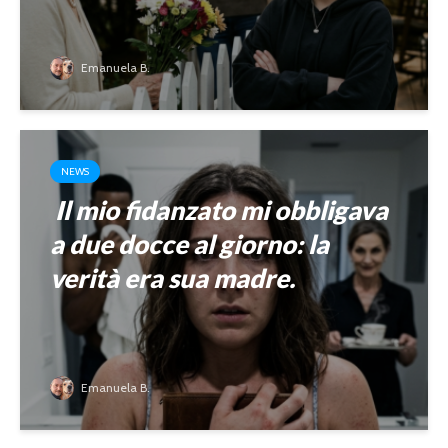
Emanuela B.
NEWS
Il mio fidanzato mi obbligava
a due docce al giorno: la
verità era sua madre.
Emanuela B.