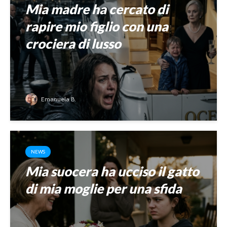
Mia madre ha cercato di
rapire mio figlio con una
crociera di lusso
Emanuela B.
NEWS
Mia suocera ha ucciso il gatto
di mia moglie per una sfida