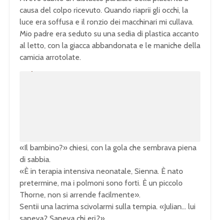
causa del colpo ricevuto. Quando riaprii gli occhi, la
luce era soffusa e il ronzio dei macchinari mi cullava.
Mio padre era seduto su una sedia di plastica accanto
al letto, con la giacca abbandonata e le maniche della
camicia arrotolate.
U
n
L
m
o
u
a
t
d
e
e
d
:
1
0
0
.
0
0
%
«Il bambino?» chiesi, con la gola che sembrava piena
di sabbia.
«È in terapia intensiva neonatale, Sienna. È nato
pretermine, ma i polmoni sono forti. È un piccolo
Thorne, non si arrende facilmente».
Sentii una lacrima scivolarmi sulla tempia. «Julian… lui
sapeva? Sapeva chi eri?».