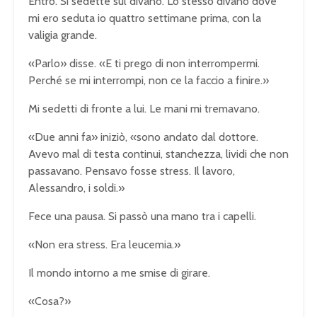
Entrò. Si sedette sul divano. Lo stesso divano dove
mi ero seduta io quattro settimane prima, con la
valigia grande.
«Parlo» disse. «E ti prego di non interrompermi.
Perché se mi interrompi, non ce la faccio a finire.»
Mi sedetti di fronte a lui. Le mani mi tremavano.
«Due anni fa» iniziò, «sono andato dal dottore.
Avevo mal di testa continui, stanchezza, lividi che non
passavano. Pensavo fosse stress. Il lavoro,
Alessandro, i soldi.»
Fece una pausa. Si passò una mano tra i capelli.
«Non era stress. Era leucemia.»
Il mondo intorno a me smise di girare.
«Cosa?»