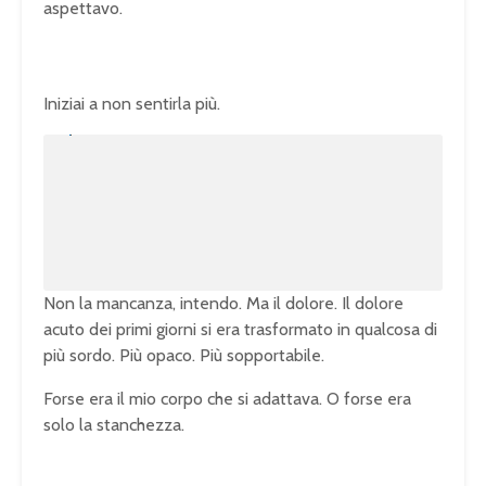
aspettavo.
Iniziai a non sentirla più.
U
n
L
m
o
u
a
t
d
e
e
d
:
1
0
0
.
0
0
%
Non la mancanza, intendo. Ma il dolore. Il dolore
acuto dei primi giorni si era trasformato in qualcosa di
più sordo. Più opaco. Più sopportabile.
Forse era il mio corpo che si adattava. O forse era
solo la stanchezza.