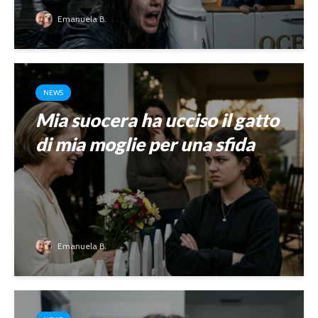
Emanuela B.
NEWS
Mia suocera ha ucciso il gatto
di mia moglie per una sfida
Emanuela B.