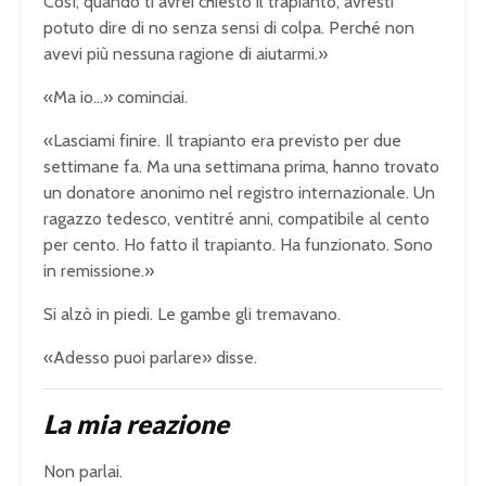
Così, quando ti avrei chiesto il trapianto, avresti
potuto dire di no senza sensi di colpa. Perché non
avevi più nessuna ragione di aiutarmi.»
«Ma io…» cominciai.
«Lasciami finire. Il trapianto era previsto per due
settimane fa. Ma una settimana prima, hanno trovato
un donatore anonimo nel registro internazionale. Un
ragazzo tedesco, ventitré anni, compatibile al cento
per cento. Ho fatto il trapianto. Ha funzionato. Sono
in remissione.»
Si alzò in piedi. Le gambe gli tremavano.
«Adesso puoi parlare» disse.
La mia reazione
Non parlai.