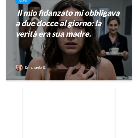
NEWS
Il mio fidanzato mi obbligava
a due docce al giorno: la
verità era sua madre.
Emanuela B.