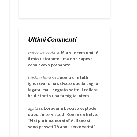
Ultimi Commenti
francesco carta
su
Mia suocera umiliò
il mio ristorante… ma non sapeva
cosa avevo preparato.
Cristina Boni
su
L’uomo che tutti
ignoravano ha salvato quella cagna
legata, ma il segreto sotto il collare
ha distrutto una famiglia intera
agata
su
Loredana Lecciso esplode
dopo l’intervista di Romina a Belve:
“Mai più innamorata? Al Bano sì,
sono passati 26 anni, serve verità”