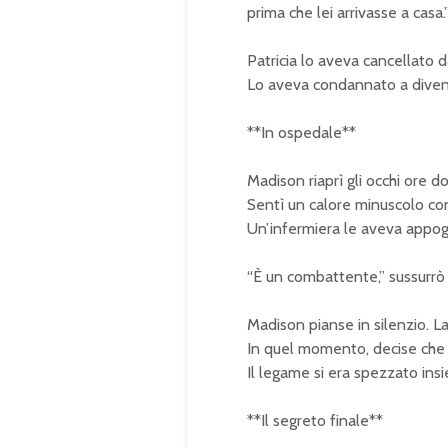
prima che lei arrivasse a casa.
Patricia lo aveva cancellato 
Lo aveva condannato a divent
**In ospedale**
Madison riaprì gli occhi ore d
Sentì un calore minuscolo con
Un’infermiera le aveva appoggi
“È un combattente,” sussurrò 
Madison pianse in silenzio. La
In quel momento, decise che 
Il legame si era spezzato ins
**Il segreto finale**