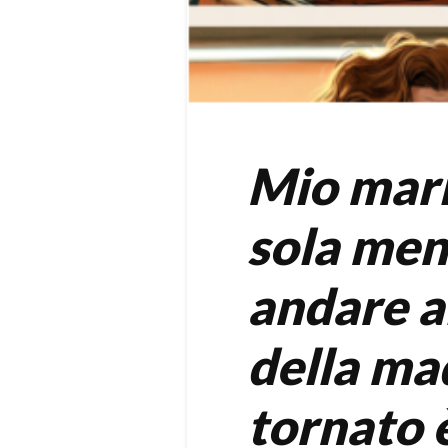
Mio mari
sola men
andare a
della ma
tornato è