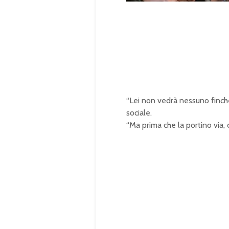
o
u
a
t
d
e
e
d
:
1
0
0
.
0
0
%
“Lei non vedrà nessuno finché 
sociale.
“Ma prima che la portino via,