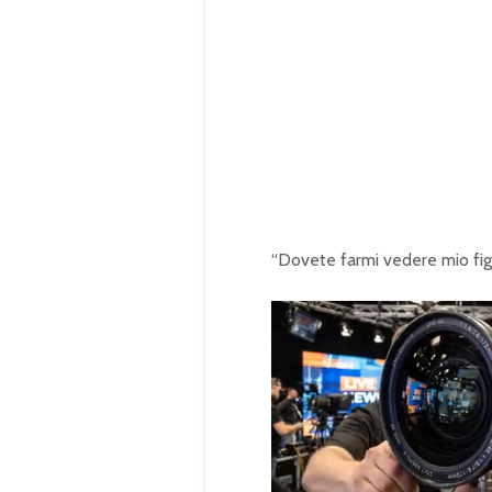
“Dovete farmi vedere mio figli
U
n
L
m