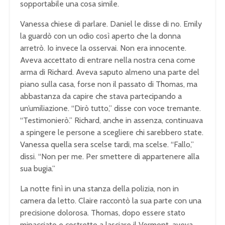
sopportabile una cosa simile.
Vanessa chiese di parlare. Daniel le disse di no. Emily
la guardò con un odio così aperto che la donna
arretrò. Io invece la osservai. Non era innocente.
Aveva accettato di entrare nella nostra cena come
arma di Richard. Aveva saputo almeno una parte del
piano sulla casa, forse non il passato di Thomas, ma
abbastanza da capire che stava partecipando a
un’umiliazione. “Dirò tutto,” disse con voce tremante.
“Testimonierò.” Richard, anche in assenza, continuava
a spingere le persone a scegliere chi sarebbero state.
Vanessa quella sera scelse tardi, ma scelse. “Fallo,”
dissi. “Non per me. Per smettere di appartenere alla
sua bugia.”
La notte finì in una stanza della polizia, non in
camera da letto. Claire raccontò la sua parte con una
precisione dolorosa. Thomas, dopo essere stato
minacciato e costretto a lasciare il Vermont, aveva