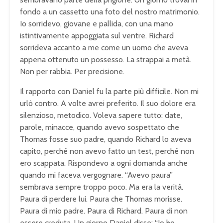
fondo a un cassetto una foto del nostro matrimonio.
Io sorridevo, giovane e pallida, con una mano
istintivamente appoggiata sul ventre. Richard
sorrideva accanto a me come un uomo che aveva
appena ottenuto un possesso. La strappai a metà.
Non per rabbia. Per precisione.
Il rapporto con Daniel fu la parte più difficile. Non mi
urlò contro. A volte avrei preferito. Il suo dolore era
silenzioso, metodico. Voleva sapere tutto: date,
parole, minacce, quando avevo sospettato che
Thomas fosse suo padre, quando Richard lo aveva
capito, perché non avevo fatto un test, perché non
ero scappata. Rispondevo a ogni domanda anche
quando mi faceva vergognare. “Avevo paura”
sembrava sempre troppo poco. Ma era la verità.
Paura di perdere lui. Paura che Thomas morisse.
Paura di mio padre. Paura di Richard. Paura di non
essere creduta. Un giorno Daniel disse: “Io ho