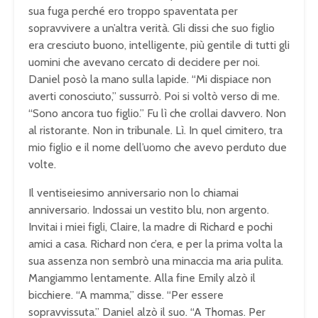
sua fuga perché ero troppo spaventata per
sopravvivere a un’altra verità. Gli dissi che suo figlio
era cresciuto buono, intelligente, più gentile di tutti gli
uomini che avevano cercato di decidere per noi.
Daniel posò la mano sulla lapide. “Mi dispiace non
averti conosciuto,” sussurrò. Poi si voltò verso di me.
“Sono ancora tuo figlio.” Fu lì che crollai davvero. Non
al ristorante. Non in tribunale. Lì. In quel cimitero, tra
mio figlio e il nome dell’uomo che avevo perduto due
volte.
Il ventiseiesimo anniversario non lo chiamai
anniversario. Indossai un vestito blu, non argento.
Invitai i miei figli, Claire, la madre di Richard e pochi
amici a casa. Richard non c’era, e per la prima volta la
sua assenza non sembrò una minaccia ma aria pulita.
Mangiammo lentamente. Alla fine Emily alzò il
bicchiere. “A mamma,” disse. “Per essere
sopravvissuta.” Daniel alzò il suo. “A Thomas. Per