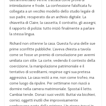
intimidazione e frode. La confessione falsificata fu
collegata a un vecchio modello dello studio legale di
suo padre, recuperato da un archivio digitale. La
chiavetta di Claire, la cassetta, il contratto, gli assegni,
il rapporto di polizia: tutto iniziò finalmente a parlare
la stessa lingua.
Richard non ottenne la casa. Questa fu una delle sue
prime sconfitte pubbliche. L’aveva chiesta a tavola
come se fosse un premio di consolazione per avermi
umiliata con stile. La corte, vedendo il contesto della
coercizione, la manipolazione patrimoniale e il
tentativo di screditarmi, respinse ogni sua pretesa
aggressiva. La casa restò a me, non come trofeo, ma
come luogo da ripulire. Per settimane non riuscii a
dormire nella camera matrimoniale. Spostai il letto.
Cambiai tende. Donai i suoi vestiti. Buttai via bicchieri,
cornici, oggetti inutili che improvvisamente
sembravano parte della prigione. Un giorno trovai in