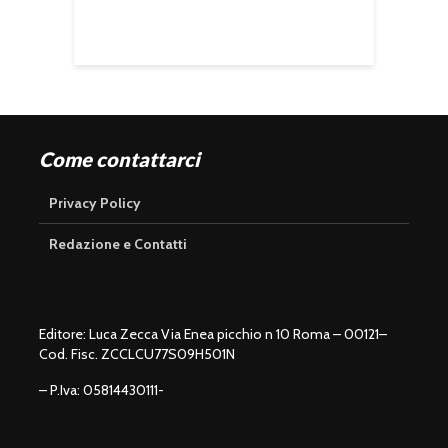
Come contattarci
Privacy Policy
Redazione e Contatti
Editore: Luca Zecca Via Enea picchio n 10 Roma – 00121–
Cod. Fisc. ZCCLCU77S09H501N
– P.Iva: 05814430111-