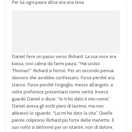
Per lui ogni paura altrui era una leva.
U
n
L
m
o
u
a
t
d
e
e
d
:
1
0
0
.
0
0
%
Daniel fece un passo verso Richard. La sua voce era
bassa, così calma da farmi paura. “Hai ucciso
Thomas?” Richard si fermò. Per un secondo pensai
davvero che avrebbe confessato. Forse perché era
stanco. Forse perché l’orgoglio, messo all’angolo, a
volte preferisce presentarsi come verità. Invece
guardò Daniel e disse: “Io ti ho dato il mio nome.”
Daniel aveva gli occhi pieni di lacrime, ma non
abbassò lo sguardo. “Lui mi ha dato la vita.” Quelle
parole colpirono Richard più forte delle manette. Il
suo volto si deformò per un istante, non di dolore,