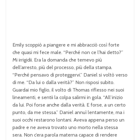
Emily scoppiò a piangere e mi abbracciò così forte
che quasi mi fece male. “Perché non ce l’hai detto?”
Mi irrigidii. Era la domanda che temevo più
dell’arresto, più del processo, più della stampa.
“Perché pensavo di proteggervi.” Daniel si voltò verso
di me. “Da lui o dalla verità?” Non risposi subito.
Guardai mio figlio, il volto di Thomas riflesso nei suoi
lineamenti, e sentii la colpa salirmi in gola. “All’inizio
da lui. Poi forse anche dalla verità. E forse, a un certo
punto, da me stessa.” Daniel annuì lentamente, ma i
suoi occhi restarono lontani. Aveva appena perso un
padre e ne aveva trovato uno morto nella stessa
sera. Non c’era parola materna capace di rendere