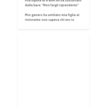
Mia nipote di 6 anni mi ha sussurrato
dalla bara: “Non fargli riprendermi”
Mio genero ha umiliato mia figlia al
ristorante: non sapeva chi ero io