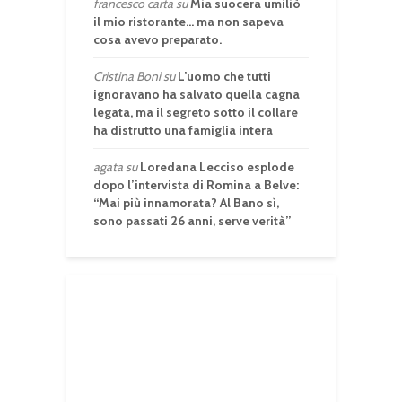
francesco carta
su
Mia suocera umiliò
il mio ristorante… ma non sapeva
cosa avevo preparato.
Cristina Boni
su
L’uomo che tutti
ignoravano ha salvato quella cagna
legata, ma il segreto sotto il collare
ha distrutto una famiglia intera
agata
su
Loredana Lecciso esplode
dopo l’intervista di Romina a Belve:
“Mai più innamorata? Al Bano sì,
sono passati 26 anni, serve verità”