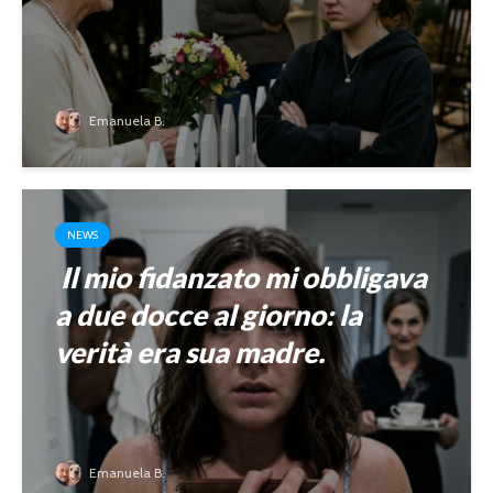
Emanuela B.
NEWS
Il mio fidanzato mi obbligava
a due docce al giorno: la
verità era sua madre.
Emanuela B.