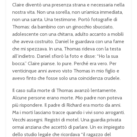
Claire diventò una presenza strana e necessaria nella
nostra vita. Non una sorella, non un’amica immediata,
non una santa. Una testimone. Portò fotografie di
Thomas: da bambino con un ginocchio sbucciato,
adolescente con una chitarra, adulto accanto a mobili
che aveva costruito. Daniel le guardava con una fame
che mi spezzava. In una, Thomas rideva con la testa
all’indietro. Daniel sfiorò la foto e disse: “Ho la sua
bocca.” Claire pianse. Io pure. Perché era vero. Per
venticinque anni avevo visto Thomas in mio figlio e
avevo finto che fosse solo una coincidenza crudele.
Il caso sulla morte di Thomas avanzò lentamente.
Alcune persone erano morte. Mio padre non poteva
più rispondere. Il padre di Richard era morto da anni.
Ma i morti lasciano tracce quando i vivi sono arroganti.
Vecchi assegni. Registri di motel. Una guardia privata
ormai anziana che accettò di parlare. Un ex impiegato
dello studio legale che ricordava “il ragazzo del