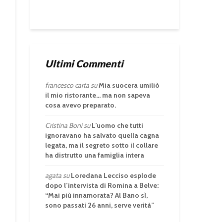
Ultimi Commenti
francesco carta
su
Mia suocera umiliò
il mio ristorante… ma non sapeva
cosa avevo preparato.
Cristina Boni
su
L’uomo che tutti
ignoravano ha salvato quella cagna
legata, ma il segreto sotto il collare
ha distrutto una famiglia intera
agata
su
Loredana Lecciso esplode
dopo l’intervista di Romina a Belve:
“Mai più innamorata? Al Bano sì,
sono passati 26 anni, serve verità”