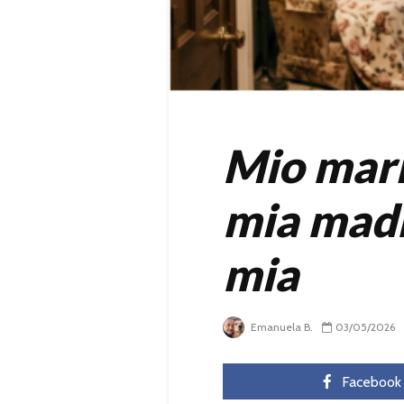
Mio mari
mia madr
mia
Emanuela B.
03/05/2026
Facebook