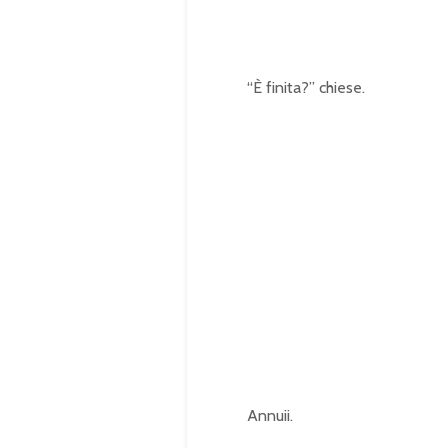
0
%
“È finita?” chiese.
Annuii.