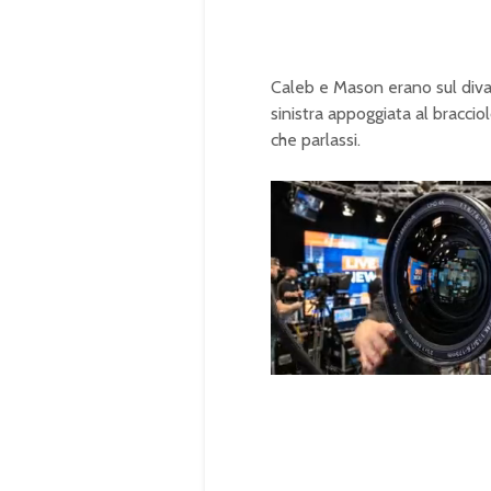
Caleb e Mason erano sul diva
sinistra appoggiata al braccio
che parlassi.
U
n
L
m
o
u
a
t
d
e
e
d
:
1
0
0
.
0