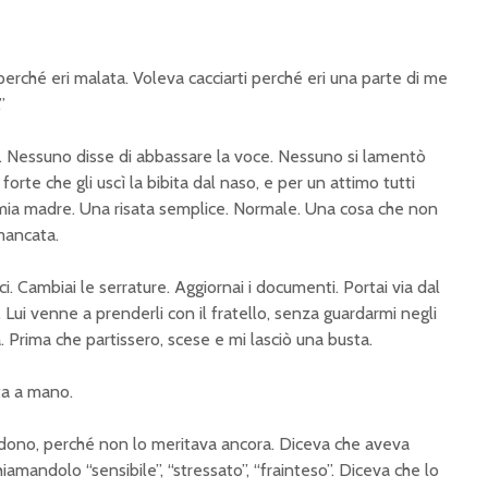
perché eri malata. Voleva cacciarti perché eri una parte di me
”
 Nessuno disse di abbassare la voce. Nessuno si lamentò
 forte che gli uscì la bibita dal naso, e per un attimo tutti
ia madre. Una risata semplice. Normale. Una cosa che non
mancata.
ici. Cambiai le serrature. Aggiornai i documenti. Portai via dal
. Lui venne a prenderli con il fratello, senza guardarmi negli
. Prima che partissero, scese e mi lasciò una busta.
ta a mano.
dono, perché non lo meritava ancora. Diceva che aveva
iamandolo “sensibile”, “stressato”, “frainteso”. Diceva che lo