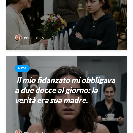
Emanuela B.
NEWS
Il mio fidanzato mi obbligava
a due docce al giorno: la
verità era sua madre.
Emanuela B.