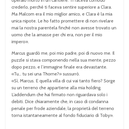
operaio morto in un cantiere. Ti faceva comodo
crederlo, perché ti faceva sentire superiore a Clara.
Ma Malcom era il mio miglior amico, e Clara è la mia
unica nipote. Le ho fatto promettere di non rivelare
mai la nostra parentela finché non avesse trovato un
uomo che la amasse per chi era, non per il mio
impero».
Marcus guardò me, poi mio padre, poi di nuovo me. Il
puzzle si stava componendo nella sua mente, pezzo
dopo pezzo, e l’immagine finale era devastante.
«Tu… tu sei una Thorne?» sussurrò.
«Sì, Marcus. E quella villa di cui vai tanto fiero? Sorge
su un terreno che appartiene alla mia holding.
L’addendum che hai firmato non riguardava solo i
debiti. Dice chiaramente che, in caso di condanna
penale per frode aziendale, la proprietà del terreno
torna istantaneamente al fondo fiduciario di Toby».