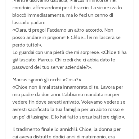
Mentre uscivamo dall’aula, Marcus mi rincorse nel
corridoio, afferrandomi per il braccio. La sicurezza lo
bloccò immediatamente, ma io feci un cenno di
lasciarlo parlare.
«Clara, ti prego! Facciamo un altro accordo. Non
posso andare in prigione! E Chloe… lei mi lascerà se
perdo tutto!».
Lo guardai con una pietà che mi sorprese. «Chloe ti ha
già lasciato, Marcus. Chi credi che ci abbia dato le
password del tuo server aziendale?».
Marcus sgranò gli occhi. «Cosa?».
«Chloe non è mai stata innamorata di te. Lavora per
mio padre da due anni. L’abbiamo mandata noi per
vedere fin dove saresti arrivato. Volevamo vedere se
avresti sacrificato la tua famiglia per un abito rosso e
un po’ di lusinghe. E lo hai fatto senza battere ciglio».
Il tradimento finale lo annichilì. Chloe, la donna per
cui aveva distrutto dodici anni di matrimonio, era