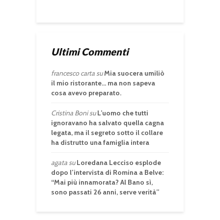
Ultimi Commenti
francesco carta
su
Mia suocera umiliò
il mio ristorante… ma non sapeva
cosa avevo preparato.
Cristina Boni
su
L’uomo che tutti
ignoravano ha salvato quella cagna
legata, ma il segreto sotto il collare
ha distrutto una famiglia intera
agata
su
Loredana Lecciso esplode
dopo l’intervista di Romina a Belve:
“Mai più innamorata? Al Bano sì,
sono passati 26 anni, serve verità”