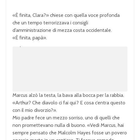
«È finita, Clara?» chiese con quella voce profonda
che un tempo terrorizzava i consigli
d’amministrazione di mezza costa occidentale.
«È finita, papà».
U
n
L
m
o
u
a
t
d
e
e
d
:
1
0
0
.
0
0
%
Marcus alzò la testa, la bava alla bocca per la rabbia.
«Arthur? Che diavolo ci fai qui? E cosa c’entra questo
con il mio divorzio?».
Mio padre fece un mezzo sorriso, uno di quelli che
non promettevano nulla di buono. «Vedi Marcus, hai
sempre pensato che Malcolm Hayes fosse un povero