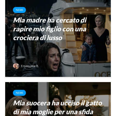
NEWS
Mia madre ha cercato di
rapire mio figlio con una
crociera di lusso
Emanuela B.
NEWS
Mia suocera ha ucciso il gatto
di mia moglie per una sfida