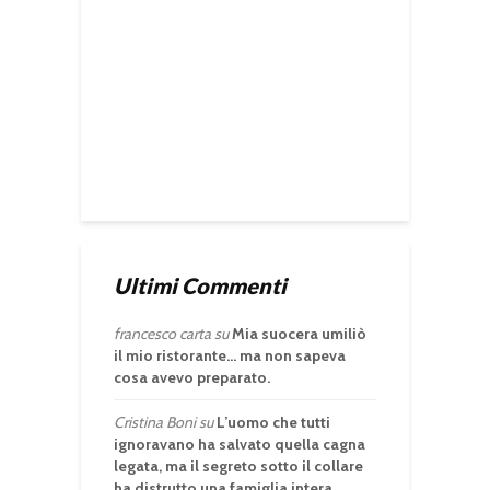
Ultimi Commenti
francesco carta
su
Mia suocera umiliò
il mio ristorante… ma non sapeva
cosa avevo preparato.
Cristina Boni
su
L’uomo che tutti
ignoravano ha salvato quella cagna
legata, ma il segreto sotto il collare
ha distrutto una famiglia intera