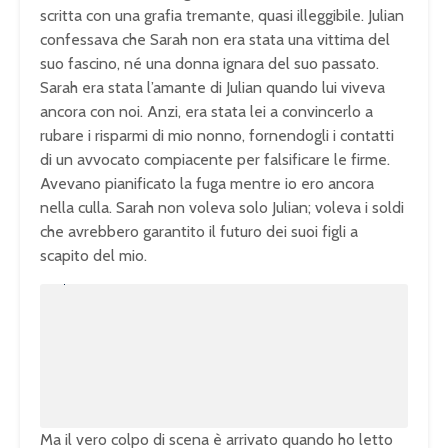
scritta con una grafia tremante, quasi illeggibile. Julian
confessava che Sarah non era stata una vittima del
suo fascino, né una donna ignara del suo passato.
Sarah era stata l’amante di Julian quando lui viveva
ancora con noi. Anzi, era stata lei a convincerlo a
rubare i risparmi di mio nonno, fornendogli i contatti
di un avvocato compiacente per falsificare le firme.
Avevano pianificato la fuga mentre io ero ancora
nella culla. Sarah non voleva solo Julian; voleva i soldi
che avrebbero garantito il futuro dei suoi figli a
scapito del mio.
T
h
i
T
s
i
h
s
a
e
m
o
m
d
a
e
l
w
d
i
n
Ma il vero colpo di scena è arrivato quando ho letto
i
d