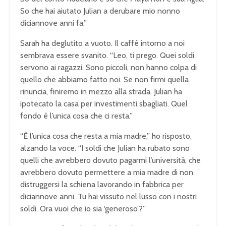
t
So che hai aiutato Julian a derubare mio nonno
h
diciannove anni fa.”
e
f
Sarah ha deglutito a vuoto. Il caffè intorno a noi
o
sembrava essere svanito. “Leo, ti prego. Quei soldi
r
servono ai ragazzi. Sono piccoli, non hanno colpa di
m
quello che abbiamo fatto noi. Se non firmi quella
a
rinuncia, finiremo in mezzo alla strada. Julian ha
t
i
ipotecato la casa per investimenti sbagliati. Quel
s
fondo è l’unica cosa che ci resta.”
n
o
“È l’unica cosa che resta a mia madre,” ho risposto,
t
alzando la voce. “I soldi che Julian ha rubato sono
s
quelli che avrebbero dovuto pagarmi l’università, che
u
avrebbero dovuto permettere a mia madre di non
p
distruggersi la schiena lavorando in fabbrica per
p
diciannove anni. Tu hai vissuto nel lusso con i nostri
o
soldi. Ora vuoi che io sia ‘generoso’?”
r
t