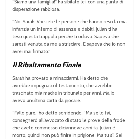
“Siamo una famiglia!” ha sibilato lei, con una punta di
e
d
disperazione rabbiosa.
.
“No, Sarah. Voi siete le persone che hanno reso la mia
infanzia un inferno di assenze e debiti. Julian ti ha
teso questa trappola perché ti odiava. Sapeva che
saresti venuta da me a strisciare. E sapeva che io non
avrei mai firmato.”
Il Ribaltamento Finale
Sarah ha provato a minacciarmi. Ha detto che
avrebbe impugnato il testamento, che avrebbe
trascinato mia madre in tribunale per anni. Ma io
avevo un’ultima carta da giocare.
“Fallo pure,” ho detto sorridendo. “Ma se lo fai,
consegnerò all’avvocato di stato le prove della frode
che avete commesso diciannove anni fa. Julian è
morto, quindi non può finire in prigione. Ma tu sì. Sei