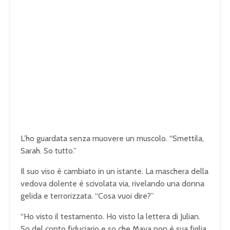
e
t
w
o
r
k
f
a
i
l
e
d
L’ho guardata senza muovere un muscolo. “Smettila,
o
Sarah. So tutto.”
r
b
Il suo viso è cambiato in un istante. La maschera della
e
vedova dolente è scivolata via, rivelando una donna
c
a
gelida e terrorizzata. “Cosa vuoi dire?”
u
s
“Ho visto il testamento. Ho visto la lettera di Julian.
e
So del conto fiduciario e so che Maya non è sua figlia.