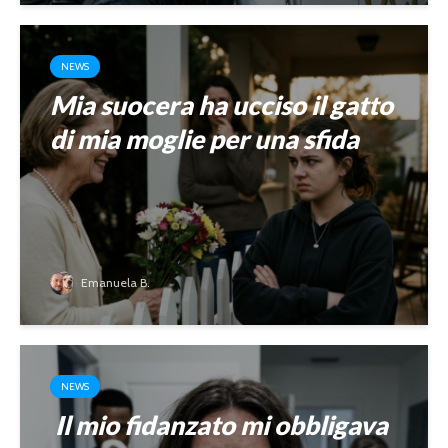
NEWS
Mia suocera ha ucciso il gatto
di mia moglie per una sfida
Emanuela B.
NEWS
Il mio fidanzato mi obbligava