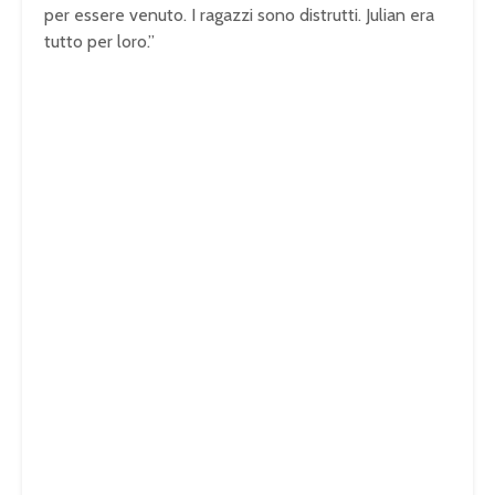
h
per essere venuto. I ragazzi sono distrutti. Julian era
e
tutto per loro.”
r
b
e
c
a
u
s
e
t
h
e
s
e
r
v
e
r
o
r
n