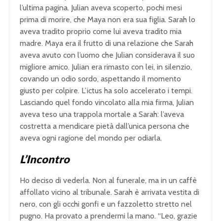
o
w
a
l’ultima pagina. Julian aveva scoperto, pochi mesi
.
c
prima di morire, che Maya non era sua figlia. Sarah lo
o
aveva tradito proprio come lui aveva tradito mia
u
madre. Maya era il frutto di una relazione che Sarah
l
aveva avuto con l’uomo che Julian considerava il suo
d
migliore amico. Julian era rimasto con lei, in silenzio,
n
covando un odio sordo, aspettando il momento
o
t
giusto per colpire. L’ictus ha solo accelerato i tempi.
b
Lasciando quel fondo vincolato alla mia firma, Julian
e
aveva teso una trappola mortale a Sarah: l’aveva
l
costretta a mendicare pietà dall’unica persona che
o
aveva ogni ragione del mondo per odiarla.
a
d
L’Incontro
e
d
Ho deciso di vederla. Non al funerale, ma in un caffè
,
affollato vicino al tribunale. Sarah è arrivata vestita di
e
nero, con gli occhi gonfi e un fazzoletto stretto nel
i
t
pugno. Ha provato a prendermi la mano. “Leo, grazie