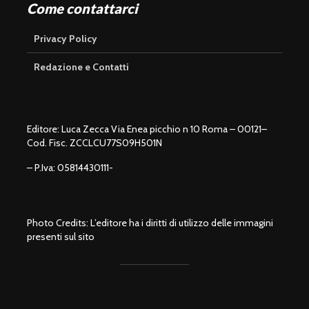
Come contattarci
Privacy Policy
Redazione e Contatti
Editore: Luca Zecca Via Enea picchio n 10 Roma – 00121–
Cod. Fisc. ZCCLCU77S09H501N
– P.Iva: 05814430111-
Photo Credits: L’editore ha i diritti di utilizzo delle immagini
presenti sul sito