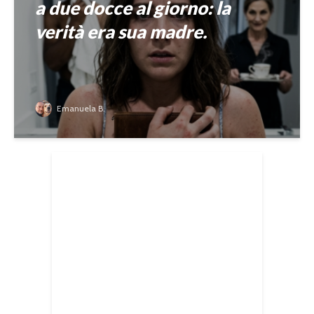
a due docce al giorno: la
verità era sua madre.
Emanuela B.