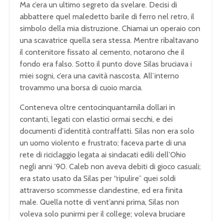
Ma c’era un ultimo segreto da svelare. Decisi di
abbattere quel maledetto barile di ferro nel retro, il
simbolo della mia distruzione. Chiamai un operaio con
una scavatrice quella sera stessa. Mentre ribaltavano
il contenitore fissato al cemento, notarono che il
fondo era falso. Sotto il punto dove Silas bruciava i
miei sogni, c’era una cavità nascosta. All’interno
trovammo una borsa di cuoio marcia.
Conteneva oltre centocinquantamila dollari in
contanti, legati con elastici ormai secchi, e dei
documenti d’identità contraffatti. Silas non era solo
un uomo violento e frustrato; faceva parte di una
rete di riciclaggio legata ai sindacati edili dell’Ohio
negli anni ’90. Caleb non aveva debiti di gioco casuali;
era stato usato da Silas per “ripulire” quei soldi
attraverso scommesse clandestine, ed era finita
male. Quella notte di vent’anni prima, Silas non
voleva solo punirmi per il college; voleva bruciare