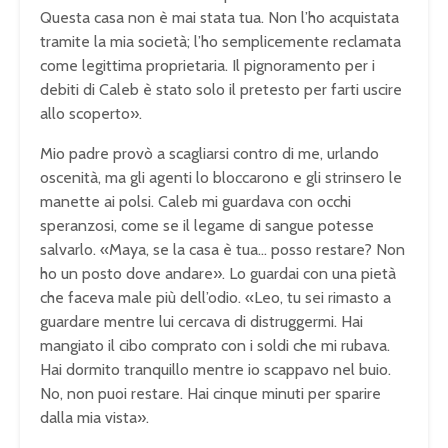
Questa casa non è mai stata tua. Non l’ho acquistata
tramite la mia società; l’ho semplicemente reclamata
come legittima proprietaria. Il pignoramento per i
debiti di Caleb è stato solo il pretesto per farti uscire
allo scoperto».
Mio padre provò a scagliarsi contro di me, urlando
oscenità, ma gli agenti lo bloccarono e gli strinsero le
manette ai polsi. Caleb mi guardava con occhi
speranzosi, come se il legame di sangue potesse
salvarlo. «Maya, se la casa è tua… posso restare? Non
ho un posto dove andare». Lo guardai con una pietà
che faceva male più dell’odio. «Leo, tu sei rimasto a
guardare mentre lui cercava di distruggermi. Hai
mangiato il cibo comprato con i soldi che mi rubava.
Hai dormito tranquillo mentre io scappavo nel buio.
No, non puoi restare. Hai cinque minuti per sparire
dalla mia vista».