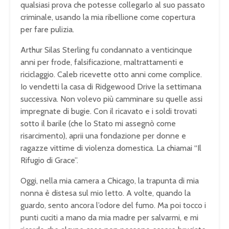
qualsiasi prova che potesse collegarlo al suo passato
criminale, usando la mia ribellione come copertura
per fare pulizia.
Arthur Silas Sterling fu condannato a venticinque
anni per frode, falsificazione, maltrattamenti e
riciclaggio. Caleb ricevette otto anni come complice.
Io vendetti la casa di Ridgewood Drive la settimana
successiva. Non volevo più camminare su quelle assi
impregnate di bugie. Con il ricavato e i soldi trovati
sotto il barile (che lo Stato mi assegnò come
risarcimento), aprii una fondazione per donne e
ragazze vittime di violenza domestica. La chiamai “Il
Rifugio di Grace”.
Oggi, nella mia camera a Chicago, la trapunta di mia
nonna è distesa sul mio letto. A volte, quando la
guardo, sento ancora l’odore del fumo. Ma poi tocco i
punti cuciti a mano da mia madre per salvarmi, e mi