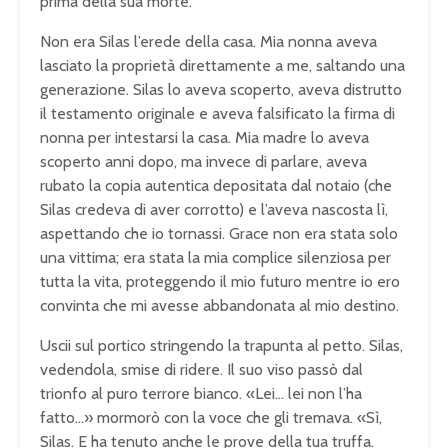
prima della sua morte.
Non era Silas l’erede della casa. Mia nonna aveva
lasciato la proprietà direttamente a me, saltando una
generazione. Silas lo aveva scoperto, aveva distrutto
il testamento originale e aveva falsificato la firma di
nonna per intestarsi la casa. Mia madre lo aveva
scoperto anni dopo, ma invece di parlare, aveva
rubato la copia autentica depositata dal notaio (che
Silas credeva di aver corrotto) e l’aveva nascosta lì,
aspettando che io tornassi. Grace non era stata solo
una vittima; era stata la mia complice silenziosa per
tutta la vita, proteggendo il mio futuro mentre io ero
convinta che mi avesse abbandonata al mio destino.
Uscii sul portico stringendo la trapunta al petto. Silas,
vedendola, smise di ridere. Il suo viso passò dal
trionfo al puro terrore bianco. «Lei… lei non l’ha
fatto…» mormorò con la voce che gli tremava. «Sì,
Silas. E ha tenuto anche le prove della tua truffa.