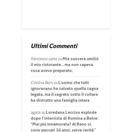
Ultimi Commenti
francesco carta
su
Mia suocera umiliò
il mio ristorante… ma non sapeva
cosa avevo preparato.
Cristina Boni
su
L’uomo che tutti
ignoravano ha salvato quella cagna
legata, ma il segreto sotto il collare
ha distrutto una famiglia intera
agata
su
Loredana Lecciso esplode
dopo l’intervista di Romina a Belve:
“Mai più innamorata? Al Bano sì,
sono passati 26 anni, serve verità”