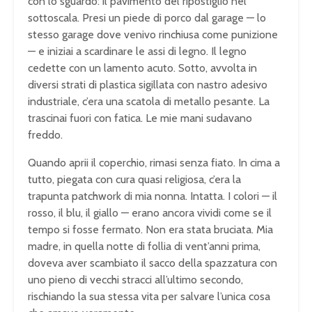
con lo sguardo: il pavimento del ripostiglio nel
sottoscala. Presi un piede di porco dal garage — lo
stesso garage dove venivo rinchiusa come punizione
— e iniziai a scardinare le assi di legno. Il legno
cedette con un lamento acuto. Sotto, avvolta in
diversi strati di plastica sigillata con nastro adesivo
industriale, c’era una scatola di metallo pesante. La
trascinai fuori con fatica. Le mie mani sudavano
freddo.
Quando aprii il coperchio, rimasi senza fiato. In cima a
tutto, piegata con cura quasi religiosa, c’era la
trapunta patchwork di mia nonna. Intatta. I colori — il
rosso, il blu, il giallo — erano ancora vividi come se il
tempo si fosse fermato. Non era stata bruciata. Mia
madre, in quella notte di follia di vent’anni prima,
doveva aver scambiato il sacco della spazzatura con
uno pieno di vecchi stracci all’ultimo secondo,
rischiando la sua stessa vita per salvare l’unica cosa