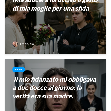
di mia moglie per una sfida
Emanuela B.
NEWS
Il mio fidanzato mi obbligava
a due docce al giorno: la
verità era sua madre.