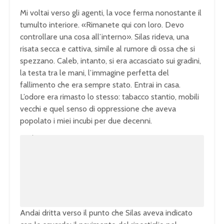
Mi voltai verso gli agenti, la voce ferma nonostante il
tumulto interiore. «Rimanete qui con loro. Devo
controllare una cosa all’interno». Silas rideva, una
risata secca e cattiva, simile al rumore di ossa che si
spezzano. Caleb, intanto, si era accasciato sui gradini,
la testa tra le mani, l’immagine perfetta del
fallimento che era sempre stato. Entrai in casa.
L’odore era rimasto lo stesso: tabacco stantio, mobili
vecchi e quel senso di oppressione che aveva
popolato i miei incubi per due decenni.
U
n
L
m
o
u
a
t
d
e
e
d
:
1
0
0
.
0
0
%
Andai dritta verso il punto che Silas aveva indicato