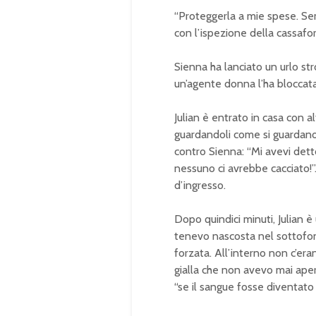
“Proteggerla a mie spese. Sem
con l’ispezione della cassafor
Sienna ha lanciato un urlo st
un’agente donna l’ha bloccata
Julian è entrato in casa con al
guardandoli come si guardano 
contro Sienna: “Mi avevi dett
nessuno ci avrebbe cacciato!”
d’ingresso.
Dopo quindici minuti, Julian è
tenevo nascosta nel sottofon
forzata. All’interno non c’era
gialla che non avevo mai aper
“se il sangue fosse diventato