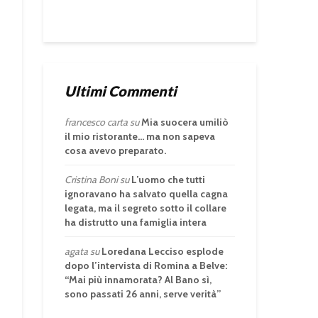
Ultimi Commenti
francesco carta
su
Mia suocera umiliò
il mio ristorante… ma non sapeva
cosa avevo preparato.
Cristina Boni
su
L’uomo che tutti
ignoravano ha salvato quella cagna
legata, ma il segreto sotto il collare
ha distrutto una famiglia intera
agata
su
Loredana Lecciso esplode
dopo l’intervista di Romina a Belve:
“Mai più innamorata? Al Bano sì,
sono passati 26 anni, serve verità”