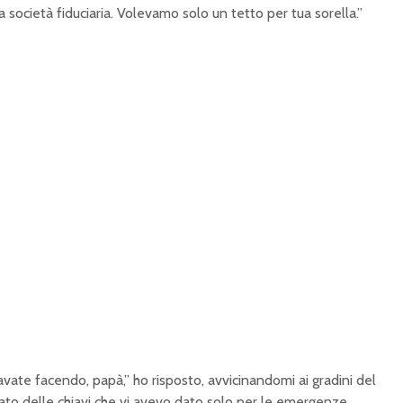
 società fiduciaria. Volevamo solo un tetto per tua sorella.”
ate facendo, papà,” ho risposto, avvicinandomi ai gradini del
icato delle chiavi che vi avevo dato solo per le emergenze,