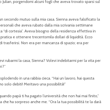
to Julian, porgendomi alcuni fogli che aveva trovato sparsi sul
 un secondo mutuo sulla mia casa. Sienna aveva falsificato la
 personali che aveva rubato dalla mia scrivania settimane
a “di cortesia”. Aveva bisogno della residenza effettiva in
 pratica e ottenere trecentomila dollari di liquidità. Ecco
i trasferirsi. Non era per mancanza di spazio; era per
vi rubarmi la casa, Sienna? Volevi indebitarmi per la vita per
ri?”
, esplodendo in una rabbia cieca. “Hai un lavoro, hai questa
 ho solo debiti! Meritavo una possibilità!”
 quando papà ti ha pagato l’università che non hai mai finito,”
 che ha sorpreso anche me. “Ora la tua possibilità te la darà