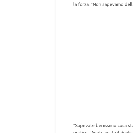
la forza. “Non sapevamo della
“Sapevate benissimo cosa stav
portico. “Avete usato il dupl