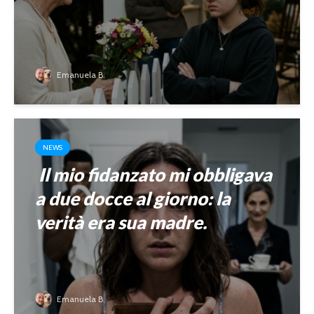
Emanuela B.
NEWS
Il mio fidanzato mi obbligava
a due docce al giorno: la
verità era sua madre.
Emanuela B.