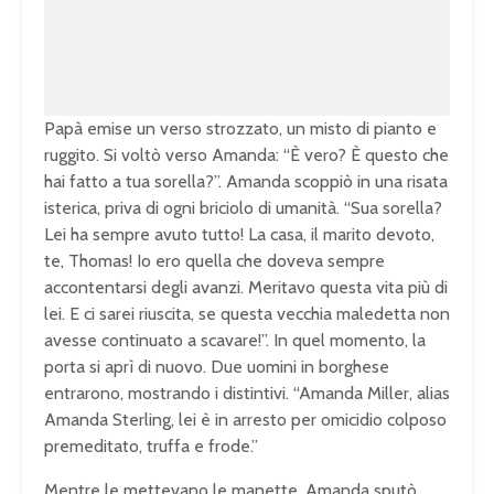
1
0
0
.
0
0
%
Papà emise un verso strozzato, un misto di pianto e
ruggito. Si voltò verso Amanda: “È vero? È questo che
hai fatto a tua sorella?”. Amanda scoppiò in una risata
isterica, priva di ogni briciolo di umanità. “Sua sorella?
Lei ha sempre avuto tutto! La casa, il marito devoto,
te, Thomas! Io ero quella che doveva sempre
accontentarsi degli avanzi. Meritavo questa vita più di
lei. E ci sarei riuscita, se questa vecchia maledetta non
avesse continuato a scavare!”. In quel momento, la
porta si aprì di nuovo. Due uomini in borghese
entrarono, mostrando i distintivi. “Amanda Miller, alias
Amanda Sterling, lei è in arresto per omicidio colposo
premeditato, truffa e frode.”
Mentre le mettevano le manette, Amanda sputò