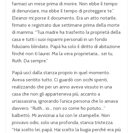
farmaci un mese prima di morire. Non ebbe il tempo
di denunciare, ma ebbe il tempo di proteggere te.”
Eleanor mi porse il documento. Era un atto notarile,
firmato e registrato due settimane prima della morte
di mamma. “Tua madre ha trasferito la proprietà della
casa e tutti i suoi risparmi personali in un fondo
fiduciario blindato. Papà ha solo il diritto di abitazione
finché non ti laurei. Ma la vera proprietaria… sei tu,
Ruth. Da sempre.”
Papà uscì dalla stanza proprio in quel momento.
Aveva sentito tutto. Ci guardò con occhi spenti,
realizzando che per un anno aveva vissuto in una
casa che non gli apparteneva più, accanto a
un’assassina, ignorando l’unica persona che lo amava
davvero. “Ruth… io… non so come ho potuto…”
balbettò. Mi avvicinai a lui con le stampelle. Non
provavo odio, solo una profonda, stanca tristezza.
“Hai scelto lei, papà. Hai scelto la bugia perché era più