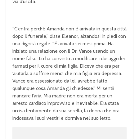
via d’uscita.
“C’entra perché Amanda non è arrivata in questa città
dopo il funerale,” disse Eleanor, alzandosi in piedi con
una dignità regale. “È arrivata sei mesi prima. Ha
iniziato una relazione con il Dr. Vance usando un
nome falso. Lo ha convinto a modificare i dosaggi dei
farmaci per il cuore di mia figlia. Diceva che era per
‘aiutarla a soffrire meno’, che mia figlia era depressa.
Vance era ossessionato da lei, avrebbe fatto
qualunque cosa Amanda gli chiedesse.” Mi sentii
mancare l’aria. Mia madre non era morta per un
arresto cardiaco improvviso e inevitabile. Era stata
uccisa lentamente da sua sorella, la donna che ora
indossava i suoi vestiti e dormiva nel suo letto.
U
n
L
m
o
u
a
t
d
e
e
d
: