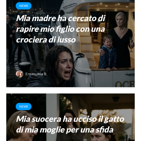
NEWS
Mia madre ha cercato di
rapire mio figlio con una
crociera di lusso
Emanuela B.
NEWS
Mia suocera ha ucciso il gatto
di mia moglie per una sfida