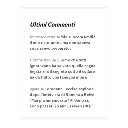
Ultimi Commenti
francesco carta
su
Mia suocera umiliò
il mio ristorante… ma non sapeva
cosa avevo preparato.
Cristina Boni
su
L’uomo che tutti
ignoravano ha salvato quella cagna
legata, ma il segreto sotto il collare
ha distrutto una famiglia intera
agata
su
Loredana Lecciso esplode
dopo l’intervista di Romina a Belve:
“Mai più innamorata? Al Bano sì,
sono passati 26 anni, serve verità”