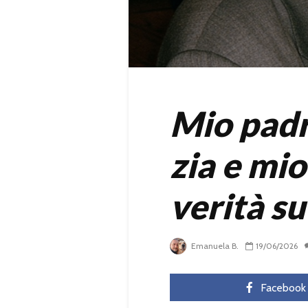
Mio padr
zia e mio
verità su 
Emanuela B.
19/06/2026
Facebook