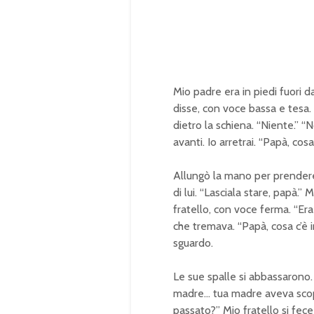
Mio padre era in piedi fuori da
disse, con voce bassa e tesa.
dietro la schiena. “Niente.” “
avanti. Io arretrai. “Papà, co
Allungò la mano per prendere
di lui. “Lasciala stare, papà.” 
fratello, con voce ferma. “Era
che tremava. “Papà, cosa c’è 
sguardo.
Le sue spalle si abbassarono
madre… tua madre aveva scope
passato?” Mio fratello si fece