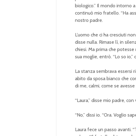
biologico.” Il mondo intorno
continuò mio fratello. “Ha as
nostro padre.
L’uomo che ci ha cresciuti no
disse nulla. Rimase lì, in silen
chiesi. Ma prima che potesse r
sua moglie, entrò. “Lo so io,”
La stanza sembrava essersi rist
abito da sposa bianco che cont
di me, calmi, come se avess
“Laura,” disse mio padre, con 
“No,” dissi io. “Ora. Voglio sap
Laura fece un passo avanti. “T