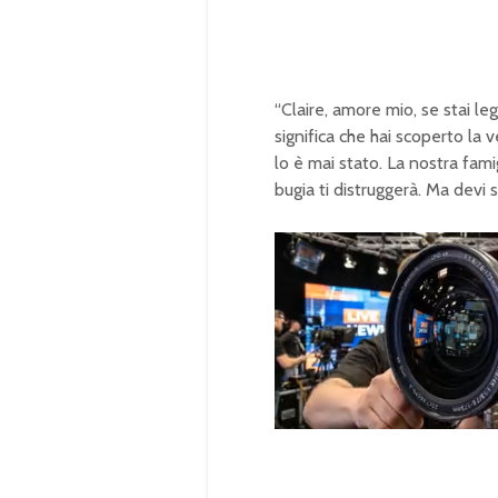
“Claire, amore mio, se stai le
significa che hai scoperto la
lo è mai stato. La nostra fami
bugia ti distruggerà. Ma devi 
U
n
L
m
o
u
a
t
d
e
e
d
:
1