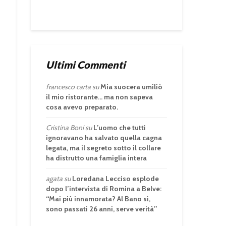
Ultimi Commenti
francesco carta
su
Mia suocera umiliò
il mio ristorante… ma non sapeva
cosa avevo preparato.
Cristina Boni
su
L’uomo che tutti
ignoravano ha salvato quella cagna
legata, ma il segreto sotto il collare
ha distrutto una famiglia intera
agata
su
Loredana Lecciso esplode
dopo l’intervista di Romina a Belve:
“Mai più innamorata? Al Bano sì,
sono passati 26 anni, serve verità”