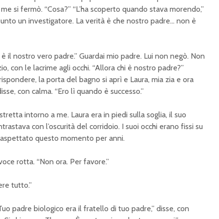
 a me si fermò. “Cosa?” “L’ha scoperto quando stava morendo,”
sunto un investigatore. La verità è che nostro padre… non è
n è il nostro vero padre.” Guardai mio padre. Lui non negò. Non
zio, con le lacrime agli occhi. “Allora chi è nostro padre?”
ispondere, la porta del bagno si aprì e Laura, mia zia e ora
 disse, con calma. “Ero lì quando è successo.”
retta intorno a me. Laura era in piedi sulla soglia, il suo
rastava con l’oscurità del corridoio. I suoi occhi erano fissi su
e aspettato questo momento per anni.
voce rotta. “Non ora. Per favore.”
ere tutto.”
uo padre biologico era il fratello di tuo padre,” disse, con