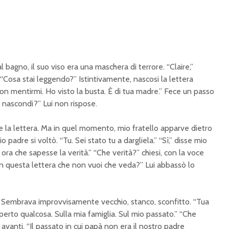
l bagno, il suo viso era una maschera di terrore. “Claire,”
 “Cosa stai leggendo?” Istintivamente, nascosi la lettera
Non mentirmi. Ho visto la busta. È di tua madre.” Fece un passo
sa nascondi?” Lui non rispose.
 la lettera. Ma in quel momento, mio fratello apparve dietro
Mio padre si voltò. “Tu. Sei stato tu a dargliela.” “Sì,” disse mio
 ora che sapesse la verità.” “Che verità?” chiesi, con la voce
in questa lettera che non vuoi che veda?” Lui abbassò lo
. Sembrava improvvisamente vecchio, stanco, sconfitto. “Tua
rto qualcosa. Sulla mia famiglia. Sul mio passato.” “Che
 avanti. “Il passato in cui papà non era il nostro padre