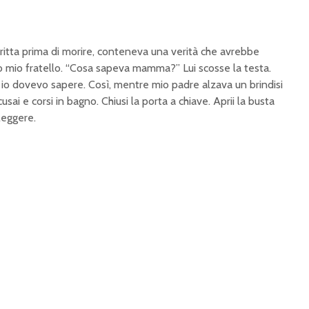
critta prima di morire, conteneva una verità che avrebbe
rso mio fratello. “Cosa sapeva mamma?” Lui scosse la testa.
a io dovevo sapere. Così, mentre mio padre alzava un brindisi
usai e corsi in bagno. Chiusi la porta a chiave. Aprii la busta
 leggere.