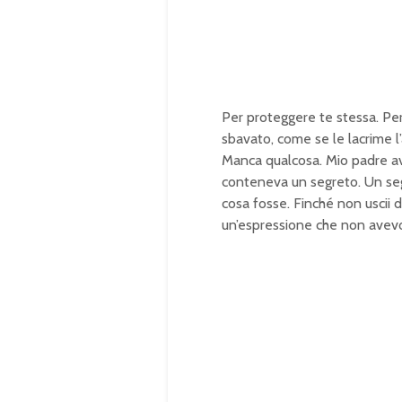
0
0
.
0
0
%
Per proteggere te stessa. Per
sbavato, come se le lacrime l
Manca qualcosa. Mio padre av
conteneva un segreto. Un se
cosa fosse. Finché non uscii d
un’espressione che non avevo