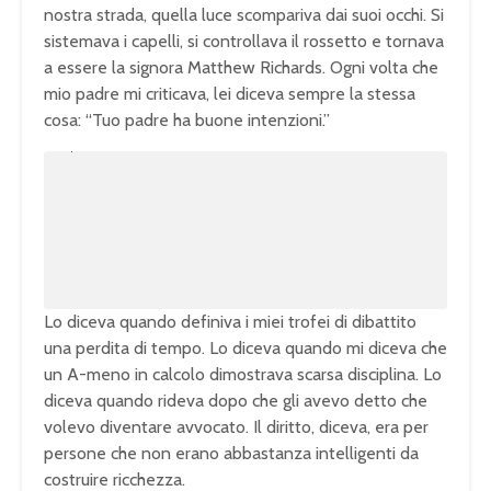
nostra strada, quella luce scompariva dai suoi occhi. Si
sistemava i capelli, si controllava il rossetto e tornava
a essere la signora Matthew Richards. Ogni volta che
mio padre mi criticava, lei diceva sempre la stessa
cosa: “Tuo padre ha buone intenzioni.”
U
n
L
m
o
u
a
t
d
e
e
d
:
1
0
0
.
0
0
%
Lo diceva quando definiva i miei trofei di dibattito
una perdita di tempo. Lo diceva quando mi diceva che
un A-meno in calcolo dimostrava scarsa disciplina. Lo
diceva quando rideva dopo che gli avevo detto che
volevo diventare avvocato. Il diritto, diceva, era per
persone che non erano abbastanza intelligenti da
costruire ricchezza.