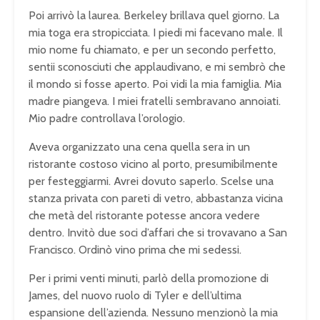
Poi arrivò la laurea. Berkeley brillava quel giorno. La
mia toga era stropicciata. I piedi mi facevano male. Il
mio nome fu chiamato, e per un secondo perfetto,
sentii sconosciuti che applaudivano, e mi sembrò che
il mondo si fosse aperto. Poi vidi la mia famiglia. Mia
madre piangeva. I miei fratelli sembravano annoiati.
Mio padre controllava l’orologio.
Aveva organizzato una cena quella sera in un
ristorante costoso vicino al porto, presumibilmente
per festeggiarmi. Avrei dovuto saperlo. Scelse una
stanza privata con pareti di vetro, abbastanza vicina
che metà del ristorante potesse ancora vedere
dentro. Invitò due soci d’affari che si trovavano a San
Francisco. Ordinò vino prima che mi sedessi.
Per i primi venti minuti, parlò della promozione di
James, del nuovo ruolo di Tyler e dell’ultima
espansione dell’azienda. Nessuno menzionò la mia