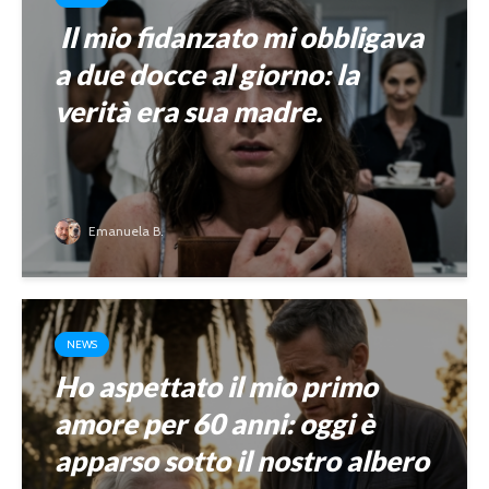
Il mio fidanzato mi obbligava
a due docce al giorno: la
verità era sua madre.
Emanuela B.
NEWS
Ho aspettato il mio primo
amore per 60 anni: oggi è
apparso sotto il nostro albero