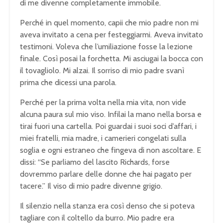
di me divenne completamente immobile.
Perché in quel momento, capii che mio padre non mi
aveva invitato a cena per festeggiarmi. Aveva invitato
testimoni. Voleva che l’umiliazione fosse la lezione
finale. Così posai la forchetta. Mi asciugai la bocca con
il tovagliolo. Mi alzai. Il sorriso di mio padre svanì
prima che dicessi una parola.
Perché per la prima volta nella mia vita, non vide
alcuna paura sul mio viso. Infilai la mano nella borsa e
tirai fuori una cartella. Poi guardai i suoi soci d’affari, i
miei fratelli, mia madre, i camerieri congelati sulla
soglia e ogni estraneo che fingeva di non ascoltare. E
dissi: “Se parliamo del lascito Richards, forse
dovremmo parlare delle donne che hai pagato per
tacere.” Il viso di mio padre divenne grigio.
Il silenzio nella stanza era così denso che si poteva
tagliare con il coltello da burro. Mio padre era