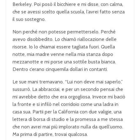
Berkeley. Poi posò il bicchiere e mi disse, con calma,
che se avessi scelto quella scuola, l’avrei fatto senza
il suo sostegno.
Non perché non potesse permetterselo. Perché
avevo disobbedito. Lo chiamò riallocazione delle
risorse. Io lo chiamai essere tagliata fuori. Quella
notte, mia madre venne nella mia stanza dopo
mezzanotte e mi porse una sottile busta bianca.
Dentro c’erano cinquemila dollari in contanti.
Le sue mani tremavano. “Lui non deve mai saperlo,”
sussurrò. La abbracciai, e per un secondo pensai che
mi avrebbe detto che era orgogliosa. Invece mi baciò
la fronte e si infilò nel corridoio come una ladra in
casa sua. Partii per la California con due valigie, una
lettera di borsa di studio e la promessa a me stessa
che non avrei mai più implorato nulla da quell’uomo.
Ma prima di partire, trovai qualcosa.