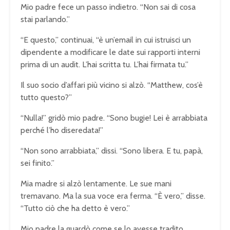
Mio padre fece un passo indietro. “Non sai di cosa
stai parlando.”
“E questo,” continuai, “è un’email in cui istruisci un
dipendente a modificare le date sui rapporti interni
prima di un audit. L’hai scritta tu. L’hai firmata tu.”
Il suo socio d’affari più vicino si alzò. “Matthew, cos’è
tutto questo?”
“Nulla!” gridò mio padre. “Sono bugie! Lei è arrabbiata
perché l’ho diseredata!”
“Non sono arrabbiata,” dissi. “Sono libera. E tu, papà,
sei finito.”
Mia madre si alzò lentamente. Le sue mani
tremavano. Ma la sua voce era ferma. “È vero,” disse.
“Tutto ciò che ha detto è vero.”
Mio padre la guardò come se lo avesse tradito.