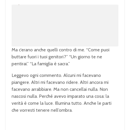
n
L
m
o
u
a
t
d
e
e
d
:
1
0
0
.
0
0
%
Ma c’erano anche quelli contro di me. “Come puoi
buttare fuori i tuoi genitori?” “Un giorno te ne
pentirai.” “La famiglia è sacra.”
Leggevo ogni commento. Alcuni mi facevano
piangere. Altri mi facevano ridere. Altri ancora mi
facevano arrabbiare. Ma non cancellai nulla. Non
nascosi nulla. Perché avevo imparato una cosa: la
verità è come la luce. Illumina tutto. Anche le parti
che vorresti tenere nell’ombra.