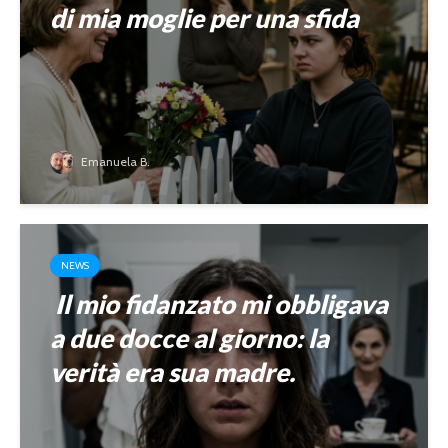
di mia moglie per una sfida
Emanuela B.
NEWS
Il mio fidanzato mi obbligava
a due docce al giorno: la
verità era sua madre.