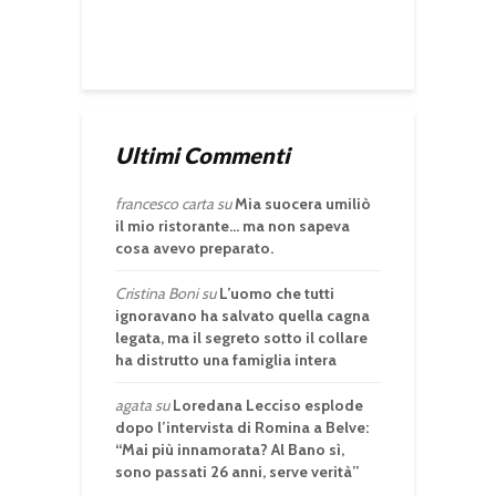
Ultimi Commenti
francesco carta
su
Mia suocera umiliò
il mio ristorante… ma non sapeva
cosa avevo preparato.
Cristina Boni
su
L’uomo che tutti
ignoravano ha salvato quella cagna
legata, ma il segreto sotto il collare
ha distrutto una famiglia intera
agata
su
Loredana Lecciso esplode
dopo l’intervista di Romina a Belve:
“Mai più innamorata? Al Bano sì,
sono passati 26 anni, serve verità”