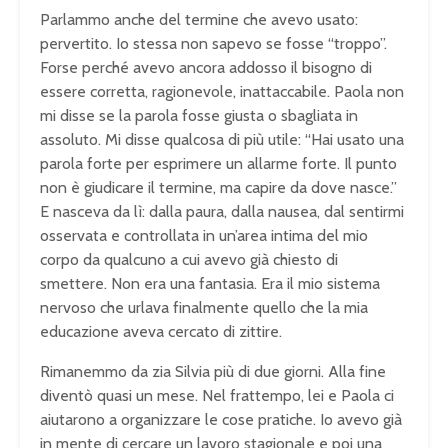
Parlammo anche del termine che avevo usato:
pervertito. Io stessa non sapevo se fosse “troppo”.
Forse perché avevo ancora addosso il bisogno di
essere corretta, ragionevole, inattaccabile. Paola non
mi disse se la parola fosse giusta o sbagliata in
assoluto. Mi disse qualcosa di più utile: “Hai usato una
parola forte per esprimere un allarme forte. Il punto
non è giudicare il termine, ma capire da dove nasce.”
E nasceva da lì: dalla paura, dalla nausea, dal sentirmi
osservata e controllata in un’area intima del mio
corpo da qualcuno a cui avevo già chiesto di
smettere. Non era una fantasia. Era il mio sistema
nervoso che urlava finalmente quello che la mia
educazione aveva cercato di zittire.
Rimanemmo da zia Silvia più di due giorni. Alla fine
diventò quasi un mese. Nel frattempo, lei e Paola ci
aiutarono a organizzare le cose pratiche. Io avevo già
in mente di cercare un lavoro stagionale e poi una