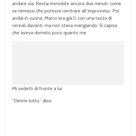
andare via. Restai immobile ancora due minuti, come
se temessi che potesse rientrare all’improvviso. Poi
andai in cucina. Marco era già lì, con una tazza di
cereali davanti, ma non stava mangiando. Si capiva
che aveva dormito poco quanto me.
U
n
L
m
o
u
a
t
d
e
e
d
:
1
0
0
.
0
0
%
Mi sedetti di fronte a lui.
“Dimmi tutto,” dissi.