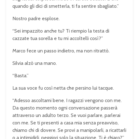
quando gli dici di smetterla, ti fa sentire sbagliato.”
Nostro padre esplose.
“Sei impazzito anche tu? Ti riempio la testa di
cazzate tua sorella e tu mi accoltelli così?”
Marco fece un passo indietro, ma non ritrattò.
Silvia alzò una mano.
“Basta.”
La sua voce fu così netta che persino lui tacque.
“Adesso ascoltami bene. I ragazzi vengono con me.
Da questo momento ogni conversazione passerà
attraverso un adulto terzo. Se vuoi parlare, parlerai
con me. Se ti presenti a casa mia senza preavviso,
chiamo chi di dovere. Se provi a manipolarli, a ricattarli
o a intimidirli, peggiori solo la situazione. Ti è chiaro?”