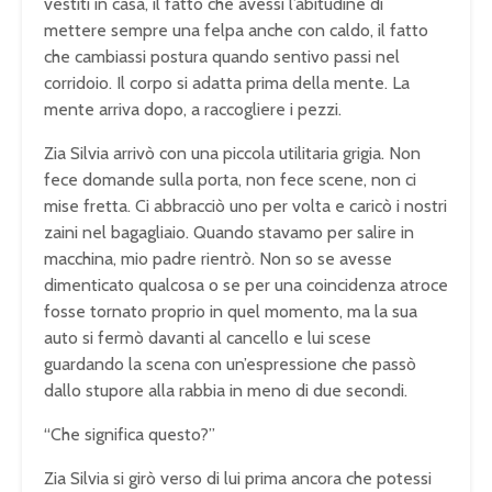
vestiti in casa, il fatto che avessi l’abitudine di
mettere sempre una felpa anche con caldo, il fatto
che cambiassi postura quando sentivo passi nel
corridoio. Il corpo si adatta prima della mente. La
mente arriva dopo, a raccogliere i pezzi.
Zia Silvia arrivò con una piccola utilitaria grigia. Non
fece domande sulla porta, non fece scene, non ci
mise fretta. Ci abbracciò uno per volta e caricò i nostri
zaini nel bagagliaio. Quando stavamo per salire in
macchina, mio padre rientrò. Non so se avesse
dimenticato qualcosa o se per una coincidenza atroce
fosse tornato proprio in quel momento, ma la sua
auto si fermò davanti al cancello e lui scese
guardando la scena con un’espressione che passò
dallo stupore alla rabbia in meno di due secondi.
“Che significa questo?”
Zia Silvia si girò verso di lui prima ancora che potessi