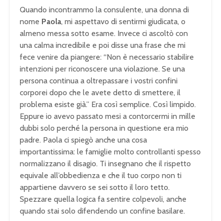
Quando incontrammo la consulente, una donna di
nome
Paola
, mi aspettavo di sentirmi giudicata, o
almeno messa sotto esame. Invece ci ascoltò con
una calma incredibile e poi disse una frase che mi
fece venire da piangere: “Non è necessario stabilire
intenzioni per riconoscere una violazione. Se una
persona continua a oltrepassare i vostri confini
corporei dopo che le avete detto di smettere, il
problema esiste già.” Era così semplice. Così limpido.
Eppure io avevo passato mesi a contorcermi in mille
dubbi solo perché la persona in questione era mio
padre. Paola ci spiegò anche una cosa
importantissima: le famiglie molto controllanti spesso
normalizzano il disagio. Ti insegnano che il rispetto
equivale all’obbedienza e che il tuo corpo non ti
appartiene davvero se sei sotto il loro tetto.
Spezzare quella logica fa sentire colpevoli, anche
quando stai solo difendendo un confine basilare.