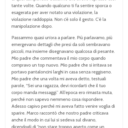
tante volte. Quando qualcuno ti fa sentire sporca o
esagerata per aver notato una violazione, la
violazione raddoppia. Non c’è solo il gesto. C’è la
manipolazione dopo.
Passammo quasi un’ora a parlare. Più parlavamo, più
emergevano dettagli che presi da soli sembravano
piccoli, ma insieme disegnavano qualcosa di pesante.
Mio padre che commentava il mio corpo quando
compravo un top nuovo. Mio padre che si irritava se
portavo pantaloncini larghi in casa senza reggiseno.
Mio padre che una volta mi aveva detto, testuali
parole, “Sei una ragazza, devi ricordarti che il tuo
corpo manda messaggi.” All’epoca ero rimasta muta,
perché non sapevo nemmeno cosa rispondere.
Adesso capivo perché mi aveva fatto venire voglia di
sparire. Marco raccontò che nostro padre criticava
anche il modo in cui lui si sedeva sul divano,
dicendogli di “non stare troppo aperto come un