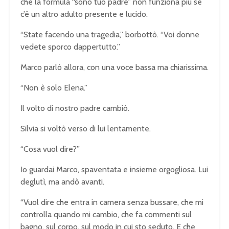
che la formula “sono tuo padre” non funziona più se
c’è un altro adulto presente e lucido.
“State facendo una tragedia,” borbottò. “Voi donne
vedete sporco dappertutto.”
Marco parlò allora, con una voce bassa ma chiarissima.
“Non è solo Elena.”
Il volto di nostro padre cambiò.
Silvia si voltò verso di lui lentamente.
“Cosa vuol dire?”
Io guardai Marco, spaventata e insieme orgogliosa. Lui
deglutì, ma andò avanti.
“Vuol dire che entra in camera senza bussare, che mi
controlla quando mi cambio, che fa commenti sul
bagno, sul corpo, sul modo in cui sto seduto. E che