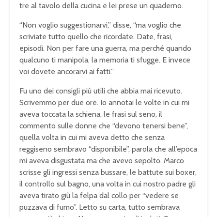
tre al tavolo della cucina e lei prese un quaderno.
“Non voglio suggestionarvi,” disse, “ma voglio che
scriviate tutto quello che ricordate. Date, frasi,
episodi. Non per fare una guerra, ma perché quando
qualcuno ti manipola, la memoria ti sfugge. E invece
voi dovete ancorarvi ai fatti.”
Fu uno dei consigli più utili che abbia mai ricevuto.
Scrivemmo per due ore. Io annotai le volte in cui mi
aveva toccata la schiena, le frasi sul seno, il
commento sulle donne che “devono tenersi bene”,
quella volta in cui mi aveva detto che senza
reggiseno sembravo “disponibile”, parola che all’epoca
mi aveva disgustata ma che avevo sepolto. Marco
scrisse gli ingressi senza bussare, le battute sui boxer,
il controllo sul bagno, una volta in cui nostro padre gli
aveva tirato giù la felpa dal collo per “vedere se
puzzava di fumo”. Letto su carta, tutto sembrava