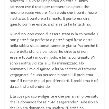
bloccata. E a volte una parola violenta è l’unico
attrezzo che ti resta per rompere una porta che
nessuno vuole vedere. Non credo che il punto fosse
insultarlo. Il punto era fermarlo. Il punto era dire:
questo confine esiste, anche se tu fai finta di no.
Quindi no, non credo di essere stata io la colpevole. E
non perché sia perfetta o perché ogni frase detta
nella rabbia sia automaticamente giusta. Ma perché il
cuore della storia è semplice: ho chiesto di non
essere toccata in quel modo, e lui ha continuato. Mi
sono sentita violata, e lui ha minimizzato. Ho
nominato il mio disgusto, e lui ha cercato di farmene
vergognare. Se una persona ti porta lì, il problema
non è il nome che usi per difenderti. Il problema è ciò
da cui ti stai difendendo.
E la cosa più sconvolgente è che per anni ho pensato
che la domanda fosse: “Sto esagerando?” Adesso so
che la vera domanda era un’altra: “Perché ho