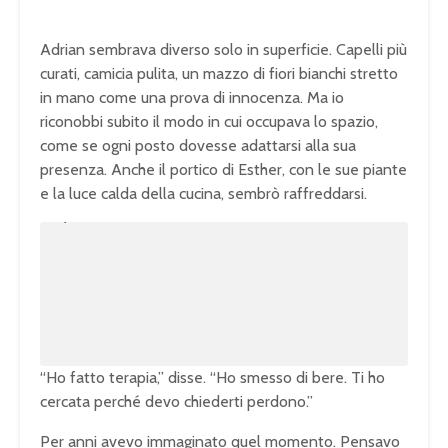
Adrian sembrava diverso solo in superficie. Capelli più
curati, camicia pulita, un mazzo di fiori bianchi stretto
in mano come una prova di innocenza. Ma io
riconobbi subito il modo in cui occupava lo spazio,
come se ogni posto dovesse adattarsi alla sua
presenza. Anche il portico di Esther, con le sue piante
e la luce calda della cucina, sembrò raffreddarsi.
U
n
L
m
o
u
a
t
d
e
e
d
:
1
0
0
.
0
0
%
“Ho fatto terapia,” disse. “Ho smesso di bere. Ti ho
cercata perché devo chiederti perdono.”
Per anni avevo immaginato quel momento. Pensavo