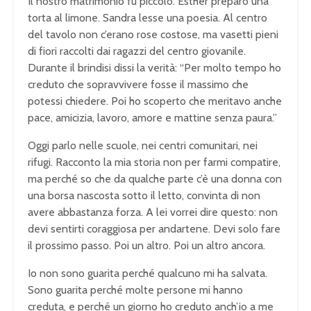
Il nostro matrimonio fu piccolo. Esther preparò una
torta al limone. Sandra lesse una poesia. Al centro
del tavolo non c’erano rose costose, ma vasetti pieni
di fiori raccolti dai ragazzi del centro giovanile.
Durante il brindisi dissi la verità: “Per molto tempo ho
creduto che sopravvivere fosse il massimo che
potessi chiedere. Poi ho scoperto che meritavo anche
pace, amicizia, lavoro, amore e mattine senza paura.”
Oggi parlo nelle scuole, nei centri comunitari, nei
rifugi. Racconto la mia storia non per farmi compatire,
ma perché so che da qualche parte c’è una donna con
una borsa nascosta sotto il letto, convinta di non
avere abbastanza forza. A lei vorrei dire questo: non
devi sentirti coraggiosa per andartene. Devi solo fare
il prossimo passo. Poi un altro. Poi un altro ancora.
Io non sono guarita perché qualcuno mi ha salvata.
Sono guarita perché molte persone mi hanno
creduta, e perché un giorno ho creduto anch’io a me