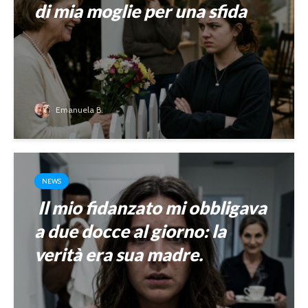
di mia moglie per una sfida
Emanuela B.
NEWS
Il mio fidanzato mi obbligava
a due docce al giorno: la
verità era sua madre.