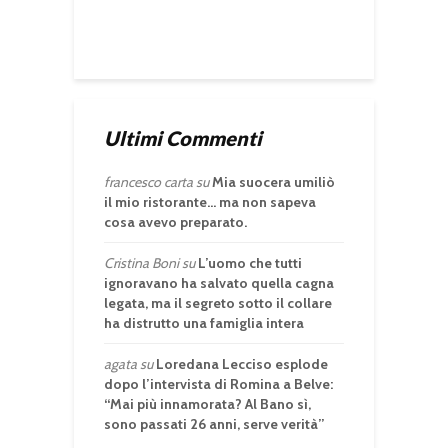
Ultimi Commenti
francesco carta
su
Mia suocera umiliò
il mio ristorante… ma non sapeva
cosa avevo preparato.
Cristina Boni
su
L’uomo che tutti
ignoravano ha salvato quella cagna
legata, ma il segreto sotto il collare
ha distrutto una famiglia intera
agata
su
Loredana Lecciso esplode
dopo l’intervista di Romina a Belve:
“Mai più innamorata? Al Bano sì,
sono passati 26 anni, serve verità”