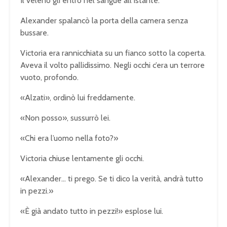
Il veleno gli entrò nel sangue all’istante.
Alexander spalancò la porta della camera senza
bussare.
Victoria era rannicchiata su un fianco sotto la coperta.
Aveva il volto pallidissimo. Negli occhi c’era un terrore
vuoto, profondo.
«Alzati», ordinò lui freddamente.
«Non posso», sussurrò lei.
«Chi era l’uomo nella foto?»
Victoria chiuse lentamente gli occhi.
«Alexander… ti prego. Se ti dico la verità, andrà tutto
in pezzi.»
«È già andato tutto in pezzi!» esplose lui.