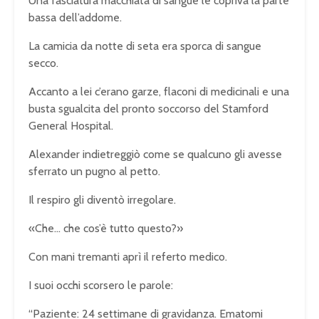
Una fasciatura macchiata di sangue le copriva la parte
bassa dell’addome.
La camicia da notte di seta era sporca di sangue
secco.
Accanto a lei c’erano garze, flaconi di medicinali e una
busta sgualcita del pronto soccorso del Stamford
General Hospital.
Alexander indietreggiò come se qualcuno gli avesse
sferrato un pugno al petto.
Il respiro gli diventò irregolare.
«Che… che cos’è tutto questo?»
Con mani tremanti aprì il referto medico.
I suoi occhi scorsero le parole:
“Paziente: 24 settimane di gravidanza. Ematomi