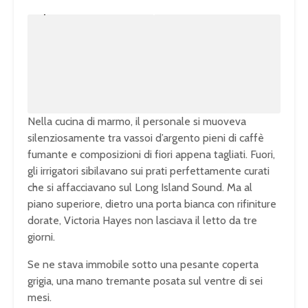
U
n
L
m
o
u
a
t
d
e
e
d
:
1
0
0
.
0
0
%
Nella cucina di marmo, il personale si muoveva
silenziosamente tra vassoi d’argento pieni di caffè
fumante e composizioni di fiori appena tagliati. Fuori,
gli irrigatori sibilavano sui prati perfettamente curati
che si affacciavano sul Long Island Sound. Ma al
piano superiore, dietro una porta bianca con rifiniture
dorate, Victoria Hayes non lasciava il letto da tre
giorni.
Se ne stava immobile sotto una pesante coperta
grigia, una mano tremante posata sul ventre di sei
mesi.