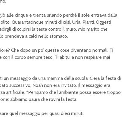
mo.
iò alle cinque e trenta urlando perché il sole entrava dalla
lito. Quarantacinque minuti di crisi. Urla. Pianti. Oggetti
edirgli di colpirsi la testa contro il muro. Mio marito che
 lo prendeva a calci nello stomaco.
giore? Che dopo un po’ queste cose diventano normali. Ti
ere con il corpo sempre teso. Ti abitui a non respirare mai
ti un messaggio da una mamma della scuola. C’era la festa di
abato successivo. Noah non era invitato. Il messaggio era
lezza artificiale. “Pensiamo che l’ambiente possa essere troppo
one: abbiamo paura che rovini la festa.
sare quel messaggio per quasi dieci minuti.