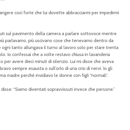
piangere così forte che lui dovette abbracciarmi per impedirmi
ti sul pavimento della camera a parlare sottovoce mentre
più parlavamo, più uscivano cose che tenevamo dentro da
ogni tanto allungava il turno al lavoro solo per stare trenta
olo. Io confessai che a volte restavo chiusa in lavanderia
lo per avere dieci minuti di silenzio. Lui mi disse che aveva
avo sempre esausta o sull’orlo di una crisi di nervi. Io gli
ima madre perché invidiavo le donne con figli “normali”.
disse: “Siamo diventati sopravvissuti invece che persone.”