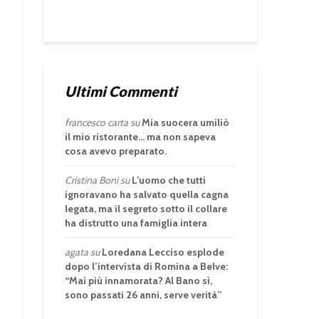
Ultimi Commenti
francesco carta
su
Mia suocera umiliò
il mio ristorante… ma non sapeva
cosa avevo preparato.
Cristina Boni
su
L’uomo che tutti
ignoravano ha salvato quella cagna
legata, ma il segreto sotto il collare
ha distrutto una famiglia intera
agata
su
Loredana Lecciso esplode
dopo l’intervista di Romina a Belve:
“Mai più innamorata? Al Bano sì,
sono passati 26 anni, serve verità”