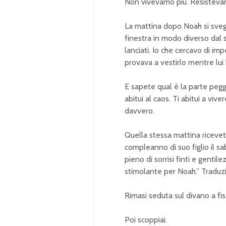
Non vivevamo più. Resisteva
La mattina dopo Noah si svegl
finestra in modo diverso dal so
lanciati. Io che cercavo di imp
provava a vestirlo mentre lui
E sapete qual è la parte peg
abitui al caos. Ti abitui a viv
davvero.
Quella stessa mattina ricevet
compleanno di suo figlio il s
pieno di sorrisi finti e genti
stimolante per Noah.” Traduzi
Rimasi seduta sul divano a fis
Poi scoppiai.