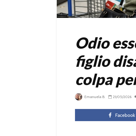
Odio ess
figlio di
colpa pe
Emanuela B.
21/05/2026
Facebook