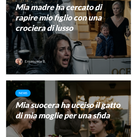
Mia madre ha cercato di
rapire mio figlio con una
crociera di lusso
Emanuela B.
NEWS
Mia suocera ha ucciso il gatto
di mia moglie per una sfida