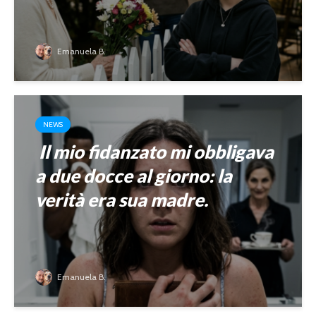
Emanuela B.
NEWS
Il mio fidanzato mi obbligava
a due docce al giorno: la
verità era sua madre.
Emanuela B.