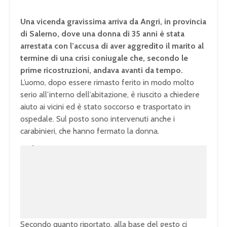
Una vicenda gravissima arriva da Angri, in provincia
di Salerno, dove una donna di 35 anni è stata
arrestata con l’accusa di aver aggredito il marito al
termine di una crisi coniugale che, secondo le
prime ricostruzioni, andava avanti da tempo.
L’uomo, dopo essere rimasto ferito in modo molto
serio all’interno dell’abitazione, è riuscito a chiedere
aiuto ai vicini ed è stato soccorso e trasportato in
ospedale. Sul posto sono intervenuti anche i
carabinieri, che hanno fermato la donna.
U
n
L
m
o
u
a
t
d
e
e
d
:
1
0
0
.
0
0
%
Secondo quanto riportato, alla base del gesto ci