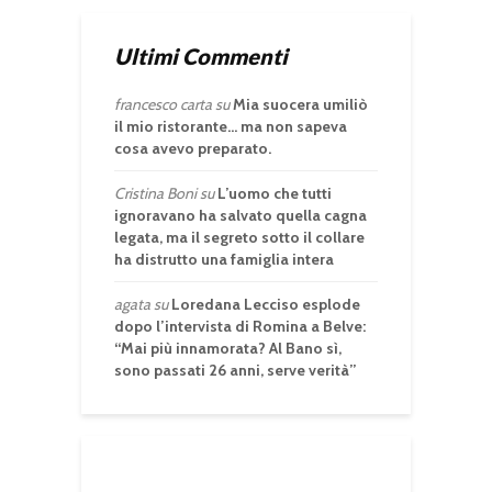
Ultimi Commenti
francesco carta
su
Mia suocera umiliò
il mio ristorante… ma non sapeva
cosa avevo preparato.
Cristina Boni
su
L’uomo che tutti
ignoravano ha salvato quella cagna
legata, ma il segreto sotto il collare
ha distrutto una famiglia intera
agata
su
Loredana Lecciso esplode
dopo l’intervista di Romina a Belve:
“Mai più innamorata? Al Bano sì,
sono passati 26 anni, serve verità”