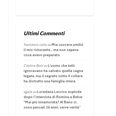
Ultimi Commenti
francesco carta
su
Mia suocera umiliò
il mio ristorante… ma non sapeva
cosa avevo preparato.
Cristina Boni
su
L’uomo che tutti
ignoravano ha salvato quella cagna
legata, ma il segreto sotto il collare
ha distrutto una famiglia intera
agata
su
Loredana Lecciso esplode
dopo l’intervista di Romina a Belve:
“Mai più innamorata? Al Bano sì,
sono passati 26 anni, serve verità”