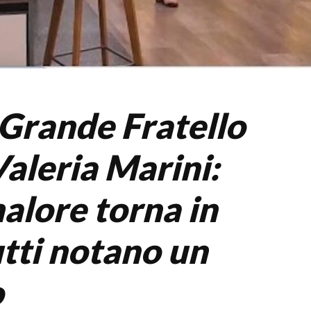
 Grande Fratello
Valeria Marini:
malore torna in
utti notano un
o