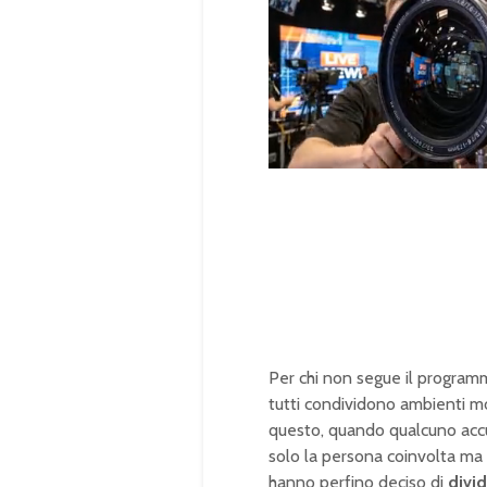
U
n
L
m
o
u
a
t
d
e
e
d
:
1
0
0
.
0
0
%
Per chi non segue il programm
tutti condividono ambienti mo
questo, quando qualcuno accu
solo la persona coinvolta ma l
hanno perfino deciso di
divi