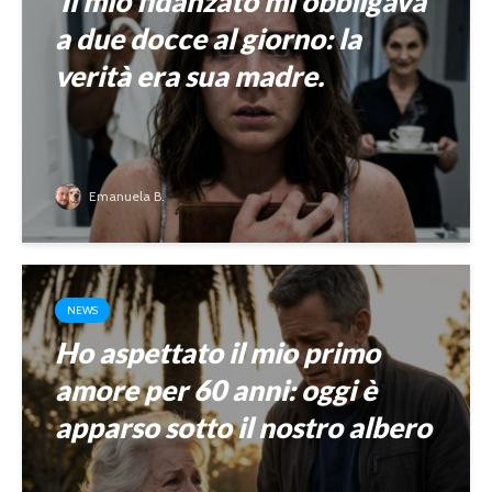
Il mio fidanzato mi obbligava
a due docce al giorno: la
verità era sua madre.
Emanuela B.
NEWS
Ho aspettato il mio primo
amore per 60 anni: oggi è
apparso sotto il nostro albero