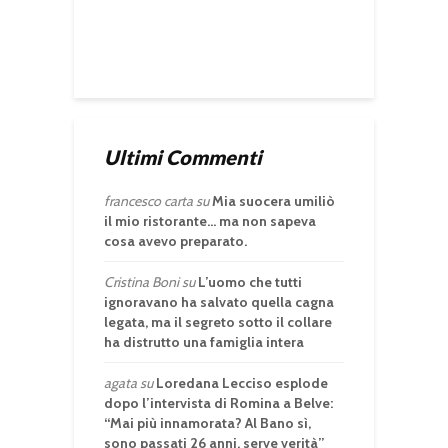
Ultimi Commenti
francesco carta
su
Mia suocera umiliò
il mio ristorante… ma non sapeva
cosa avevo preparato.
Cristina Boni
su
L’uomo che tutti
ignoravano ha salvato quella cagna
legata, ma il segreto sotto il collare
ha distrutto una famiglia intera
agata
su
Loredana Lecciso esplode
dopo l’intervista di Romina a Belve:
“Mai più innamorata? Al Bano sì,
sono passati 26 anni, serve verità”