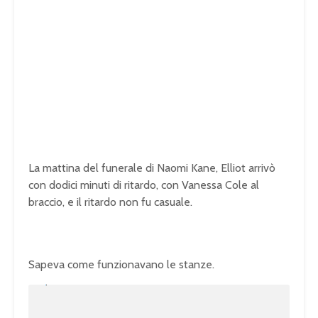
La mattina del funerale di Naomi Kane, Elliot arrivò
con dodici minuti di ritardo, con Vanessa Cole al
braccio, e il ritardo non fu casuale.
Sapeva come funzionavano le stanze.
U
n
L
m
o
u
a
t
d
e
e
d
:
1