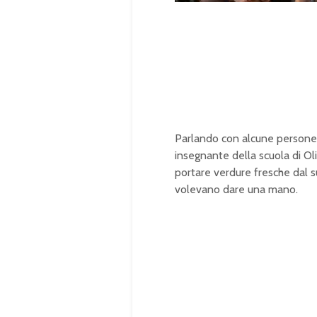
o
u
a
t
d
e
e
d
:
1
0
0
.
0
0
%
Parlando con alcune persone d
insegnante della scuola di Olive
portare verdure fresche dal s
volevano dare una mano.