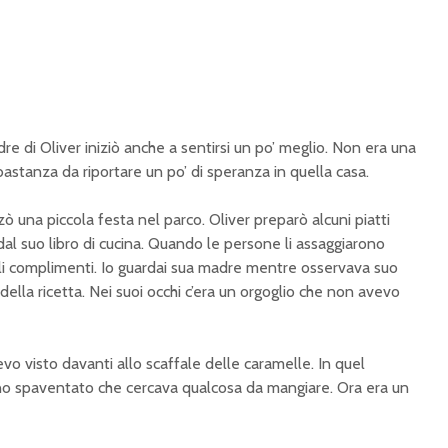
re di Oliver iniziò anche a sentirsi un po’ meglio. Non era una
astanza da riportare un po’ di speranza in quella casa.
zò una piccola festa nel parco. Oliver preparò alcuni piatti
al suo libro di cucina. Quando le persone li assaggiarono
rgli complimenti. Io guardai sua madre mentre osservava suo
della ricetta. Nei suoi occhi c’era un orgoglio che non avevo
vevo visto davanti allo scaffale delle caramelle. In quel
 spaventato che cercava qualcosa da mangiare. Ora era un