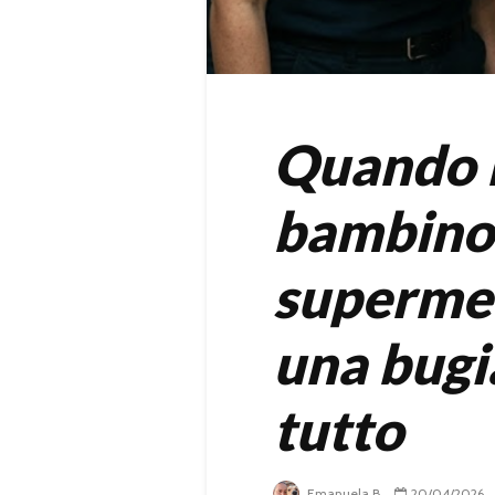
Quando h
bambino 
supermer
una bugi
tutto
Emanuela B.
20/04/2026