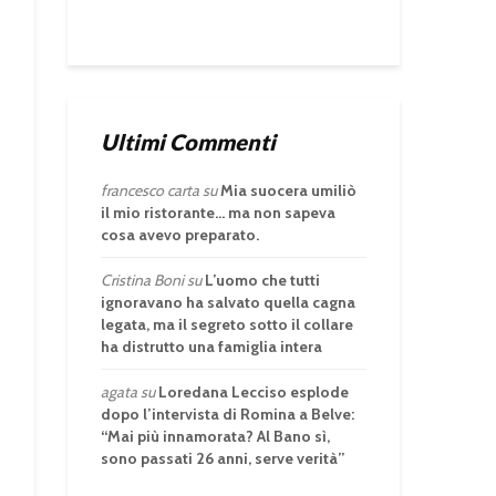
Ultimi Commenti
francesco carta
su
Mia suocera umiliò
il mio ristorante… ma non sapeva
cosa avevo preparato.
Cristina Boni
su
L’uomo che tutti
ignoravano ha salvato quella cagna
legata, ma il segreto sotto il collare
ha distrutto una famiglia intera
agata
su
Loredana Lecciso esplode
dopo l’intervista di Romina a Belve:
“Mai più innamorata? Al Bano sì,
sono passati 26 anni, serve verità”