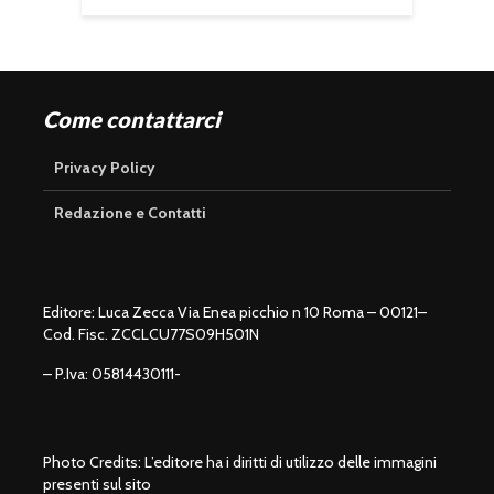
Come contattarci
Privacy Policy
Redazione e Contatti
Editore: Luca Zecca Via Enea picchio n 10 Roma – 00121–
Cod. Fisc. ZCCLCU77S09H501N
– P.Iva: 05814430111-
Photo Credits: L’editore ha i diritti di utilizzo delle immagini
presenti sul sito