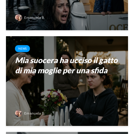
Emanuela B.
NEWS
Mia suocera ha ucciso il gatto
di mia moglie per una sfida
Emanuela B.