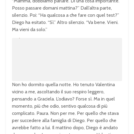
“Mamma, dobbiamo parlare. Di una cosa importante.
Posso passare domani mattina?” Dall’altra parte,
silenzio. Poi: “Ha qualcosa a che fare con quel test?”
Diego ha esitato. “Sì.” Altro silenzio. “Va bene. Vieni.
Ma vieni da solo.”
U
n
L
m
o
u
a
t
d
e
e
d
:
1
0
0
.
0
0
%
Non ho dormito quella notte. Ho tenuto Valentina
vicino a me, ascoltando il suo respiro leggero,
pensando a Graciela. L’odiavo? Forse sì. Ma in quel
momento, più che odio, sentivo qualcosa di più
complicato. Paura. Non per me. Per quello che stava
per succedere alla famiglia di Diego. Per quello che
avrebbe fatto a lui. Il mattino dopo, Diego è andato