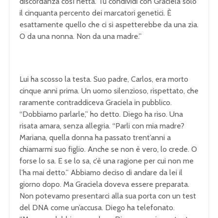
discordanza così netta. Tu condividi con Graciela solo
il cinquanta percento dei marcatori genetici. È
esattamente quello che ci si aspetterebbe da una zia.
O da una nonna. Non da una madre.”
Lui ha scosso la testa. Suo padre, Carlos, era morto
cinque anni prima. Un uomo silenzioso, rispettato, che
raramente contraddiceva Graciela in pubblico.
“Dobbiamo parlarle,” ho detto. Diego ha riso. Una
risata amara, senza allegria. “Parli con mia madre?
Mariana, quella donna ha passato trent’anni a
chiamarmi suo figlio. Anche se non è vero, lo crede. O
forse lo sa. E se lo sa, c’è una ragione per cui non me
l’ha mai detto.” Abbiamo deciso di andare da lei il
giorno dopo. Ma Graciela doveva essere preparata.
Non potevamo presentarci alla sua porta con un test
del DNA come un’accusa. Diego ha telefonato.