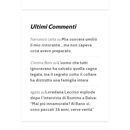
Ultimi Commenti
francesco carta
su
Mia suocera umiliò
il mio ristorante… ma non sapeva
cosa avevo preparato.
Cristina Boni
su
L’uomo che tutti
ignoravano ha salvato quella cagna
legata, ma il segreto sotto il collare
ha distrutto una famiglia intera
agata
su
Loredana Lecciso esplode
dopo l’intervista di Romina a Belve:
“Mai più innamorata? Al Bano sì,
sono passati 26 anni, serve verità”