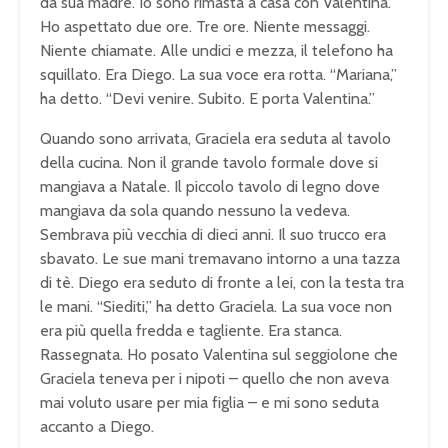
da sua madre. Io sono rimasta a casa con Valentina.
Ho aspettato due ore. Tre ore. Niente messaggi.
Niente chiamate. Alle undici e mezza, il telefono ha
squillato. Era Diego. La sua voce era rotta. “Mariana,”
ha detto. “Devi venire. Subito. E porta Valentina.”
Quando sono arrivata, Graciela era seduta al tavolo
della cucina. Non il grande tavolo formale dove si
mangiava a Natale. Il piccolo tavolo di legno dove
mangiava da sola quando nessuno la vedeva.
Sembrava più vecchia di dieci anni. Il suo trucco era
sbavato. Le sue mani tremavano intorno a una tazza
di tè. Diego era seduto di fronte a lei, con la testa tra
le mani. “Siediti,” ha detto Graciela. La sua voce non
era più quella fredda e tagliente. Era stanca.
Rassegnata. Ho posato Valentina sul seggiolone che
Graciela teneva per i nipoti – quello che non aveva
mai voluto usare per mia figlia – e mi sono seduta
accanto a Diego.