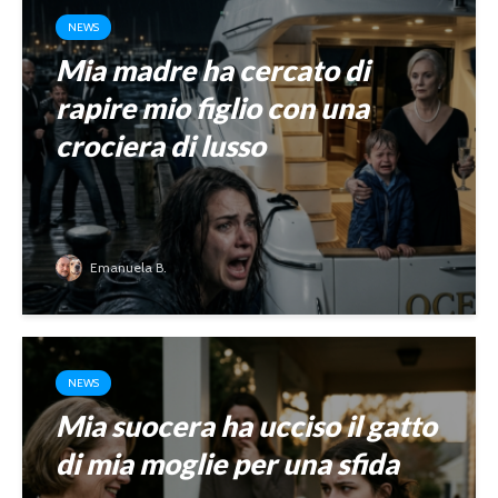
NEWS
Mia madre ha cercato di
rapire mio figlio con una
crociera di lusso
Emanuela B.
NEWS
Mia suocera ha ucciso il gatto
di mia moglie per una sfida