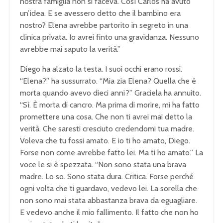
nostra famiglia non si faceva. Così Carlos ha avuto
un’idea. E se avessero detto che il bambino era
nostro? Elena avrebbe partorito in segreto in una
clinica privata. Io avrei finto una gravidanza. Nessuno
avrebbe mai saputo la verità.”
Diego ha alzato la testa. I suoi occhi erano rossi.
“Elena?” ha sussurrato. “Mia zia Elena? Quella che è
morta quando avevo dieci anni?” Graciela ha annuito.
“Sì. È morta di cancro. Ma prima di morire, mi ha fatto
promettere una cosa. Che non ti avrei mai detto la
verità. Che saresti cresciuto credendomi tua madre.
Voleva che tu fossi amato. E io ti ho amato, Diego.
Forse non come avrebbe fatto lei. Ma ti ho amato.” La
voce le si è spezzata. “Non sono stata una brava
madre. Lo so. Sono stata dura. Critica. Forse perché
ogni volta che ti guardavo, vedevo lei. La sorella che
non sono mai stata abbastanza brava da eguagliare.
E vedevo anche il mio fallimento. Il fatto che non ho