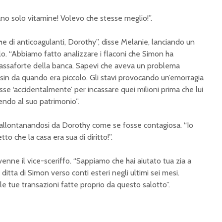
ano solo vitamine! Volevo che stesse meglio!”.
he di anticoagulanti, Dorothy”, disse Melanie, lanciando un
olo. “Abbiamo fatto analizzare i flaconi che Simon ha
cassaforte della banca. Sapevi che aveva un problema
 sin da quando era piccolo. Gli stavi provocando un’emorragia
sse ‘accidentalmente’ per incassare quei milioni prima che lui
endo al suo patrimonio”.
 allontanandosi da Dorothy come se fosse contagiosa. “Io
to che la casa era sua di diritto!”.
venne il vice-sceriffo. “Sappiamo che hai aiutato tua zia a
a ditta di Simon verso conti esteri negli ultimi sei mesi.
le tue transazioni fatte proprio da questo salotto”.