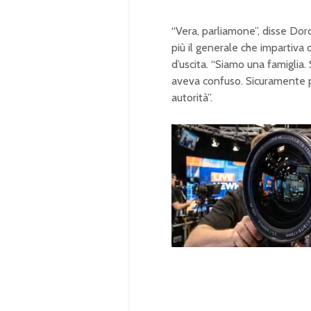
“Vera, parliamone”, disse Do
più il generale che impartiva 
d’uscita. “Siamo una famiglia.
aveva confuso. Sicuramente p
autorità”.
U
n
L
m
o
u
a
t
d
e
e
d
:
1
0
0
.