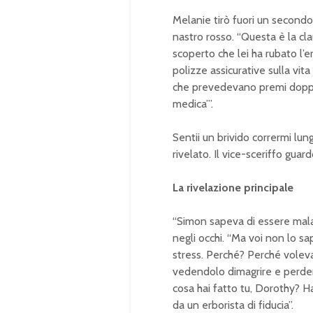
Melanie tirò fuori un secondo 
nastro rosso. “Questa è la cl
scoperto che lei ha rubato l’e
polizze assicurative sulla vit
che prevedevano premi doppi 
medica’”.
Sentii un brivido corrermi lu
rivelato. Il vice-sceriffo gua
La rivelazione principale
“Simon sapeva di essere malat
negli occhi. “Ma voi non lo s
stress. Perché? Perché voleva
vedendolo dimagrire e perdere
cosa hai fatto tu, Dorothy? Hai
da un erborista di fiducia”.