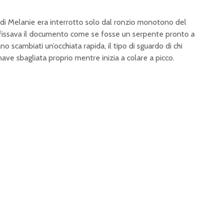
le di Melanie era interrotto solo dal ronzio monotono del
y fissava il documento come se fosse un serpente pronto a
o scambiati un’occhiata rapida, il tipo di sguardo di chi
 nave sbagliata proprio mentre inizia a colare a picco.