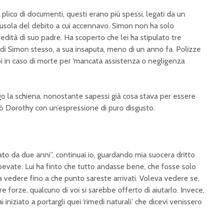
plico di documenti, questi erano più spessi, legati da un
ausola del debito a cui accennavo. Simon non ha solo
redità di suo padre. Ha scoperto che lei ha stipulato tre
a di Simon stesso, a sua insaputa, meno di un anno fa. Polizze
in caso di morte per ‘mancata assistenza o negligenza
ngo la schiena, nonostante sapessi già cosa stava per essere
rdò Dorothy con un’espressione di puro disgusto.
o da due anni”, continuai io, guardando mia suocera dritto
apevate. Lui ha finto che tutto andasse bene, che fosse solo
 vedere fino a che punto sareste arrivati. Voleva vedere se,
 forze, qualcuno di voi si sarebbe offerto di aiutarlo. Invece,
 iniziato a portargli quei ‘rimedi naturali’ che dicevi venissero