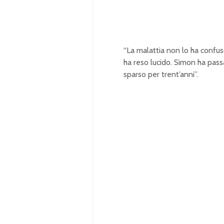
0
0
%
“La malattia non lo ha confuso
ha reso lucido. Simon ha passat
sparso per trent’anni”.