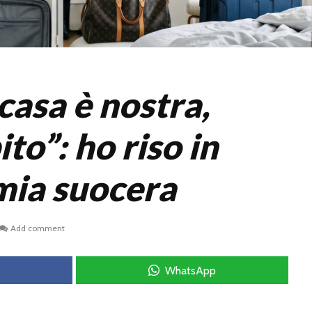
casa è nostra,
ito”: ho riso in
 mia suocera
Add comment
WhatsApp