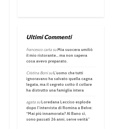
Ultimi Commenti
francesco carta
su
Mia suocera umiliò
il mio ristorante… ma non sapeva
cosa avevo preparato.
Cristina Boni
su
L’uomo che tutti
ignoravano ha salvato quella cagna
legata, ma il segreto sotto il collare
ha distrutto una famiglia intera
agata
su
Loredana Lecciso esplode
dopo l’intervista di Romina a Belve:
“Mai più innamorata? Al Bano sì,
sono passati 26 anni, serve verità”