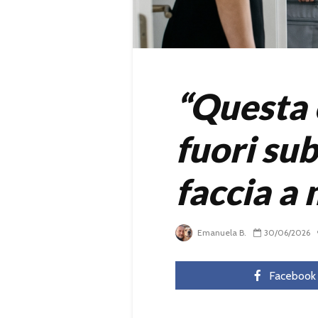
“Questa 
fuori sub
faccia a
Emanuela B.
30/06/2026
Facebook