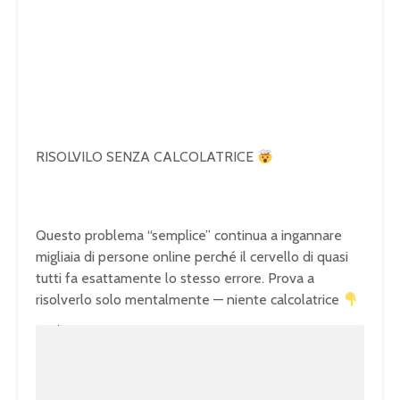
RISOLVILO SENZA CALCOLATRICE
Questo problema “semplice” continua a ingannare
migliaia di persone online perché il cervello di quasi
tutti fa esattamente lo stesso errore. Prova a
risolverlo solo mentalmente — niente calcolatrice
U
n
L
m
o
u
a
t
d
e
e
d
:
1
0
0
.
0
0