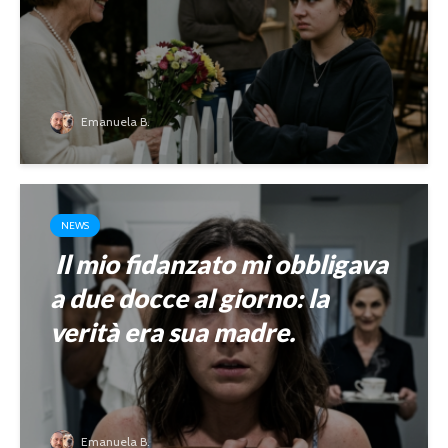
Emanuela B.
NEWS
Il mio fidanzato mi obbligava
a due docce al giorno: la
verità era sua madre.
Emanuela B.