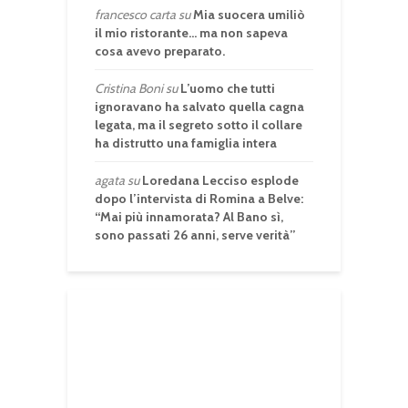
francesco carta
su
Mia suocera umiliò
il mio ristorante… ma non sapeva
cosa avevo preparato.
Cristina Boni
su
L’uomo che tutti
ignoravano ha salvato quella cagna
legata, ma il segreto sotto il collare
ha distrutto una famiglia intera
agata
su
Loredana Lecciso esplode
dopo l’intervista di Romina a Belve:
“Mai più innamorata? Al Bano sì,
sono passati 26 anni, serve verità”