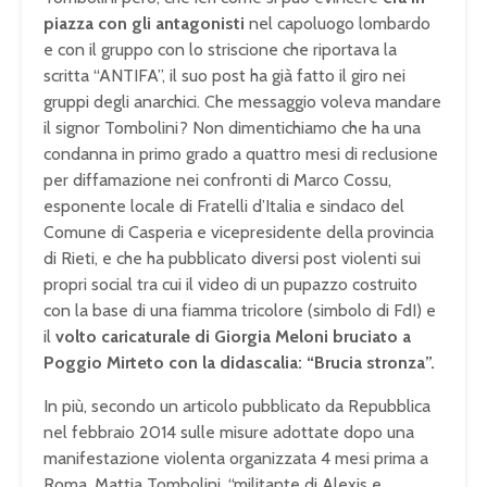
piazza con gli antagonisti
nel capoluogo lombardo
e con il gruppo con lo striscione che riportava la
scritta “ANTIFA”, il suo post ha già fatto il giro nei
gruppi degli anarchici. Che messaggio voleva mandare
il signor Tombolini? Non dimentichiamo che ha una
condanna in primo grado a quattro mesi di reclusione
per diffamazione nei confronti di Marco Cossu,
esponente locale di Fratelli d’Italia e sindaco del
Comune di Casperia e vicepresidente della provincia
di Rieti, e che ha pubblicato diversi post violenti sui
propri social tra cui il video di un pupazzo costruito
con la base di una fiamma tricolore (simbolo di FdI) e
il
volto caricaturale di Giorgia Meloni bruciato a
Poggio Mirteto con la didascalia: “Brucia stronza”.
In più, secondo un articolo pubblicato da Repubblica
nel febbraio 2014 sulle misure adottate dopo una
manifestazione violenta organizzata 4 mesi prima a
Roma, Mattia Tombolini, “militante di Alexis e