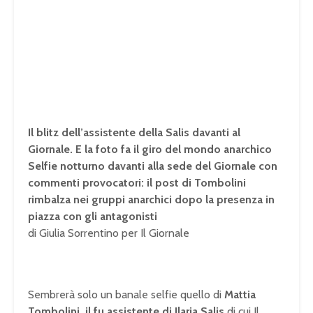
Il blitz dell’assistente della Salis davanti al
Giornale. E la foto fa il giro del mondo anarchico
Selfie notturno davanti alla sede del Giornale con
commenti provocatori: il post di Tombolini
rimbalza nei gruppi anarchici dopo la presenza in
piazza con gli antagonisti
di Giulia Sorrentino per Il Giornale
Sembrerà solo un banale selfie quello di
Mattia
Tombolini, il fu assistente di Ilaria Salis
di cui Il