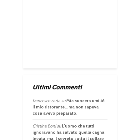
Ultimi Commenti
francesco carta
su
Mia suocera umiliò
il mio ristorante… ma non sapeva
cosa avevo preparato.
Cristina Boni
su
L’uomo che tutti
ignoravano ha salvato quella cagna
legata, ma il segreto sotto il collare