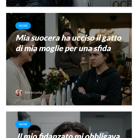
NEWS
Mia suocera ha ucciso il gatto
di mia moglie per una sfida
Emanuela B.
NEWS
Il mio fidanzato mi obbligava