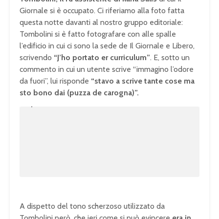
Giornale si è occupato. Ci riferiamo alla foto fatta
questa notte davanti al nostro gruppo editoriale:
Tombolini si è fatto fotografare con alle spalle
l’edificio in cui ci sono la sede de Il Giornale e Libero,
scrivendo
“J’ho portato er curriculum”
. E, sotto un
commento in cui un utente scrive “immagino l’odore
da fuori”, lui risponde
“stavo a scrive tante cose ma
sto bono dai (puzza de carogna)”.
U
n
L
m
o
u
a
t
d
e
e
d
:
1
0
0
.
0
0
%
A dispetto del tono scherzoso utilizzato da
Tombolini però, che ieri come si può evincere
era in