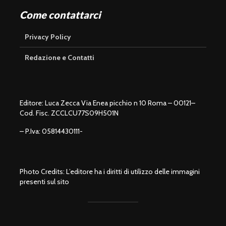
Come contattarci
Privacy Policy
Redazione e Contatti
Editore: Luca Zecca Via Enea picchio n 10 Roma – 00121–
Cod. Fisc. ZCCLCU77S09H501N
– P.Iva: 05814430111-
Photo Credits: L’editore ha i diritti di utilizzo delle immagini
presenti sul sito