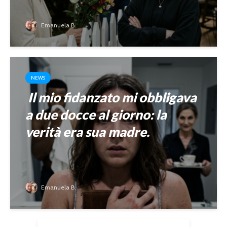
Emanuela B.
NEWS
Il mio fidanzato mi obbligava
a due docce al giorno: la
verità era sua madre.
Emanuela B.