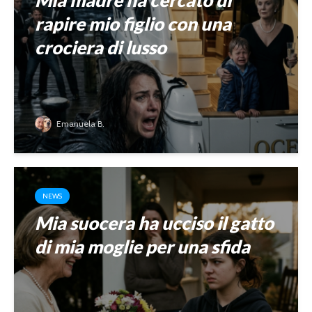
Mia madre ha cercato di
rapire mio figlio con una
crociera di lusso
Emanuela B.
NEWS
Mia suocera ha ucciso il gatto
di mia moglie per una sfida