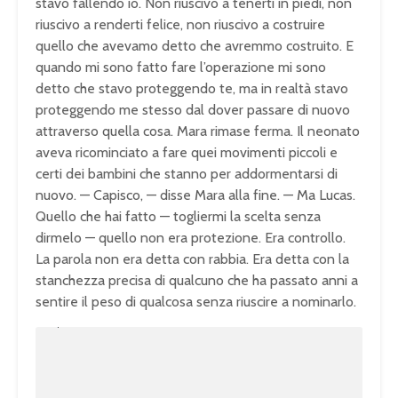
stavo fallendo io. Non riuscivo a tenerti in piedi, non
riuscivo a renderti felice, non riuscivo a costruire
quello che avevamo detto che avremmo costruito. E
quando mi sono fatto fare l’operazione mi sono
detto che stavo proteggendo te, ma in realtà stavo
proteggendo me stesso dal dover passare di nuovo
attraverso quella cosa. Mara rimase ferma. Il neonato
aveva ricominciato a fare quei movimenti piccoli e
certi dei bambini che stanno per addormentarsi di
nuovo. — Capisco, — disse Mara alla fine. — Ma Lucas.
Quello che hai fatto — togliermi la scelta senza
dirmelo — quello non era protezione. Era controllo.
La parola non era detta con rabbia. Era detta con la
stanchezza precisa di qualcuno che ha passato anni a
sentire il peso di qualcosa senza riuscire a nominarlo.
U
n
L
m
o
u
a
t
d
e
e
d
:
1
0
0
.
0
0