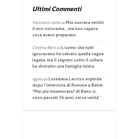
Ultimi Commenti
francesco carta
su
Mia suocera umiliò
il mio ristorante… ma non sapeva
cosa avevo preparato.
Cristina Boni
su
L’uomo che tutti
ignoravano ha salvato quella cagna
legata, ma il segreto sotto il collare
ha distrutto una famiglia intera
agata
su
Loredana Lecciso esplode
dopo l’intervista di Romina a Belve:
“Mai più innamorata? Al Bano sì,
sono passati 26 anni, serve verità”