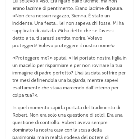
Lui sollevò il viso. Era rigato dalle lacrime, ma non
erano lacrime di pentimento. Erano lacrime di paura.
«Non c’era nessun ragazzo, Sienna. È stato un
incidente. Una festa… lei non sapeva chi fosse. Mi ha
supplicato di aiutarla. Mi ha detto che se l’avessi
detto a te, ti saresti sentita morire. Volevo
proteggerti! Volevo proteggere il nostro nome!».
«Proteggere me?» sputai. «Hai portato nostra figlia in
un macello per risparmiare e per non rovinare la tua
immagine di padre perfetto? L’hai lasciata soffrire per
tre mesi definendola una bugiarda, mentre sapevi
esattamente che stava marcendo dall’interno per
colpa tua?».
In quel momento capii la portata del tradimento di
Robert. Non era solo una questione di soldi. Era una
questione di controllo. Robert aveva sempre
dominato la nostra casa con la scusa della
parsimonia, ma in realtà godeva del potere di