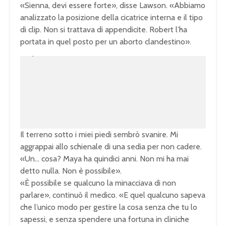
«Sienna, devi essere forte», disse Lawson. «Abbiamo
analizzato la posizione della cicatrice interna e il tipo
di clip. Non si trattava di appendicite. Robert l’ha
portata in quel posto per un aborto clandestino».
U
n
L
m
o
u
a
t
d
e
e
d
:
1
0
0
.
0
0
%
Il terreno sotto i miei piedi sembrò svanire. Mi
aggrappai allo schienale di una sedia per non cadere.
«Un… cosa? Maya ha quindici anni. Non mi ha mai
detto nulla. Non è possibile».
«È possibile se qualcuno la minacciava di non
parlare», continuò il medico. «E quel qualcuno sapeva
che l’unico modo per gestire la cosa senza che tu lo
sapessi, e senza spendere una fortuna in cliniche