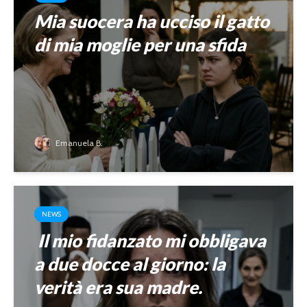
Mia suocera ha ucciso il gatto
di mia moglie per una sfida
Emanuela B.
NEWS
Il mio fidanzato mi obbligava
a due docce al giorno: la
verità era sua madre.