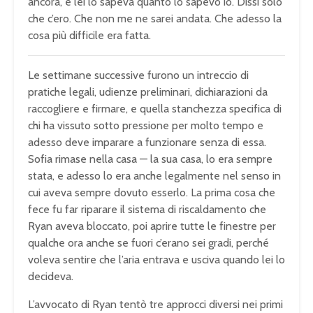
ancora, e lei lo sapeva quanto lo sapevo io. Dissi solo
che c’ero. Che non me ne sarei andata. Che adesso la
cosa più difficile era fatta.
Le settimane successive furono un intreccio di
pratiche legali, udienze preliminari, dichiarazioni da
raccogliere e firmare, e quella stanchezza specifica di
chi ha vissuto sotto pressione per molto tempo e
adesso deve imparare a funzionare senza di essa.
Sofia rimase nella casa — la sua casa, lo era sempre
stata, e adesso lo era anche legalmente nel senso in
cui aveva sempre dovuto esserlo. La prima cosa che
fece fu far riparare il sistema di riscaldamento che
Ryan aveva bloccato, poi aprire tutte le finestre per
qualche ora anche se fuori c’erano sei gradi, perché
voleva sentire che l’aria entrava e usciva quando lei lo
decideva.
L’avvocato di Ryan tentò tre approcci diversi nei primi