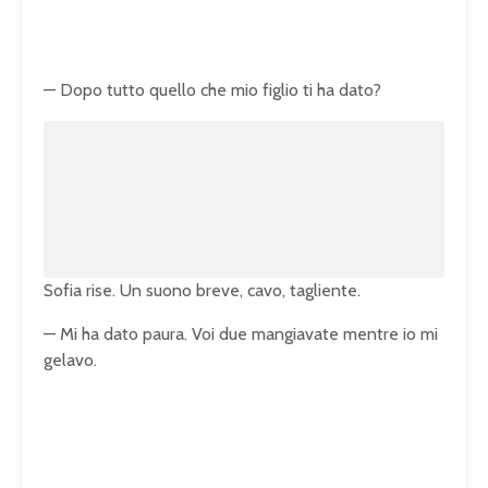
— Dopo tutto quello che mio figlio ti ha dato?
U
n
L
m
o
u
a
t
d
e
e
d
:
1
0
0
.
0
0
%
Sofia rise. Un suono breve, cavo, tagliente.
— Mi ha dato paura. Voi due mangiavate mentre io mi
gelavo.