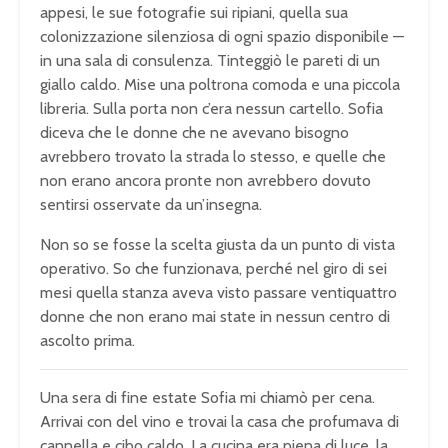
appesi, le sue fotografie sui ripiani, quella sua
colonizzazione silenziosa di ogni spazio disponibile —
in una sala di consulenza. Tinteggiò le pareti di un
giallo caldo. Mise una poltrona comoda e una piccola
libreria. Sulla porta non c’era nessun cartello. Sofia
diceva che le donne che ne avevano bisogno
avrebbero trovato la strada lo stesso, e quelle che
non erano ancora pronte non avrebbero dovuto
sentirsi osservate da un’insegna.
Non so se fosse la scelta giusta da un punto di vista
operativo. So che funzionava, perché nel giro di sei
mesi quella stanza aveva visto passare ventiquattro
donne che non erano mai state in nessun centro di
ascolto prima.
Una sera di fine estate Sofia mi chiamò per cena.
Arrivai con del vino e trovai la casa che profumava di
cannella e cibo caldo. La cucina era piena di luce, la