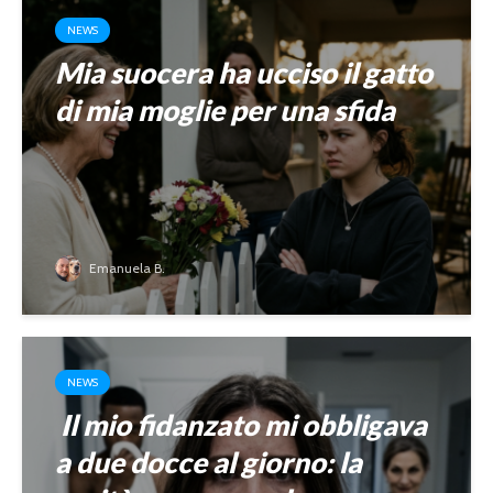
NEWS
Mia suocera ha ucciso il gatto
di mia moglie per una sfida
Emanuela B.
NEWS
Il mio fidanzato mi obbligava
a due docce al giorno: la