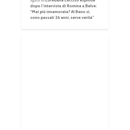
agata
su
Loredana Lecciso esplode
dopo l’intervista di Romina a Belve:
“Mai più innamorata? Al Bano sì,
sono passati 26 anni, serve verità”