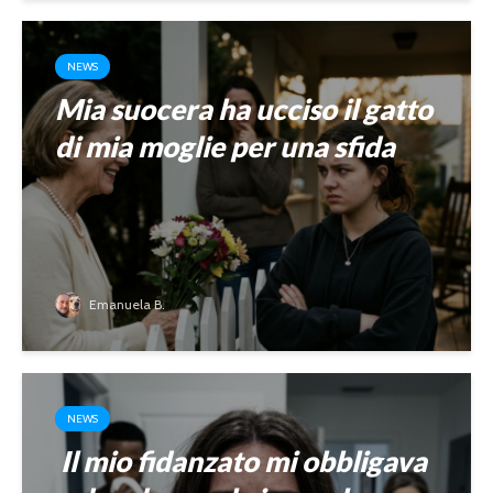
NEWS
Mia suocera ha ucciso il gatto
di mia moglie per una sfida
Emanuela B.
NEWS
Il mio fidanzato mi obbligava