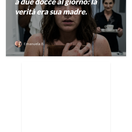
a due docce al giorno: la
verità era sua madre.
Emanuela B.