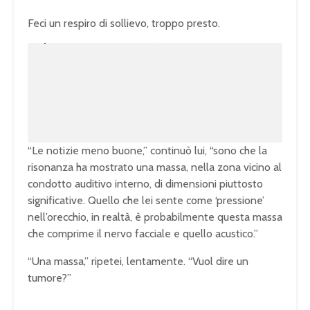
Feci un respiro di sollievo, troppo presto.
U
n
L
m
o
u
a
t
d
e
e
d
:
1
0
0
.
0
0
%
“Le notizie meno buone,” continuò lui, “sono che la
risonanza ha mostrato una massa, nella zona vicino al
condotto auditivo interno, di dimensioni piuttosto
significative. Quello che lei sente come ‘pressione’
nell’orecchio, in realtà, è probabilmente questa massa
che comprime il nervo facciale e quello acustico.”
“Una massa,” ripetei, lentamente. “Vuol dire un
tumore?”