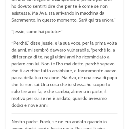
ho dovuto sentirti dire che ‘per te è come se non
esistesse’. Ma Ava, sta arrivando in macchina da
Sacramento, in questo momento. Sarà qui tra un’ora.”
“Jessie, come hai potuto-“
“Perché,” disse Jessie, e la sua voce, per la prima volta
da anni, mi sembrò davvero vulnerabile, “perché io, a
differenza di te, negli ultimi anni ho ricominciato a
parlare con lui. Non te l’ho mai detto, perché sapevo
che ti avrebbe fatto arrabbiare, e francamente avevo
paura della tua reazione. Ma Ava, c’è una cosa di papà
che tu non sai. Una cosa che io stessa ho scoperto
solo tre anni fa, e che cambia, almeno in parte, il
motivo per cui se ne è andato, quando avevamo
dodici e nove anni.”
Nostro padre, Frank, se ne era andato quando io
avevo dodici anni e Jessie nove. Per anni, l’unica