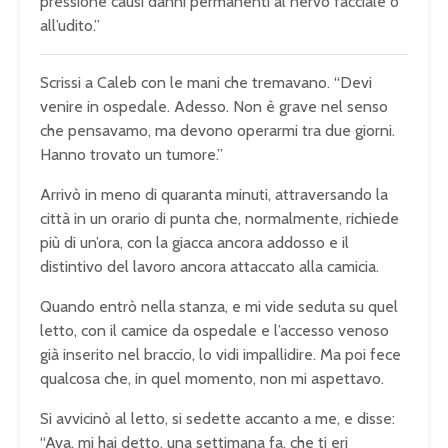
pressione causi danni permanenti al nervo facciale o
all’udito.”
Scrissi a Caleb con le mani che tremavano. “Devi
venire in ospedale. Adesso. Non è grave nel senso
che pensavamo, ma devono operarmi tra due giorni.
Hanno trovato un tumore.”
Arrivò in meno di quaranta minuti, attraversando la
città in un orario di punta che, normalmente, richiede
più di un’ora, con la giacca ancora addosso e il
distintivo del lavoro ancora attaccato alla camicia.
Quando entrò nella stanza, e mi vide seduta su quel
letto, con il camice da ospedale e l’accesso venoso
già inserito nel braccio, lo vidi impallidire. Ma poi fece
qualcosa che, in quel momento, non mi aspettavo.
Si avvicinò al letto, si sedette accanto a me, e disse:
“Ava, mi hai detto, una settimana fa, che ti eri