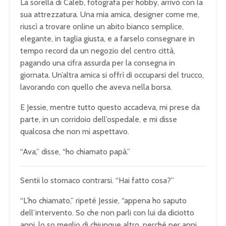
La sorella di Caleb, fotografa per hobby, arrivò con la
sua attrezzatura. Una mia amica, designer come me,
riuscì a trovare online un abito bianco semplice,
elegante, in taglia giusta, e a farselo consegnare in
tempo record da un negozio del centro città,
pagando una cifra assurda per la consegna in
giornata. Un’altra amica si offrì di occuparsi del trucco,
lavorando con quello che aveva nella borsa.
E Jessie, mentre tutto questo accadeva, mi prese da
parte, in un corridoio dell’ospedale, e mi disse
qualcosa che non mi aspettavo.
“Ava,” disse, “ho chiamato papà.”
Sentii lo stomaco contrarsi. “Hai fatto cosa?”
“L’ho chiamato,” ripeté Jessie, “appena ho saputo
dell’intervento. So che non parli con lui da diciotto
anni, lo so meglio di chiunque altro, perché per anni