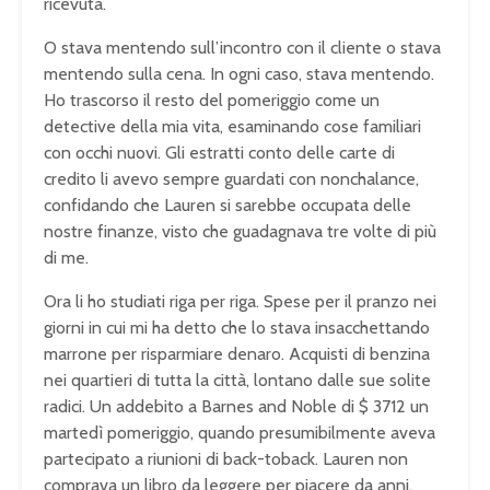
ricevuta.
O stava mentendo sull’incontro con il cliente o stava
mentendo sulla cena. In ogni caso, stava mentendo.
Ho trascorso il resto del pomeriggio come un
detective della mia vita, esaminando cose familiari
con occhi nuovi. Gli estratti conto delle carte di
credito li avevo sempre guardati con nonchalance,
confidando che Lauren si sarebbe occupata delle
nostre finanze, visto che guadagnava tre volte di più
di me.
Ora li ho studiati riga per riga. Spese per il pranzo nei
giorni in cui mi ha detto che lo stava insacchettando
marrone per risparmiare denaro. Acquisti di benzina
nei quartieri di tutta la città, lontano dalle sue solite
radici. Un addebito a Barnes and Noble di $ 3712 un
martedì pomeriggio, quando presumibilmente aveva
partecipato a riunioni di back-toback. Lauren non
comprava un libro da leggere per piacere da anni,