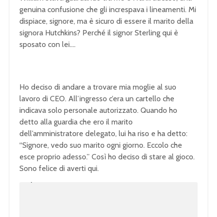
genuina confusione che gli increspava i lineamenti. Mi
dispiace, signore, ma è sicuro di essere il marito della
signora Hutchkins? Perché il signor Sterling qui è
sposato con lei….
Ho deciso di andare a trovare mia moglie al suo
lavoro di CEO. All’ingresso c’era un cartello che
indicava solo personale autorizzato. Quando ho
detto alla guardia che ero il marito
dell’amministratore delegato, lui ha riso e ha detto:
“Signore, vedo suo marito ogni giorno. Eccolo che
esce proprio adesso.” Così ho deciso di stare al gioco.
Sono felice di averti qui.
U
n
L
m
o
u
a
t
d
e
e
d
:
1
0
0
.
0