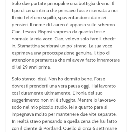
Solo due portate principali e una bottiglia di vino. Il
tipo di cena intima che pensavo fosse riservata a noi.
Il mio telefono squillò, spaventandomi dai miei
pensieri. Il nome di Lauren è apparso sullo schermo.
Ciao, tesoro. Risposi sorpreso da quanto fosse
normale la mia voce. Ciao, volevo solo fare il check-
in. Stamattina sembravi un po’ strano. La sua voce
esprimeva una preoccupazione genuina, il tipo di
attenzione premurosa che mi aveva fatto innamorare
di lei 29 anni prima.
Solo stanco, dissi. Non ho dormito bene. Forse
dovresti prenderti una vera pausa oggi. Hai lavorato
così duramente ultimamente. L’ironia del suo
suggerimento non mi è sfuggita. Mentre io lavoravo
sodo nel mio piccolo studio, lei a quanto pare si
impegnava molto per mantenere due vite separate.
In realtà stavo pensando a quella cena che hai fatto
con il cliente di Portland. Quello di circa 6 settimane