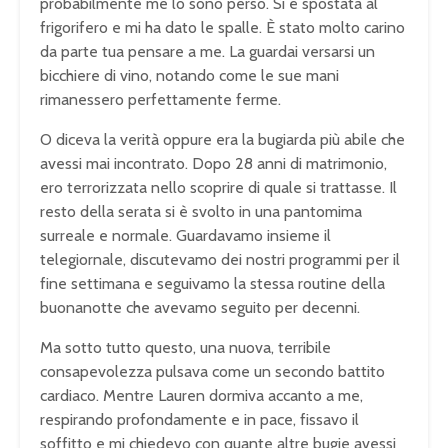
probabilmente me lo sono perso. Si è spostata al
frigorifero e mi ha dato le spalle. È stato molto carino
da parte tua pensare a me. La guardai versarsi un
bicchiere di vino, notando come le sue mani
rimanessero perfettamente ferme.
O diceva la verità oppure era la bugiarda più abile che
avessi mai incontrato. Dopo 28 anni di matrimonio,
ero terrorizzata nello scoprire di quale si trattasse. Il
resto della serata si è svolto in una pantomima
surreale e normale. Guardavamo insieme il
telegiornale, discutevamo dei nostri programmi per il
fine settimana e seguivamo la stessa routine della
buonanotte che avevamo seguito per decenni.
Ma sotto tutto questo, una nuova, terribile
consapevolezza pulsava come un secondo battito
cardiaco. Mentre Lauren dormiva accanto a me,
respirando profondamente e in pace, fissavo il
soffitto e mi chiedevo con quante altre bugie avessi