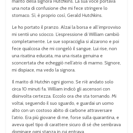
marito della signora Hutchkins. La sua voce portava
una nota di confusione che mi fece stringere lo
stomaco. Sì, è proprio così, Gerald Hutchkins.
Le ho portato il pranzo. Alzai la borsa e all’improvviso
mi sentii uno sciocco. L’espressione di William cambiò
completamente. Le sue sopracciglia si alzarono e poi
fece qualcosa che mi congelò il sangue. Lui rise, non
una risatina educata, ma una risata genuina e
sconcertata che echeggiò nell’atrio di marmo. Signore,
mi dispiace, ma vedo la signora.
Il marito di Hutchin ogni giorno. Se n’è andato solo
circa 10 minuti fa. William indicò gli ascensori con
disinvolta certezza. Eccolo ora che sta tornando. Mi
voltai, seguendo il suo sguardo, e guardai un uomo
alto con un costoso abito di carbone attraversare
l’atrio. Era più giovane di me, forse sulla quarantina, e
aveva quel tipo di carattere sicuro di sé che sembrava
dominare ogni stanza in cui entrava.