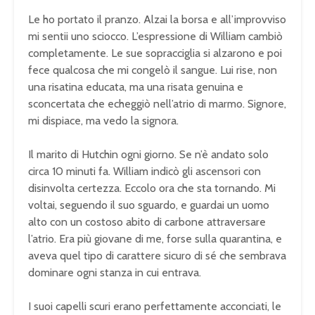
Le ho portato il pranzo. Alzai la borsa e all’improvviso
mi sentii uno sciocco. L’espressione di William cambiò
completamente. Le sue sopracciglia si alzarono e poi
fece qualcosa che mi congelò il sangue. Lui rise, non
una risatina educata, ma una risata genuina e
sconcertata che echeggiò nell’atrio di marmo. Signore,
mi dispiace, ma vedo la signora.
Il marito di Hutchin ogni giorno. Se n’è andato solo
circa 10 minuti fa. William indicò gli ascensori con
disinvolta certezza. Eccolo ora che sta tornando. Mi
voltai, seguendo il suo sguardo, e guardai un uomo
alto con un costoso abito di carbone attraversare
l’atrio. Era più giovane di me, forse sulla quarantina, e
aveva quel tipo di carattere sicuro di sé che sembrava
dominare ogni stanza in cui entrava.
I suoi capelli scuri erano perfettamente acconciati, le