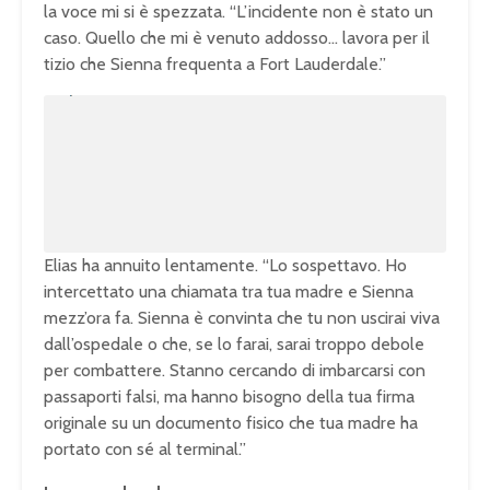
la voce mi si è spezzata. “L’incidente non è stato un
caso. Quello che mi è venuto addosso… lavora per il
tizio che Sienna frequenta a Fort Lauderdale.”
U
n
L
m
o
u
a
t
d
e
e
d
:
1
0
0
.
0
0
%
Elias ha annuito lentamente. “Lo sospettavo. Ho
intercettato una chiamata tra tua madre e Sienna
mezz’ora fa. Sienna è convinta che tu non uscirai viva
dall’ospedale o che, se lo farai, sarai troppo debole
per combattere. Stanno cercando di imbarcarsi con
passaporti falsi, ma hanno bisogno della tua firma
originale su un documento fisico che tua madre ha
portato con sé al terminal.”