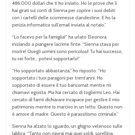
486.000 dollari che ti ho inviato. Ho le prove che li
hai girati sui conti di Sienna per coprire i suoi debiti
con i cartelli delle scommesse clandestine. E ho la
perizia informatica sull’email inviata al notaio.”
“Lo facevo per la famiglia!” ha urlato Eleonora,
iniziando a piangere lacrime finte. “Sienna stava per
morire! Quegli uomini sono pericolosi! Tu hai successo,
tu sei forte… potevi sopportarlo!”
“Ho sopportato abbastanza,” ho risposto. “Ho
sopportato i tuoi paragoni per trent’anni. Ho
sopportato di essere il tuo bancomat mentre mi
chiamavi egoista. Ma hai cercato di togliermi Leo. Hai
cercato di farmi dichiarare incapace per gestire il mio
patrimonio mentre io marcivo in un letto. Questo non
è amore di madre. Questo è parassitismo criminale.”
Sienna ha alzato lo sguardo, un ghigno velenoso sulle
labbra. “Tanto non riavrai mai quei soldi, sorellina.