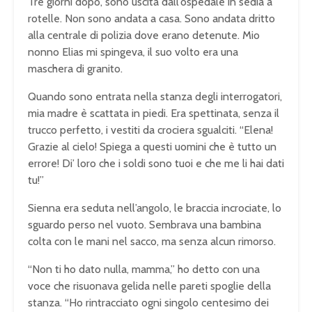
Tre giorni dopo, sono uscita dall’ospedale in sedia a
rotelle. Non sono andata a casa. Sono andata dritto
alla centrale di polizia dove erano detenute. Mio
nonno Elias mi spingeva, il suo volto era una
maschera di granito.
Quando sono entrata nella stanza degli interrogatori,
mia madre è scattata in piedi. Era spettinata, senza il
trucco perfetto, i vestiti da crociera sgualciti. “Elena!
Grazie al cielo! Spiega a questi uomini che è tutto un
errore! Di’ loro che i soldi sono tuoi e che me li hai dati
tu!”
Sienna era seduta nell’angolo, le braccia incrociate, lo
sguardo perso nel vuoto. Sembrava una bambina
colta con le mani nel sacco, ma senza alcun rimorso.
“Non ti ho dato nulla, mamma,” ho detto con una
voce che risuonava gelida nelle pareti spoglie della
stanza. “Ho rintracciato ogni singolo centesimo dei