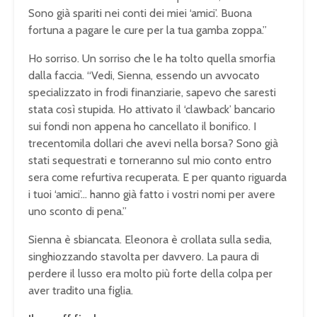
Sono già spariti nei conti dei miei ‘amici’. Buona
fortuna a pagare le cure per la tua gamba zoppa.”
Ho sorriso. Un sorriso che le ha tolto quella smorfia
dalla faccia. “Vedi, Sienna, essendo un avvocato
specializzato in frodi finanziarie, sapevo che saresti
stata così stupida. Ho attivato il ‘clawback’ bancario
sui fondi non appena ho cancellato il bonifico. I
trecentomila dollari che avevi nella borsa? Sono già
stati sequestrati e torneranno sul mio conto entro
sera come refurtiva recuperata. E per quanto riguarda
i tuoi ‘amici’… hanno già fatto i vostri nomi per avere
uno sconto di pena.”
Sienna è sbiancata. Eleonora è crollata sulla sedia,
singhiozzando stavolta per davvero. La paura di
perdere il lusso era molto più forte della colpa per
aver tradito una figlia.