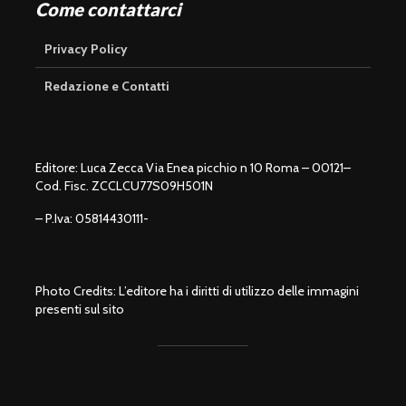
Come contattarci
Privacy Policy
Redazione e Contatti
Editore: Luca Zecca Via Enea picchio n 10 Roma – 00121–
Cod. Fisc. ZCCLCU77S09H501N
– P.Iva: 05814430111-
Photo Credits: L’editore ha i diritti di utilizzo delle immagini
presenti sul sito