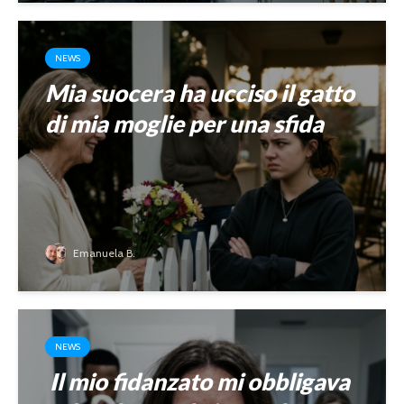
NEWS
Mia suocera ha ucciso il gatto
di mia moglie per una sfida
Emanuela B.
NEWS
Il mio fidanzato mi obbligava