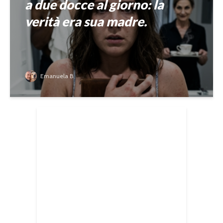
a due docce al giorno: la
verità era sua madre.
Emanuela B.