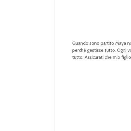
:
1
0
0
.
0
0
%
Quando sono partito Maya non
perché gestisse tutto. Ogni v
tutto. Assicurati che mio figl