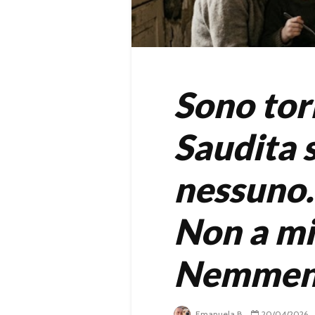
Sono tor
Saudita s
nessuno.
Non a mi
Nemmeno
Emanuela B.
20/04/2026