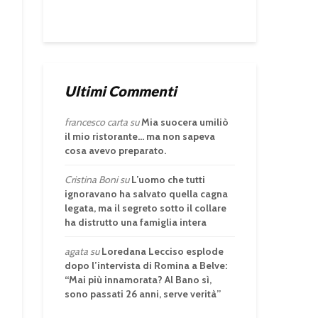
Ultimi Commenti
francesco carta
su
Mia suocera umiliò
il mio ristorante… ma non sapeva
cosa avevo preparato.
Cristina Boni
su
L’uomo che tutti
ignoravano ha salvato quella cagna
legata, ma il segreto sotto il collare
ha distrutto una famiglia intera
agata
su
Loredana Lecciso esplode
dopo l’intervista di Romina a Belve:
“Mai più innamorata? Al Bano sì,
sono passati 26 anni, serve verità”