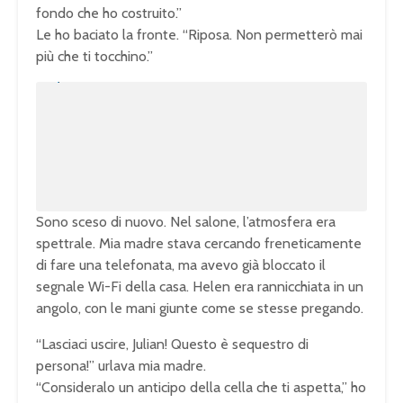
fondo che ho costruito.”
Le ho baciato la fronte. “Riposa. Non permetterò mai
più che ti tocchino.”
U
n
L
m
o
u
a
t
d
e
e
d
:
1
0
0
.
0
0
%
Sono sceso di nuovo. Nel salone, l’atmosfera era
spettrale. Mia madre stava cercando freneticamente
di fare una telefonata, ma avevo già bloccato il
segnale Wi-Fi della casa. Helen era rannicchiata in un
angolo, con le mani giunte come se stesse pregando.
“Lasciaci uscire, Julian! Questo è sequestro di
persona!” urlava mia madre.
“Consideralo un anticipo della cella che ti aspetta,” ho