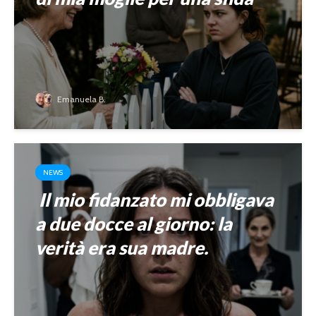
Emanuela B.
NEWS
Il mio fidanzato mi obbligava
a due docce al giorno: la
verità era sua madre.