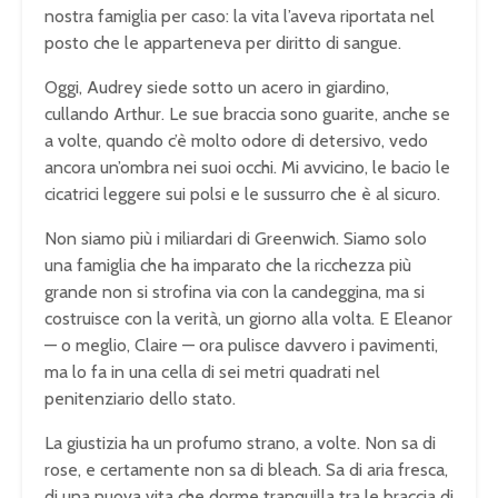
nostra famiglia per caso: la vita l’aveva riportata nel
posto che le apparteneva per diritto di sangue.
Oggi, Audrey siede sotto un acero in giardino,
cullando Arthur. Le sue braccia sono guarite, anche se
a volte, quando c’è molto odore di detersivo, vedo
ancora un’ombra nei suoi occhi. Mi avvicino, le bacio le
cicatrici leggere sui polsi e le sussurro che è al sicuro.
Non siamo più i miliardari di Greenwich. Siamo solo
una famiglia che ha imparato che la ricchezza più
grande non si strofina via con la candeggina, ma si
costruisce con la verità, un giorno alla volta. E Eleanor
— o meglio, Claire — ora pulisce davvero i pavimenti,
ma lo fa in una cella di sei metri quadrati nel
penitenziario dello stato.
La giustizia ha un profumo strano, a volte. Non sa di
rose, e certamente non sa di bleach. Sa di aria fresca,
di una nuova vita che dorme tranquilla tra le braccia di