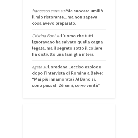
francesco carta
su
Mia suocera umiliò
il mio ristorante… ma non sapeva
cosa avevo preparato.
Cristina Boni
su
L’uomo che tutti
ignoravano ha salvato quella cagna
legata, ma il segreto sotto il collare
ha distrutto una famiglia intera
agata
su
Loredana Lecciso esplode
dopo l’intervista di Romina a Belve:
“Mai più innamorata? Al Bano sì,
sono passati 26 anni, serve verità”