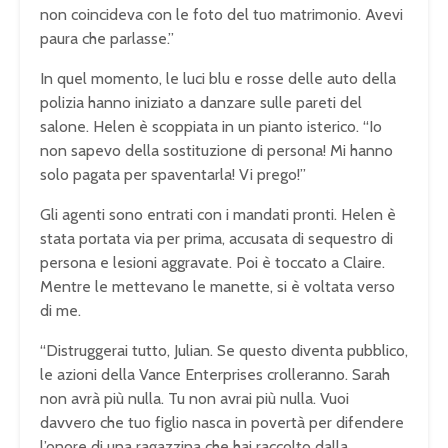
non coincideva con le foto del tuo matrimonio. Avevi
paura che parlasse.”
In quel momento, le luci blu e rosse delle auto della
polizia hanno iniziato a danzare sulle pareti del
salone. Helen è scoppiata in un pianto isterico. “Io
non sapevo della sostituzione di persona! Mi hanno
solo pagata per spaventarla! Vi prego!”
Gli agenti sono entrati con i mandati pronti. Helen è
stata portata via per prima, accusata di sequestro di
persona e lesioni aggravate. Poi è toccato a Claire.
Mentre le mettevano le manette, si è voltata verso
di me.
“Distruggerai tutto, Julian. Se questo diventa pubblico,
le azioni della Vance Enterprises crolleranno. Sarah
non avrà più nulla. Tu non avrai più nulla. Vuoi
davvero che tuo figlio nasca in povertà per difendere
l’onore di una ragazzina che hai raccolto dalla