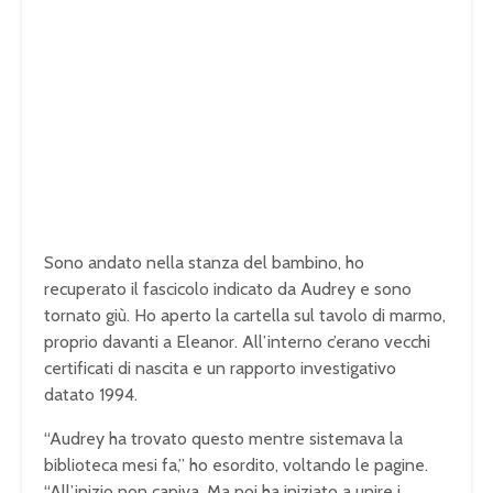
Sono andato nella stanza del bambino, ho
recuperato il fascicolo indicato da Audrey e sono
tornato giù. Ho aperto la cartella sul tavolo di marmo,
proprio davanti a Eleanor. All’interno c’erano vecchi
certificati di nascita e un rapporto investigativo
datato 1994.
“Audrey ha trovato questo mentre sistemava la
biblioteca mesi fa,” ho esordito, voltando le pagine.
“All’inizio non capiva. Ma poi ha iniziato a unire i