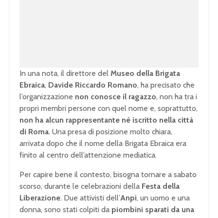
a
t
d
e
e
d
:
1
0
0
.
0
0
%
In una nota, il direttore del
Museo della Brigata
Ebraica
,
Davide Riccardo Romano
, ha precisato che
l’organizzazione
non conosce il ragazzo
, non ha tra i
propri membri persone con quel nome e, soprattutto,
non ha alcun rappresentante né iscritto nella città
di Roma
. Una presa di posizione molto chiara,
arrivata dopo che il nome della Brigata Ebraica era
finito al centro dell’attenzione mediatica.
Per capire bene il contesto, bisogna tornare a sabato
scorso, durante le celebrazioni della
Festa della
Liberazione
. Due attivisti dell’
Anpi
, un uomo e una
donna, sono stati colpiti da
piombini sparati da una