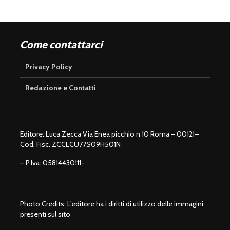
Come contattarci
Privacy Policy
Redazione e Contatti
Editore: Luca Zecca Via Enea picchio n 10 Roma – 00121–
Cod. Fisc. ZCCLCU77S09H501N
– P.Iva: 05814430111-
Photo Credits: L’editore ha i diritti di utilizzo delle immagini
presenti sul sito