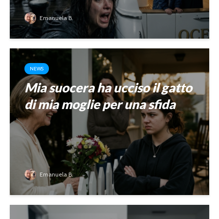
Emanuela B.
NEWS
Mia suocera ha ucciso il gatto
di mia moglie per una sfida
Emanuela B.