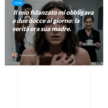
NEWS
Il mio fidanzato mi obbligava
a due docce al giorno: la
verità era sua madre.
Emanuela B.