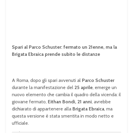
Spari al Parco Schuster: fermato un 21enne, ma la
Brigata Ebraica prende subito le distanze
A Roma, dopo gli spari avvenuti al
Parco Schuster
durante la manifestazione del
25 aprile
, emerge un
nuovo elemento che cambia il quadro della vicenda: il
giovane fermato,
Eithan Bondi, 21 anni
, avrebbe
dichiarato di appartenere alla
Brigata Ebraica
, ma
questa versione è stata smentita in modo netto e
ufficiale.
U
n
L
m
o
u