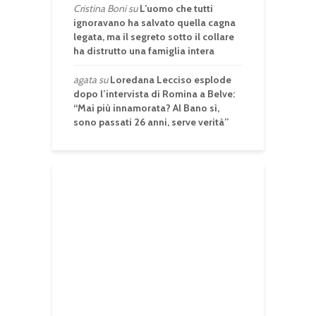
Cristina Boni
su
L’uomo che tutti
ignoravano ha salvato quella cagna
legata, ma il segreto sotto il collare
ha distrutto una famiglia intera
agata
su
Loredana Lecciso esplode
dopo l’intervista di Romina a Belve:
“Mai più innamorata? Al Bano sì,
sono passati 26 anni, serve verità”