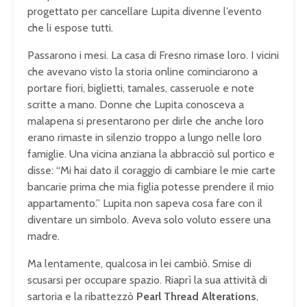
progettato per cancellare Lupita divenne l’evento
che li espose tutti.
Passarono i mesi. La casa di Fresno rimase loro. I vicini
che avevano visto la storia online cominciarono a
portare fiori, biglietti, tamales, casseruole e note
scritte a mano. Donne che Lupita conosceva a
malapena si presentarono per dirle che anche loro
erano rimaste in silenzio troppo a lungo nelle loro
famiglie. Una vicina anziana la abbracciò sul portico e
disse: “Mi hai dato il coraggio di cambiare le mie carte
bancarie prima che mia figlia potesse prendere il mio
appartamento.” Lupita non sapeva cosa fare con il
diventare un simbolo. Aveva solo voluto essere una
madre.
Ma lentamente, qualcosa in lei cambiò. Smise di
scusarsi per occupare spazio. Riaprì la sua attività di
sartoria e la ribattezzò
Pearl Thread Alterations
,