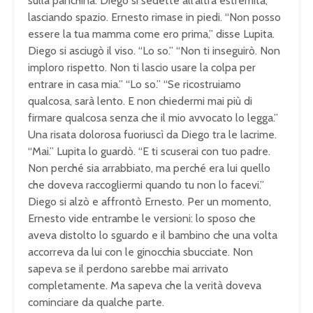
sulla panchina. Diego si sedette all’altra estremità,
lasciando spazio. Ernesto rimase in piedi. “Non posso
essere la tua mamma come ero prima,” disse Lupita.
Diego si asciugò il viso. “Lo so.” “Non ti inseguirò. Non
imploro rispetto. Non ti lascio usare la colpa per
entrare in casa mia.” “Lo so.” “Se ricostruiamo
qualcosa, sarà lento. E non chiedermi mai più di
firmare qualcosa senza che il mio avvocato lo legga.”
Una risata dolorosa fuoriuscì da Diego tra le lacrime.
“Mai.” Lupita lo guardò. “E ti scuserai con tuo padre.
Non perché sia arrabbiato, ma perché era lui quello
che doveva raccogliermi quando tu non lo facevi.”
Diego si alzò e affrontò Ernesto. Per un momento,
Ernesto vide entrambe le versioni: lo sposo che
aveva distolto lo sguardo e il bambino che una volta
accorreva da lui con le ginocchia sbucciate. Non
sapeva se il perdono sarebbe mai arrivato
completamente. Ma sapeva che la verità doveva
cominciare da qualche parte.