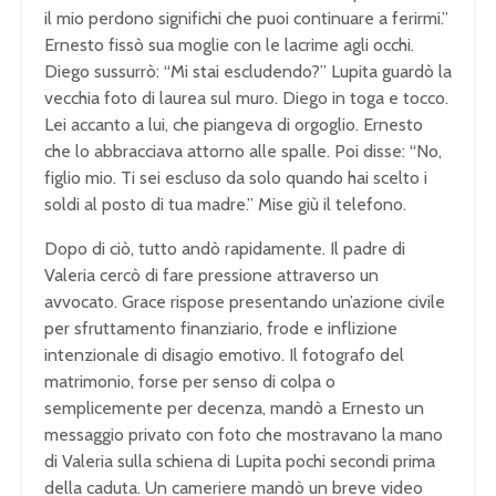
il mio perdono significhi che puoi continuare a ferirmi.”
Ernesto fissò sua moglie con le lacrime agli occhi.
Diego sussurrò: “Mi stai escludendo?” Lupita guardò la
vecchia foto di laurea sul muro. Diego in toga e tocco.
Lei accanto a lui, che piangeva di orgoglio. Ernesto
che lo abbracciava attorno alle spalle. Poi disse: “No,
figlio mio. Ti sei escluso da solo quando hai scelto i
soldi al posto di tua madre.” Mise giù il telefono.
Dopo di ciò, tutto andò rapidamente. Il padre di
Valeria cercò di fare pressione attraverso un
avvocato. Grace rispose presentando un’azione civile
per sfruttamento finanziario, frode e inflizione
intenzionale di disagio emotivo. Il fotografo del
matrimonio, forse per senso di colpa o
semplicemente per decenza, mandò a Ernesto un
messaggio privato con foto che mostravano la mano
di Valeria sulla schiena di Lupita pochi secondi prima
della caduta. Un cameriere mandò un breve video