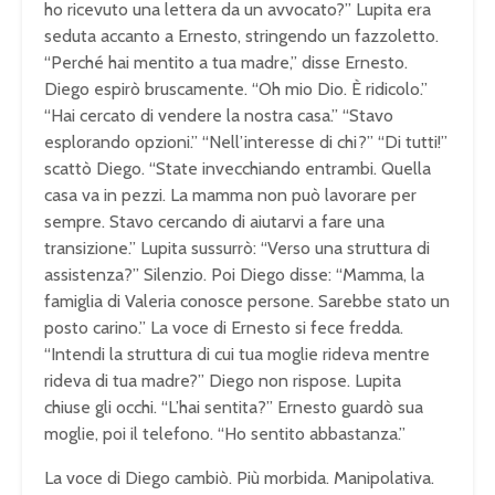
ho ricevuto una lettera da un avvocato?” Lupita era
seduta accanto a Ernesto, stringendo un fazzoletto.
“Perché hai mentito a tua madre,” disse Ernesto.
Diego espirò bruscamente. “Oh mio Dio. È ridicolo.”
“Hai cercato di vendere la nostra casa.” “Stavo
esplorando opzioni.” “Nell’interesse di chi?” “Di tutti!”
scattò Diego. “State invecchiando entrambi. Quella
casa va in pezzi. La mamma non può lavorare per
sempre. Stavo cercando di aiutarvi a fare una
transizione.” Lupita sussurrò: “Verso una struttura di
assistenza?” Silenzio. Poi Diego disse: “Mamma, la
famiglia di Valeria conosce persone. Sarebbe stato un
posto carino.” La voce di Ernesto si fece fredda.
“Intendi la struttura di cui tua moglie rideva mentre
rideva di tua madre?” Diego non rispose. Lupita
chiuse gli occhi. “L’hai sentita?” Ernesto guardò sua
moglie, poi il telefono. “Ho sentito abbastanza.”
La voce di Diego cambiò. Più morbida. Manipolativa.