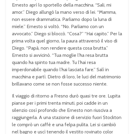
Ernesto aprì lo sportello della macchina. “Sali, mi
amor.” Diego allungò la mano verso di lei. “Mamma,
non essere drammatica. Parliamo dopo la luna di
miele.” Ernesto si voltò. “No. Parliamo con un
avvocato.” Diego si bloccò. “Cosa?” “Hai capito.” Per la
prima volta quel giorno, la paura attraversò il viso di
Diego. “Papà, non rendere questa cosa brutta.”
Ernesto si avvicinò. “Tua moglie l’ha resa brutta
quando ha spinto tua madre. Tu l’hai resa
imperdonabile quando l’hai lasciata fare.” Salì in
macchina e partì. Dietro di loro, le luci del matrimonio
brillavano come se non fosse successo niente.
Il viaggio di ritorno a Fresno durò quasi tre ore. Lupita
pianse per i primi trenta minuti, poi cadde in un
silenzio così profondo che Ernesto non riusciva a
raggiungerla. A una stazione di servizio fuori Stockton
le comprò un caffè e una felpa pulita. Lei si cambiò
nel bagno e uscì tenendo il vestito rovinato color