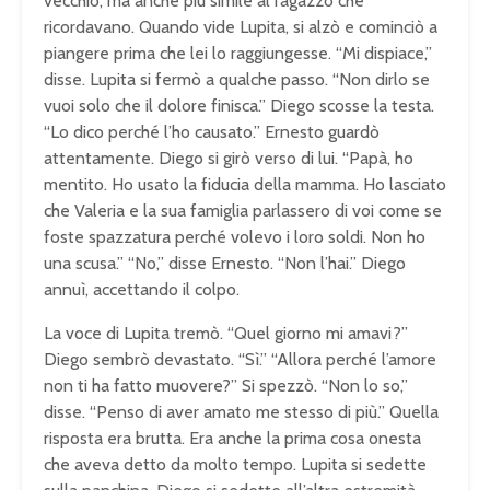
vecchio, ma anche più simile al ragazzo che
ricordavano. Quando vide Lupita, si alzò e cominciò a
piangere prima che lei lo raggiungesse. “Mi dispiace,”
disse. Lupita si fermò a qualche passo. “Non dirlo se
vuoi solo che il dolore finisca.” Diego scosse la testa.
“Lo dico perché l’ho causato.” Ernesto guardò
attentamente. Diego si girò verso di lui. “Papà, ho
mentito. Ho usato la fiducia della mamma. Ho lasciato
che Valeria e la sua famiglia parlassero di voi come se
foste spazzatura perché volevo i loro soldi. Non ho
una scusa.” “No,” disse Ernesto. “Non l’hai.” Diego
annuì, accettando il colpo.
La voce di Lupita tremò. “Quel giorno mi amavi?”
Diego sembrò devastato. “Sì.” “Allora perché l’amore
non ti ha fatto muovere?” Si spezzò. “Non lo so,”
disse. “Penso di aver amato me stesso di più.” Quella
risposta era brutta. Era anche la prima cosa onesta
che aveva detto da molto tempo. Lupita si sedette