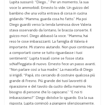
Lupita sussurrò: “Diego…” Per un momento, la sua
voce lo ammorbidì. Ernesto lo vide. Un guizzo del
bambino che una volta entrava di corsa in cucina
gridando “Mamma, guarda cosa ho fatto.” Ma poi
Diego guardò verso la tenda luminosa dove Valeria
stava osservando da lontano, le braccia conserte. Il
guizzo morì. Diego abbassò la voce. “Mamma, hai
reso le cose imbarazzanti. La famiglia di Valeria è
importante. Mi stanno aiutando. Non puoi continuare
a comportarti come se tutto riguardasse i tuoi
sentimenti.” Lupita trasalì come se fosse stata
schiaffeggiata di nuovo. Ernesto fece un passo avanti.
“Non parlare così a tua madre.” La mascella di Diego
si irrigidì. “Papà, sto cercando di costruire qualcosa più
grande di Fresno. Più grande dei tuoi lavoretti di
riparazione e del tavolo da cucito della mamma. Ho
bisogno di persone che lo capiscano.” “E noi ti
imbarazziamo?” Diego distolse lo sguardo. Era la sua
risposta. Lupita cominciò a piangere silenziosamente.