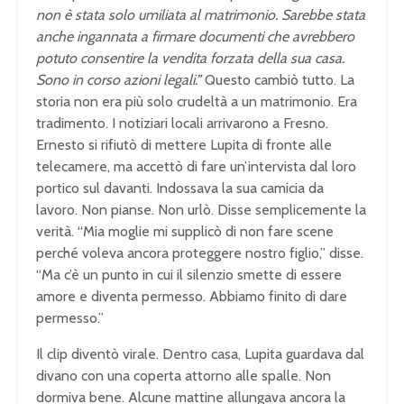
non è stata solo umiliata al matrimonio. Sarebbe stata
anche ingannata a firmare documenti che avrebbero
potuto consentire la vendita forzata della sua casa.
Sono in corso azioni legali.”
Questo cambiò tutto. La
storia non era più solo crudeltà a un matrimonio. Era
tradimento. I notiziari locali arrivarono a Fresno.
Ernesto si rifiutò di mettere Lupita di fronte alle
telecamere, ma accettò di fare un’intervista dal loro
portico sul davanti. Indossava la sua camicia da
lavoro. Non pianse. Non urlò. Disse semplicemente la
verità. “Mia moglie mi supplicò di non fare scene
perché voleva ancora proteggere nostro figlio,” disse.
“Ma c’è un punto in cui il silenzio smette di essere
amore e diventa permesso. Abbiamo finito di dare
permesso.”
Il clip diventò virale. Dentro casa, Lupita guardava dal
divano con una coperta attorno alle spalle. Non
dormiva bene. Alcune mattine allungava ancora la