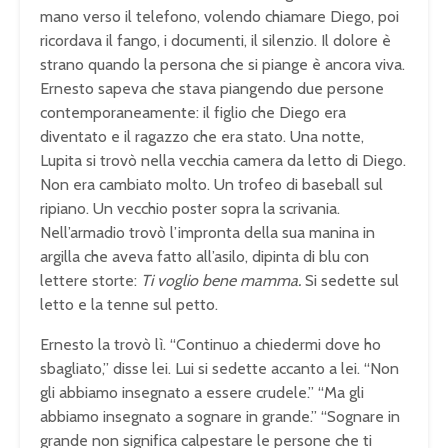
mano verso il telefono, volendo chiamare Diego, poi
ricordava il fango, i documenti, il silenzio. Il dolore è
strano quando la persona che si piange è ancora viva.
Ernesto sapeva che stava piangendo due persone
contemporaneamente: il figlio che Diego era
diventato e il ragazzo che era stato. Una notte,
Lupita si trovò nella vecchia camera da letto di Diego.
Non era cambiato molto. Un trofeo di baseball sul
ripiano. Un vecchio poster sopra la scrivania.
Nell’armadio trovò l’impronta della sua manina in
argilla che aveva fatto all’asilo, dipinta di blu con
lettere storte:
Ti voglio bene mamma.
Si sedette sul
letto e la tenne sul petto.
Ernesto la trovò lì. “Continuo a chiedermi dove ho
sbagliato,” disse lei. Lui si sedette accanto a lei. “Non
gli abbiamo insegnato a essere crudele.” “Ma gli
abbiamo insegnato a sognare in grande.” “Sognare in
grande non significa calpestare le persone che ti