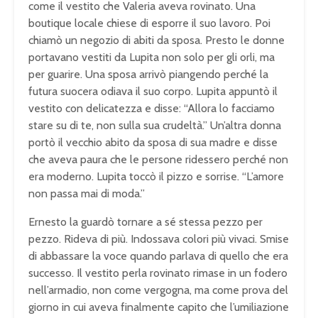
come il vestito che Valeria aveva rovinato. Una
boutique locale chiese di esporre il suo lavoro. Poi
chiamò un negozio di abiti da sposa. Presto le donne
portavano vestiti da Lupita non solo per gli orli, ma
per guarire. Una sposa arrivò piangendo perché la
futura suocera odiava il suo corpo. Lupita appuntò il
vestito con delicatezza e disse: “Allora lo facciamo
stare su di te, non sulla sua crudeltà.” Un’altra donna
portò il vecchio abito da sposa di sua madre e disse
che aveva paura che le persone ridessero perché non
era moderno. Lupita toccò il pizzo e sorrise. “L’amore
non passa mai di moda.”
Ernesto la guardò tornare a sé stessa pezzo per
pezzo. Rideva di più. Indossava colori più vivaci. Smise
di abbassare la voce quando parlava di quello che era
successo. Il vestito perla rovinato rimase in un fodero
nell’armadio, non come vergogna, ma come prova del
giorno in cui aveva finalmente capito che l’umiliazione