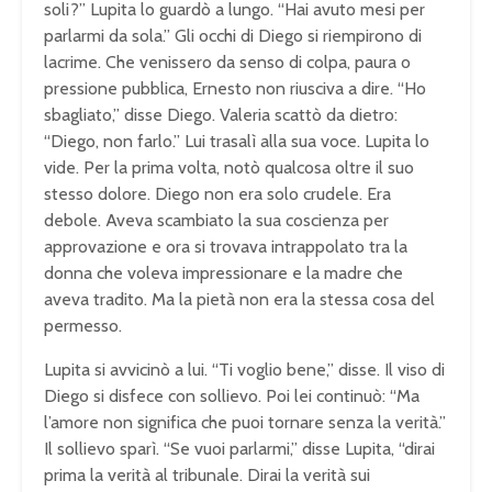
soli?” Lupita lo guardò a lungo. “Hai avuto mesi per
parlarmi da sola.” Gli occhi di Diego si riempirono di
lacrime. Che venissero da senso di colpa, paura o
pressione pubblica, Ernesto non riusciva a dire. “Ho
sbagliato,” disse Diego. Valeria scattò da dietro:
“Diego, non farlo.” Lui trasalì alla sua voce. Lupita lo
vide. Per la prima volta, notò qualcosa oltre il suo
stesso dolore. Diego non era solo crudele. Era
debole. Aveva scambiato la sua coscienza per
approvazione e ora si trovava intrappolato tra la
donna che voleva impressionare e la madre che
aveva tradito. Ma la pietà non era la stessa cosa del
permesso.
Lupita si avvicinò a lui. “Ti voglio bene,” disse. Il viso di
Diego si disfece con sollievo. Poi lei continuò: “Ma
l’amore non significa che puoi tornare senza la verità.”
Il sollievo sparì. “Se vuoi parlarmi,” disse Lupita, “dirai
prima la verità al tribunale. Dirai la verità sui