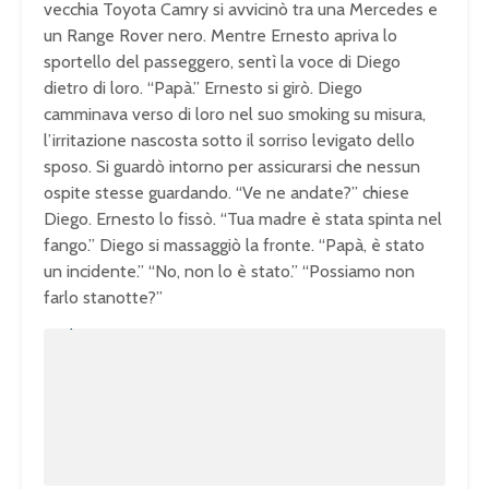
vecchia Toyota Camry si avvicinò tra una Mercedes e
un Range Rover nero. Mentre Ernesto apriva lo
sportello del passeggero, sentì la voce di Diego
dietro di loro. “Papà.” Ernesto si girò. Diego
camminava verso di loro nel suo smoking su misura,
l’irritazione nascosta sotto il sorriso levigato dello
sposo. Si guardò intorno per assicurarsi che nessun
ospite stesse guardando. “Ve ne andate?” chiese
Diego. Ernesto lo fissò. “Tua madre è stata spinta nel
fango.” Diego si massaggiò la fronte. “Papà, è stato
un incidente.” “No, non lo è stato.” “Possiamo non
farlo stanotte?”
U
n
L
m
o
u
a
t
d
e
e
d
:
1
0
0
.
0
0
%