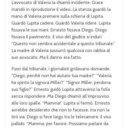
L’avvocato di Valeria la chiamò incidente. Grace
mandò in riproduzione il video. La stanza guardò la
mano di Valeria premere sulla schiena di Lupita.
Guardò Lupita cadere. Guardò Valeria ridere. Lupita
fissava le sue mani. Ernesto fissava Diego. Diego
fissava il pavimento. Il viso del giudice si indurì.
“Questo non sembra accidentale a questo tribunale.”
La madre di Valeria sussurrò qualcosa con rabbia al
suo avvocato. Ma il danno era fatto.
Fuori dal tribunale, i giornalisti gridavano domande.
“Diego, perché non hai aiutato tua madre?” “Valeria,
ha spinto la signora Miller?” “Signor Miller, perdona
suo figlio?” Ernesto guidò Lupita attraverso la folla
senza rispondere. Ma Diego chiamò all’improvviso
alle loro spalle. “Mamma!” Lupita si fermò. Ernesto
avrebbe desiderato che non lo facesse, ma non la
tirò via. Diego si fece largo tra le telecamere, il viso
pallido. “Mamma, per favore. Possiamo parlare da