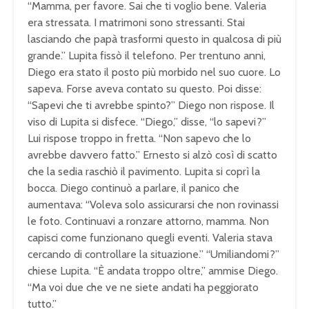
“Mamma, per favore. Sai che ti voglio bene. Valeria
era stressata. I matrimoni sono stressanti. Stai
lasciando che papà trasformi questo in qualcosa di più
grande.” Lupita fissò il telefono. Per trentuno anni,
Diego era stato il posto più morbido nel suo cuore. Lo
sapeva. Forse aveva contato su questo. Poi disse:
“Sapevi che ti avrebbe spinto?” Diego non rispose. Il
viso di Lupita si disfece. “Diego,” disse, “lo sapevi?”
Lui rispose troppo in fretta. “Non sapevo che lo
avrebbe davvero fatto.” Ernesto si alzò così di scatto
che la sedia raschiò il pavimento. Lupita si coprì la
bocca. Diego continuò a parlare, il panico che
aumentava: “Voleva solo assicurarsi che non rovinassi
le foto. Continuavi a ronzare attorno, mamma. Non
capisci come funzionano quegli eventi. Valeria stava
cercando di controllare la situazione.” “Umiliandomi?”
chiese Lupita. “È andata troppo oltre,” ammise Diego.
“Ma voi due che ve ne siete andati ha peggiorato
tutto.”