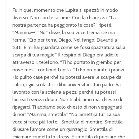
Fu in quel momento che Lupita si spezzò in modo
diverso. Non con le lacrime. Con la chiarezza. “La
nostra partenza ha peggiorato le cose?” ripeté.
“Mamma—” “No,” disse, la sua voce tremante ma
ferma. “Ero per terra, Diego. Nel fango. Davanti a
tutti. E mi hai guardata come se fossi spazzatura sulla
scarpa di tua moglie.” Il respiro di Diego era udibile
attraverso il telefono. “Ti ho portato in grembo per
nove mesi,” continuò Lupita. “Ti ho preparato i pranzi.
Ho pulito case perché tu potessi avere le scarpe da
calcio, i giri scolastici, i libri universitari. Tuo padre ha
lavorato con la schiena a pezzi perché tu potessi
laurearti senza debiti. Non ti abbiamo mai chiesto di
ripagarci. Ti abbiamo solo chiesto di non vergognarti
di noi.” “Mamma, smettila.” “No. Smettila tu.” La sua
voce si fece più forte. “Smettila di mentire. Smettila
di usare l’amore come un guinzaglio. Smettila di
chiamare crudeltà lo stress. E smettila di pensare che