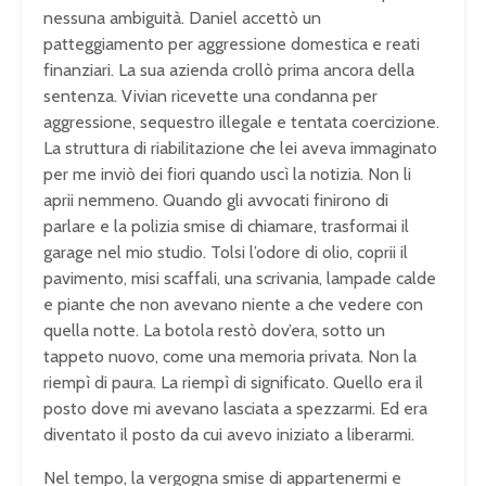
nessuna ambiguità. Daniel accettò un
patteggiamento per aggressione domestica e reati
finanziari. La sua azienda crollò prima ancora della
sentenza. Vivian ricevette una condanna per
aggressione, sequestro illegale e tentata coercizione.
La struttura di riabilitazione che lei aveva immaginato
per me inviò dei fiori quando uscì la notizia. Non li
aprii nemmeno. Quando gli avvocati finirono di
parlare e la polizia smise di chiamare, trasformai il
garage nel mio studio. Tolsi l’odore di olio, coprii il
pavimento, misi scaffali, una scrivania, lampade calde
e piante che non avevano niente a che vedere con
quella notte. La botola restò dov’era, sotto un
tappeto nuovo, come una memoria privata. Non la
riempì di paura. La riempì di significato. Quello era il
posto dove mi avevano lasciata a spezzarmi. Ed era
diventato il posto da cui avevo iniziato a liberarmi.
Nel tempo, la vergogna smise di appartenermi e