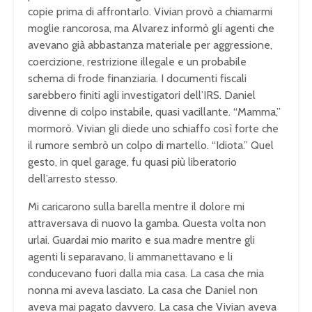
copie prima di affrontarlo. Vivian provò a chiamarmi
moglie rancorosa, ma Alvarez informò gli agenti che
avevano già abbastanza materiale per aggressione,
coercizione, restrizione illegale e un probabile
schema di frode finanziaria. I documenti fiscali
sarebbero finiti agli investigatori dell’IRS. Daniel
divenne di colpo instabile, quasi vacillante. “Mamma,”
mormorò. Vivian gli diede uno schiaffo così forte che
il rumore sembrò un colpo di martello. “Idiota.” Quel
gesto, in quel garage, fu quasi più liberatorio
dell’arresto stesso.
Mi caricarono sulla barella mentre il dolore mi
attraversava di nuovo la gamba. Questa volta non
urlai. Guardai mio marito e sua madre mentre gli
agenti li separavano, li ammanettavano e li
conducevano fuori dalla mia casa. La casa che mia
nonna mi aveva lasciato. La casa che Daniel non
aveva mai pagato davvero. La casa che Vivian aveva