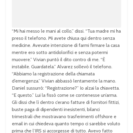
0
.
0
0
%
“Mi hai messo le mani al collo,” dissi. “Tua madre mi ha
preso il telefono. Mi avete chiusa qui dentro senza
medicine. Avevate intenzione di farmi firmare la casa
mentre ero sotto antidolorifici e senza potermi
muovere.” Vivian puntò il dito contro di me. “È
instabile. Guardatela.” Alvarez sollevò il telefono.
“Abbiamo la registrazione della chiamata
d’emergenza.” Vivian abbassò lentamente la mano.
Daniel sussurrò: “Registrazione?” Io alzai la chiavetta.
“E questo.” Lui la fissò come se contenesse un’arma.
Gli dissi che lì dentro c’erano fatture di fornitori fittizi,
buste paga di dipendenti inesistenti, bilanci
trimestrali che mostravano trasferimenti offshore e
email in cui chiedeva quanto tempo ci sarebbe voluto
prima che l’IRS si accorgesse di tutto. Avevo fatto