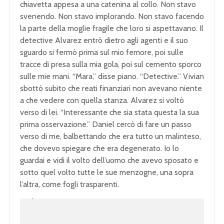
chiavetta appesa a una catenina al collo. Non stavo
svenendo. Non stavo implorando. Non stavo facendo
la parte della moglie fragile che loro si aspettavano. Il
detective Alvarez entrò dietro agli agenti e il suo
sguardo si fermò prima sul mio femore, poi sulle
tracce di presa sulla mia gola, poi sul cemento sporco
sulle mie mani. “Mara,” disse piano. “Detective.” Vivian
sbottò subito che reati finanziari non avevano niente
a che vedere con quella stanza. Alvarez si voltò
verso di lei. “Interessante che sia stata questa la sua
prima osservazione.” Daniel cercò di fare un passo
verso di me, balbettando che era tutto un malinteso,
che dovevo spiegare che era degenerato. Io lo
guardai e vidi il volto dell’uomo che avevo sposato e
sotto quel volto tutte le sue menzogne, una sopra
l’altra, come fogli trasparenti.
U
n
L
m
o
u
a
t
d
e
e
d
:
1
0