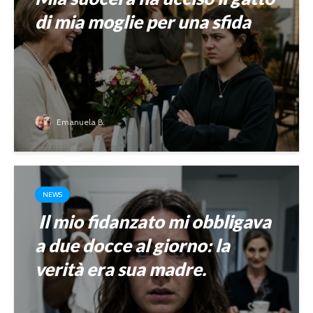
di mia moglie per una sfida
Emanuela B.
NEWS
Il mio fidanzato mi obbligava
a due docce al giorno: la
verità era sua madre.