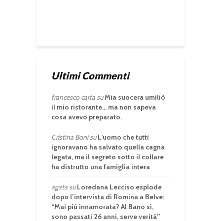
Ultimi Commenti
francesco carta
su
Mia suocera umiliò
il mio ristorante… ma non sapeva
cosa avevo preparato.
Cristina Boni
su
L’uomo che tutti
ignoravano ha salvato quella cagna
legata, ma il segreto sotto il collare
ha distrutto una famiglia intera
agata
su
Loredana Lecciso esplode
dopo l’intervista di Romina a Belve:
“Mai più innamorata? Al Bano sì,
sono passati 26 anni, serve verità”