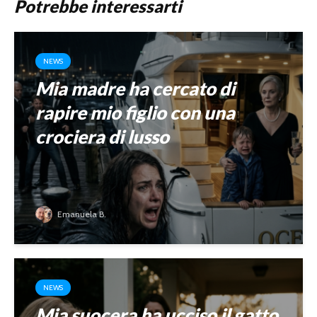
Potrebbe interessarti
NEWS
Mia madre ha cercato di
rapire mio figlio con una
crociera di lusso
Emanuela B.
NEWS
Mia suocera ha ucciso il gatto