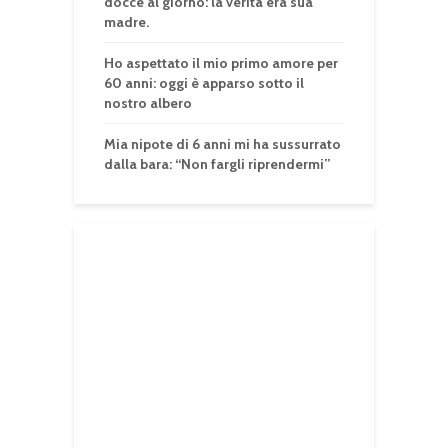
docce al giorno: la verità era sua
madre.
Ho aspettato il mio primo amore per
60 anni: oggi è apparso sotto il
nostro albero
Mia nipote di 6 anni mi ha sussurrato
dalla bara: “Non fargli riprendermi”