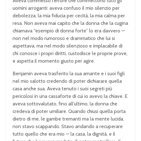
Aveva commesso l’errore che commettono tutti gli
uomini arroganti: aveva confuso il mio silenzio per
debolezza, la mia fiducia per cecità, la mia calma per
resa. Non aveva mai capito che la donna che la cugina
chiamava “esempio di donna forte” lo era davvero —
non nel modo rumoroso e drammatico che lui si
aspettava, ma nel modo silenzioso e implacabile di
chi conosce i propri diritti, custodisce le proprie prove,
e aspetta il momento giusto per agire.
Benjamin aveva trasferito la sua amante e i suoi figli
nel mio salotto credendo di poter dichiarare quella
casa anche sua. Aveva tenuto i suoi segreti più
pericolosi in una cassaforte di cui io avevo la chiave. E
aveva sottovalutato, fino all’ultimo, la donna che
credeva di poter umiliare. Quando chiusi quella porta
dietro di me, le gambe tremanti ma la mente lucida,
non stavo scappando. Stavo andando a recuperare
tutto quello che era mio — la casa, la dignità, e il