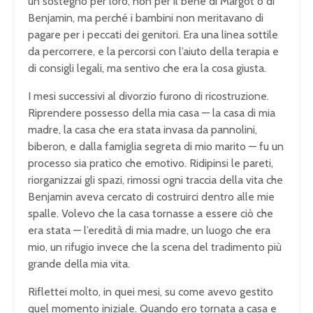
un sostegno per loro, non per il bene di Margot o di
Benjamin, ma perché i bambini non meritavano di
pagare per i peccati dei genitori. Era una linea sottile
da percorrere, e la percorsi con l’aiuto della terapia e
di consigli legali, ma sentivo che era la cosa giusta.
I mesi successivi al divorzio furono di ricostruzione.
Riprendere possesso della mia casa — la casa di mia
madre, la casa che era stata invasa da pannolini,
biberon, e dalla famiglia segreta di mio marito — fu un
processo sia pratico che emotivo. Ridipinsi le pareti,
riorganizzai gli spazi, rimossi ogni traccia della vita che
Benjamin aveva cercato di costruirci dentro alle mie
spalle. Volevo che la casa tornasse a essere ciò che
era stata — l’eredità di mia madre, un luogo che era
mio, un rifugio invece che la scena del tradimento più
grande della mia vita.
Riflettei molto, in quei mesi, su come avevo gestito
quel momento iniziale. Quando ero tornata a casa e