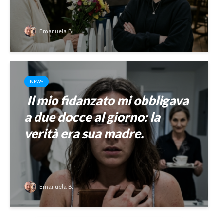
Emanuela B.
NEWS
Il mio fidanzato mi obbligava
a due docce al giorno: la
verità era sua madre.
Emanuela B.