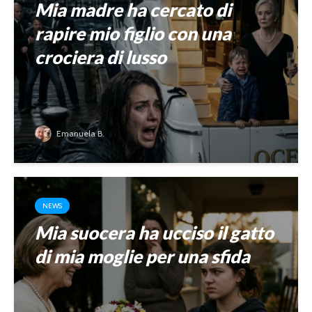
Mia madre ha cercato di
rapire mio figlio con una
crociera di lusso
Emanuela B.
NEWS
Mia suocera ha ucciso il gatto
di mia moglie per una sfida