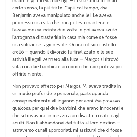
marito e gli faceva due figli — la sua storia fu, in un
certo senso, la più triste. Capii, col tempo, che
Benjamin aveva manipolato anche lei. Le aveva
promesso una vita che non poteva mantenere,
l’aveva messa incinta due volte, e poi aveva avuto
l’arroganza di trasferirla in casa mia come se fosse
una soluzione ragionevole. Quando il suo castello
crollò — quando il divorzio fu finalizzato e le sue
attività illegali vennero alla luce — Margot si ritrovò
sola con due bambini e un uomo che non poteva più
offrirle niente.
Non provavo affetto per Margot. Mi aveva tradita in
un modo profondo e personale, partecipando
consapevolmente all’inganno per anni. Ma provavo
qualcosa per quei due bambini, che erano innocenti e
che si trovavano in mezzo a un disastro creato dagli
adulti. Non li abbandonai del tutto al loro destino —
attraverso canali appropriati, mi assicurai che ci fosse