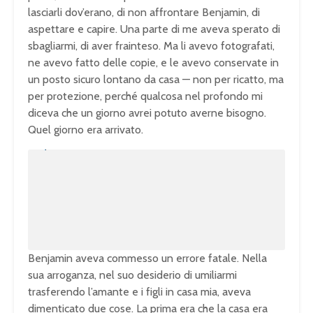
lasciarli dov’erano, di non affrontare Benjamin, di
aspettare e capire. Una parte di me aveva sperato di
sbagliarmi, di aver frainteso. Ma li avevo fotografati,
ne avevo fatto delle copie, e le avevo conservate in
un posto sicuro lontano da casa — non per ricatto, ma
per protezione, perché qualcosa nel profondo mi
diceva che un giorno avrei potuto averne bisogno.
Quel giorno era arrivato.
U
n
L
m
o
u
a
t
d
e
e
d
:
1
0
0
.
0
0
%
Benjamin aveva commesso un errore fatale. Nella
sua arroganza, nel suo desiderio di umiliarmi
trasferendo l’amante e i figli in casa mia, aveva
dimenticato due cose. La prima era che la casa era