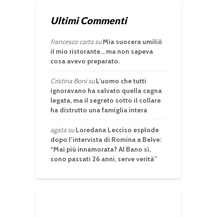
Ultimi Commenti
francesco carta
su
Mia suocera umiliò
il mio ristorante… ma non sapeva
cosa avevo preparato.
Cristina Boni
su
L’uomo che tutti
ignoravano ha salvato quella cagna
legata, ma il segreto sotto il collare
ha distrutto una famiglia intera
agata
su
Loredana Lecciso esplode
dopo l’intervista di Romina a Belve:
“Mai più innamorata? Al Bano sì,
sono passati 26 anni, serve verità”