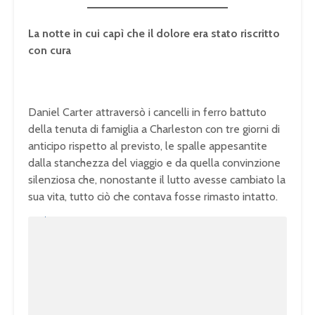
La notte in cui capì che il dolore era stato riscritto
con cura
Daniel Carter attraversò i cancelli in ferro battuto
della tenuta di famiglia a Charleston con tre giorni di
anticipo rispetto al previsto, le spalle appesantite
dalla stanchezza del viaggio e da quella convinzione
silenziosa che, nonostante il lutto avesse cambiato la
sua vita, tutto ciò che contava fosse rimasto intatto.
U
n
L
m
o
u
a
t
d
e
e
d
:
1
0
0
.
0
0
%