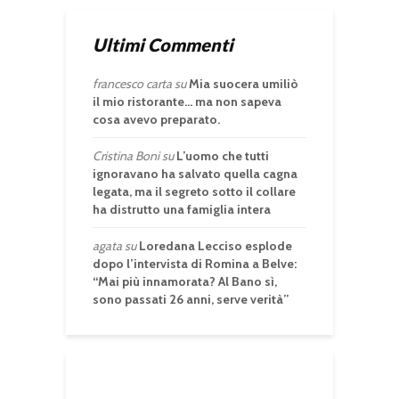
Ultimi Commenti
francesco carta
su
Mia suocera umiliò
il mio ristorante… ma non sapeva
cosa avevo preparato.
Cristina Boni
su
L’uomo che tutti
ignoravano ha salvato quella cagna
legata, ma il segreto sotto il collare
ha distrutto una famiglia intera
agata
su
Loredana Lecciso esplode
dopo l’intervista di Romina a Belve:
“Mai più innamorata? Al Bano sì,
sono passati 26 anni, serve verità”