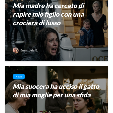
Mia madre ha cercato di
rapire mio figlio con una
crociera di lusso
Emanuela B.
NEWS
Mia suocera ha ucciso il gatto
di mia moglie per una sfida