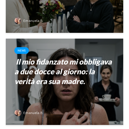
Emanuela B.
NEWS
Il mio fidanzato mi obbligava
a due docce al giorno: la
verità era sua madre.
Emanuela B.