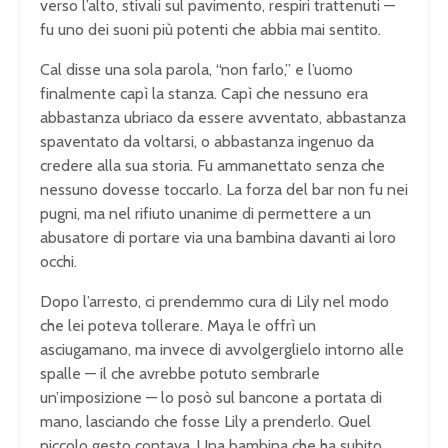
verso l’alto, stivali sul pavimento, respiri trattenuti —
fu uno dei suoni più potenti che abbia mai sentito.
Cal disse una sola parola, “non farlo,” e l’uomo
finalmente capì la stanza. Capì che nessuno era
abbastanza ubriaco da essere avventato, abbastanza
spaventato da voltarsi, o abbastanza ingenuo da
credere alla sua storia. Fu ammanettato senza che
nessuno dovesse toccarlo. La forza del bar non fu nei
pugni, ma nel rifiuto unanime di permettere a un
abusatore di portare via una bambina davanti ai loro
occhi.
Dopo l’arresto, ci prendemmo cura di Lily nel modo
che lei poteva tollerare. Maya le offrì un
asciugamano, ma invece di avvolgerglielo intorno alle
spalle — il che avrebbe potuto sembrarle
un’imposizione — lo posò sul bancone a portata di
mano, lasciando che fosse Lily a prenderlo. Quel
piccolo gesto contava. Una bambina che ha subito