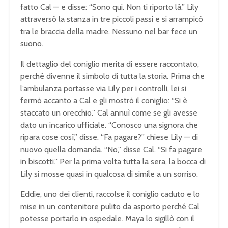
fatto Cal — e disse: “Sono qui. Non ti riporto là.” Lily
attraversò la stanza in tre piccoli passi e si arrampicò
tra le braccia della madre. Nessuno nel bar fece un
suono.
Il dettaglio del coniglio merita di essere raccontato,
perché divenne il simbolo di tutta la storia. Prima che
l’ambulanza portasse via Lily per i controlli, lei si
fermò accanto a Cal e gli mostrò il coniglio: “Si è
staccato un orecchio.” Cal annuì come se gli avesse
dato un incarico ufficiale. “Conosco una signora che
ripara cose così,” disse. “Fa pagare?” chiese Lily — di
nuovo quella domanda. “No,” disse Cal. “Si fa pagare
in biscotti.” Per la prima volta tutta la sera, la bocca di
Lily si mosse quasi in qualcosa di simile a un sorriso.
Eddie, uno dei clienti, raccolse il coniglio caduto e lo
mise in un contenitore pulito da asporto perché Cal
potesse portarlo in ospedale. Maya lo sigillò con il