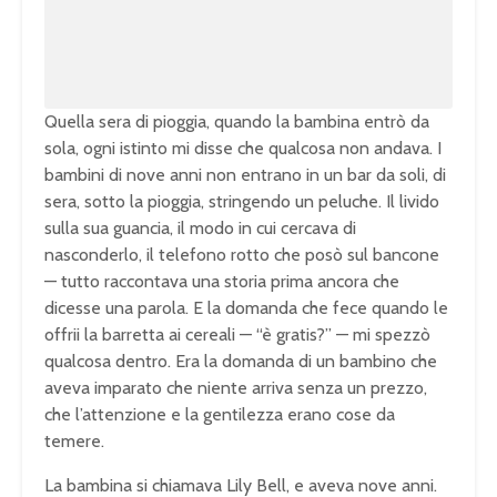
0
0
.
0
0
%
Quella sera di pioggia, quando la bambina entrò da
sola, ogni istinto mi disse che qualcosa non andava. I
bambini di nove anni non entrano in un bar da soli, di
sera, sotto la pioggia, stringendo un peluche. Il livido
sulla sua guancia, il modo in cui cercava di
nasconderlo, il telefono rotto che posò sul bancone
— tutto raccontava una storia prima ancora che
dicesse una parola. E la domanda che fece quando le
offrii la barretta ai cereali — “è gratis?” — mi spezzò
qualcosa dentro. Era la domanda di un bambino che
aveva imparato che niente arriva senza un prezzo,
che l’attenzione e la gentilezza erano cose da
temere.
La bambina si chiamava Lily Bell, e aveva nove anni.