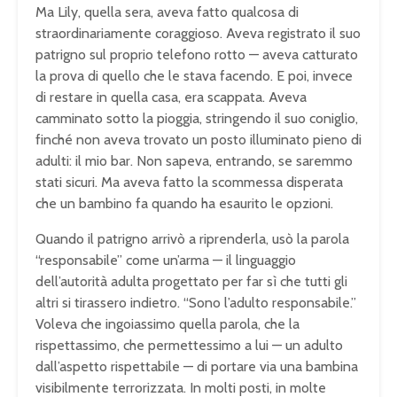
Ma Lily, quella sera, aveva fatto qualcosa di
straordinariamente coraggioso. Aveva registrato il suo
patrigno sul proprio telefono rotto — aveva catturato
la prova di quello che le stava facendo. E poi, invece
di restare in quella casa, era scappata. Aveva
camminato sotto la pioggia, stringendo il suo coniglio,
finché non aveva trovato un posto illuminato pieno di
adulti: il mio bar. Non sapeva, entrando, se saremmo
stati sicuri. Ma aveva fatto la scommessa disperata
che un bambino fa quando ha esaurito le opzioni.
Quando il patrigno arrivò a riprenderla, usò la parola
“responsabile” come un’arma — il linguaggio
dell’autorità adulta progettato per far sì che tutti gli
altri si tirassero indietro. “Sono l’adulto responsabile.”
Voleva che ingoiassimo quella parola, che la
rispettassimo, che permettessimo a lui — un adulto
dall’aspetto rispettabile — di portare via una bambina
visibilmente terrorizzata. In molti posti, in molte