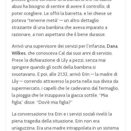
abusi ha bisogno di sentire di avere il controllo, di
poter scegliere. Le offrii la barretta, e lei chiese se
poteva “tenerne metà” — un altro dettaglio
straziante di una bambina che aveva imparato a
razionare, a non aspettarsi che il bene durasse.
Arrivò una supervisore dei servizi per l’infanzia,
Dana
Wilkes
, che conosceva Cal dai suoi anni di servizio.
Prese la dichiarazione di Lily a pezzi, senza mai
spingere quando gli occhi della bambina si
svuotavano. E poi, alle 21:32, arrivò Erin — la madre di
Lily — correndo attraverso la porta nella sua divisa da
supermercato, i capelli che le cadevano dal fermaglio,
la pioggia che le inzuppava la giacca sottile. “Mia
figlia,” disse. “Dov’è mia figlia?”
La conversazione tra Erin e i servizi sociali rivelò la
piena tragedia della situazione. Erin non era
un’aguzzina. Era una madre intrappolata in un sistema