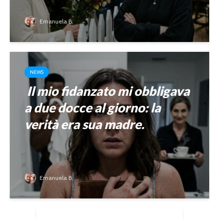
Emanuela B.
NEWS
Il mio fidanzato mi obbligava
a due docce al giorno: la
verità era sua madre.
Emanuela B.