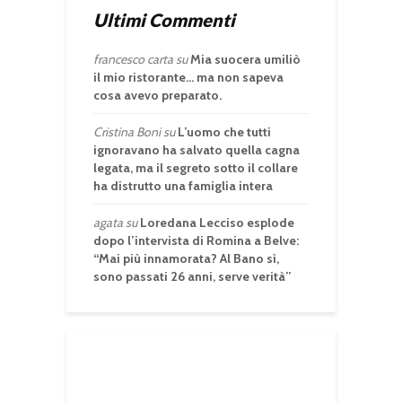
Ultimi Commenti
francesco carta
su
Mia suocera umiliò
il mio ristorante… ma non sapeva
cosa avevo preparato.
Cristina Boni
su
L’uomo che tutti
ignoravano ha salvato quella cagna
legata, ma il segreto sotto il collare
ha distrutto una famiglia intera
agata
su
Loredana Lecciso esplode
dopo l’intervista di Romina a Belve:
“Mai più innamorata? Al Bano sì,
sono passati 26 anni, serve verità”