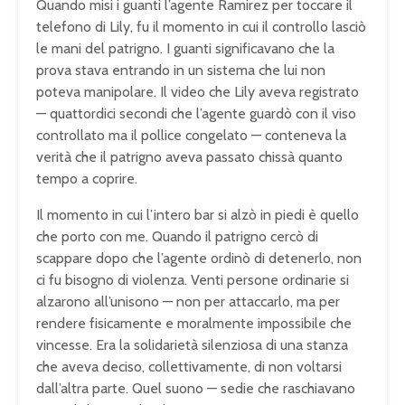
Quando misi i guanti l’agente Ramirez per toccare il
telefono di Lily, fu il momento in cui il controllo lasciò
le mani del patrigno. I guanti significavano che la
prova stava entrando in un sistema che lui non
poteva manipolare. Il video che Lily aveva registrato
— quattordici secondi che l’agente guardò con il viso
controllato ma il pollice congelato — conteneva la
verità che il patrigno aveva passato chissà quanto
tempo a coprire.
Il momento in cui l’intero bar si alzò in piedi è quello
che porto con me. Quando il patrigno cercò di
scappare dopo che l’agente ordinò di detenerlo, non
ci fu bisogno di violenza. Venti persone ordinarie si
alzarono all’unisono — non per attaccarlo, ma per
rendere fisicamente e moralmente impossibile che
vincesse. Era la solidarietà silenziosa di una stanza
che aveva deciso, collettivamente, di non voltarsi
dall’altra parte. Quel suono — sedie che raschiavano