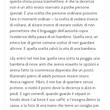
questa storia possa trasmettere, è che la decenza
non è un atto eroico riservato a poche persone
speciali. È una scelta che persone ordinarie possono
fare in momenti ordinari — la scelta di vedere invece
di voltarsi, di alzarsi invece di restare seduti, di non
permettere che il linguaggio dell’autorità copra
l’evidenza della paura di un bambino. Quella sera, un
intero bar di gente comune scelse di non guardare
altrove. E quella scelta salvò la vita di una bambina.
Lily entrò nel mio bar quella sera sotto la pioggia, una
bambina di nove anni che aveva esaurito le opzioni e
aveva fatto la scommessa disperata che un posto
illuminato pieno di adulti potesse essere sicuro.
Aveva ragione. Pike’s, il mio bar di quartiere senza
pretese, si rivelò il posto dove la decenza si alzò in
piedi. E ogni venerdì, quando guardo il séparé in
fondo dove Cal beve il suo caffè, e l’insegna dietro la
cassa, e la foto di una mano che tiene un coniglio per