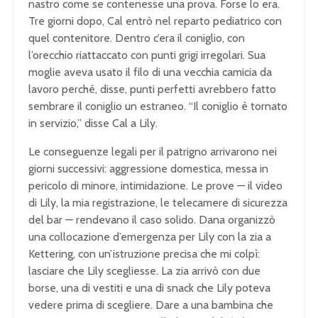
nastro come se contenesse una prova. Forse lo era.
Tre giorni dopo, Cal entrò nel reparto pediatrico con
quel contenitore. Dentro c’era il coniglio, con
l’orecchio riattaccato con punti grigi irregolari. Sua
moglie aveva usato il filo di una vecchia camicia da
lavoro perché, disse, punti perfetti avrebbero fatto
sembrare il coniglio un estraneo. “Il coniglio è tornato
in servizio,” disse Cal a Lily.
Le conseguenze legali per il patrigno arrivarono nei
giorni successivi: aggressione domestica, messa in
pericolo di minore, intimidazione. Le prove — il video
di Lily, la mia registrazione, le telecamere di sicurezza
del bar — rendevano il caso solido. Dana organizzò
una collocazione d’emergenza per Lily con la zia a
Kettering, con un’istruzione precisa che mi colpì:
lasciare che Lily scegliesse. La zia arrivò con due
borse, una di vestiti e una di snack che Lily poteva
vedere prima di scegliere. Dare a una bambina che