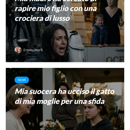
rapire mio figlio con una
crociera di lusso
Emanuela B.
NEWS
Mia suocera ha ucciso il gatto
di mia moglie per una sfida