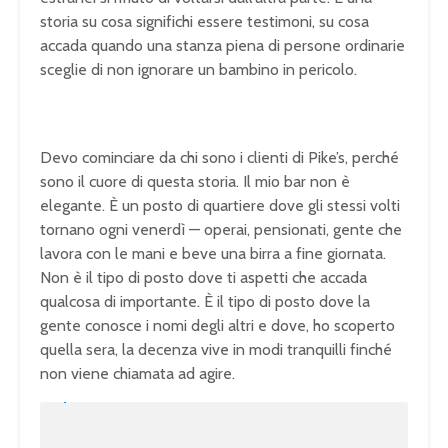
storia su cosa significhi essere testimoni, su cosa
accada quando una stanza piena di persone ordinarie
sceglie di non ignorare un bambino in pericolo.
Devo cominciare da chi sono i clienti di Pike’s, perché
sono il cuore di questa storia. Il mio bar non è
elegante. È un posto di quartiere dove gli stessi volti
tornano ogni venerdì — operai, pensionati, gente che
lavora con le mani e beve una birra a fine giornata.
Non è il tipo di posto dove ti aspetti che accada
qualcosa di importante. È il tipo di posto dove la
gente conosce i nomi degli altri e dove, ho scoperto
quella sera, la decenza vive in modi tranquilli finché
non viene chiamata ad agire.
U
n
L
m
o
u
a
t
d
e
e
d
:
1