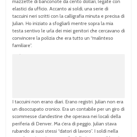
mazzette di banconote da cento dollari, legate con
elastici da ufficio. Accanto ai soldi, una serie di
taccuini neri scritti con la calligrafia minuta e precisa di
Julian. Ho iniziato a sfogliarli mentre sopra la mia
testa sentivo le urla dei miei genitori che cercavano di
convincere la polizia che era tutto un “malinteso
familiare”.
U
n
L
m
o
u
a
t
d
e
e
d
:
1
0
0
.
0
0
%
I taccuini non erano diari. Erano registri. Julian non era
un disoccupato cronico. Era un contabile per un giro di
scommesse clandestine che operava nei locali della
periferia di Denver. Ma c’era di peggio. Julian stava
rubando ai suoi stessi “datori di lavoro”. I soldi nella