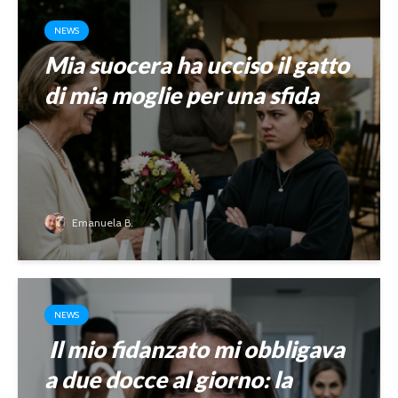
NEWS
Mia suocera ha ucciso il gatto
di mia moglie per una sfida
Emanuela B.
NEWS
Il mio fidanzato mi obbligava
a due docce al giorno: la