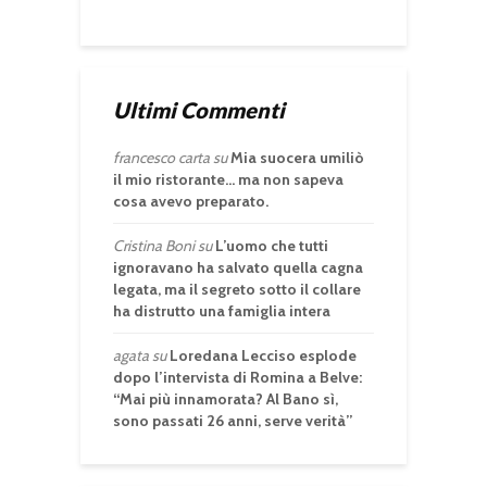
Ultimi Commenti
francesco carta
su
Mia suocera umiliò
il mio ristorante… ma non sapeva
cosa avevo preparato.
Cristina Boni
su
L’uomo che tutti
ignoravano ha salvato quella cagna
legata, ma il segreto sotto il collare
ha distrutto una famiglia intera
agata
su
Loredana Lecciso esplode
dopo l’intervista di Romina a Belve:
“Mai più innamorata? Al Bano sì,
sono passati 26 anni, serve verità”