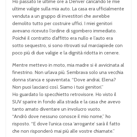
Ho passato le ultime ore a Denver caricando le mie
ultime valigie sulla mia auto. La casa era ufficialmente
venduta a un gruppo di investitori che avrebbe
demolito tutto per costruire uffici. I miei genitori
avevano ricevuto l’ordine di sgombero immediato.
Poiché il contratto d’affitto era nullo e l’auto era
sotto sequestro, si sono ritrovati sul marciapiede con
poco più di due valigie e la dignità ridotta in cenere.
Mentre mettevo in moto, mia madre si è avvicinata al
finestrino. Non urlava più. Sembrava solo una vecchia
donna stanca e spaventata. “Dove andrai, Elena?
Non puoi lasciarci così. Siamo i tuoi genitori.”
Ho guardato lo specchietto retrovisore. Ho visto il
SUV sparire in fondo alla strada e la casa che avevo
tanto amato diventare un involucro vuoto.
“Andrò dove nessuno conosce il mio nome,” ho
risposto. “E dove l’unica cosa ‘arrogante’ sarà il fatto
che non risponderò mai più alle vostre chiamate.”