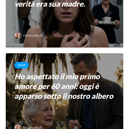
verità era sua madre.
Emanuela B.
NEWS
Ho aspettato il mio primo
amore per 60 anni: oggi è
apparso sotto il nostro albero
Emanuela B.