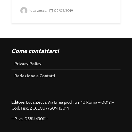
luca zecca
05/02/2019
Come contattarci
Privacy Policy
Redazione e Contatti
Editore: Luca Zecca Via Enea picchio n 10 Roma – 00121–
Cod. Fisc. ZCCLCU77S09H501N
– P.Iva: 05814430111-