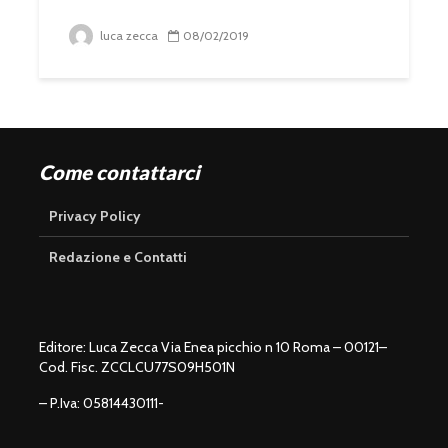
luca zecca
08/02/2019
Come contattarci
Privacy Policy
Redazione e Contatti
Editore: Luca Zecca Via Enea picchio n 10 Roma – 00121–
Cod. Fisc. ZCCLCU77S09H501N
– P.Iva: 05814430111-