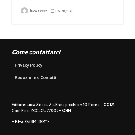
luca zecca
10/08/2018
Come contattarci
Privacy Policy
Redazione e Contatti
Editore: Luca Zecca Via Enea picchio n 10 Roma – 00121–
Cod. Fisc. ZCCLCU77S09H501N
– P.Iva: 05814430111-