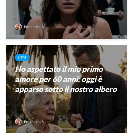
Emanuela B.
NEWS
Ho aspettato il mio primo
amore per 60 anni: oggi è
apparso sotto il nostro albero
Emanuela B.