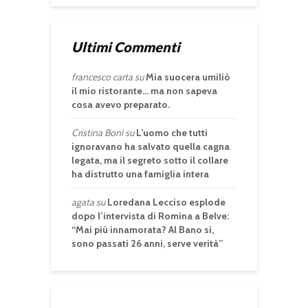
Ultimi Commenti
francesco carta
su
Mia suocera umiliò
il mio ristorante… ma non sapeva
cosa avevo preparato.
Cristina Boni
su
L’uomo che tutti
ignoravano ha salvato quella cagna
legata, ma il segreto sotto il collare
ha distrutto una famiglia intera
agata
su
Loredana Lecciso esplode
dopo l’intervista di Romina a Belve:
“Mai più innamorata? Al Bano sì,
sono passati 26 anni, serve verità”