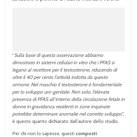
U
n
L
m
o
u
a
t
d
e
e
d
:
1
0
0
.
0
0
%
“
Sulla base di questa osservazione abbiamo
dimostrato in sistemi cellulari in vitro che i PFAS si
legano al recettore per il testosterone, riducendo di
oltre il 40 per cento l’attività indotta da questo
ormone. Nel maschio il testosterone è fondamentale
per lo sviluppo uro-genitale. Non solo, l’elevata
presenza di PFAS all’interno della circolazione fetale in
donne in gravidanza residenti in zone inquinate
potrebbe determinare anomalie nel corretto sviluppo”,
è questo quanto dichiarato dall’autore dello studio.
Per chi non lo sapesse, questi
composti