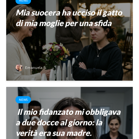
NEWS
Mia suocera ha ucciso il gatto
di mia moglie per una sfida
Emanuela B.
NEWS
Il mio fidanzato mi obbligava
a due docce al giorno: la
verità era sua madre.